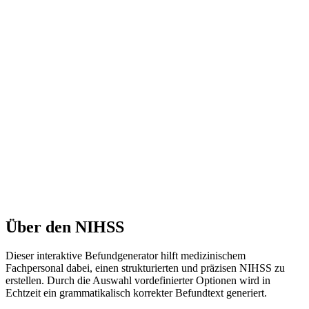
nde als Vorlage, um Formulare mit
Ist uns ein Fehler unterlaufen?
u
Falls du eine Unstimmigkeit im Text oder einen technischen Fehler
bemerkst: Bitte melde es uns. Nur so können wir Berichte Guru
perfektionieren.
Fehler melden
Über den
NIHSS
Dieser interaktive Befundgenerator hilft medizinischem
Fachpersonal dabei, einen strukturierten und präzisen
NIHSS
zu
erstellen. Durch die Auswahl vordefinierter Optionen wird in
Echtzeit ein grammatikalisch korrekter Befundtext generiert.