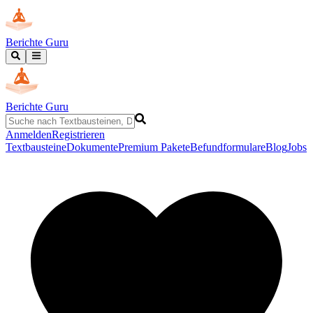
Berichte Guru
Berichte Guru
Anmelden
Registrieren
Textbausteine
Dokumente
Premium Pakete
Befundformulare
Blog
Jobs