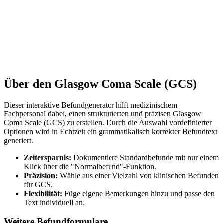
Ist uns ein Fehler unterlaufen?
u
Falls du eine Unstimmigkeit im Text oder einen technischen Fehler
bemerkst: Bitte melde es uns. Nur so können wir Berichte Guru
perfektionieren.
Fehler melden
Über den
Glasgow Coma Scale (GCS)
Dieser interaktive Befundgenerator hilft medizinischem
Fachpersonal dabei, einen strukturierten und präzisen
Glasgow
Coma Scale (GCS)
zu erstellen. Durch die Auswahl vordefinierter
Optionen wird in Echtzeit ein grammatikalisch korrekter Befundtext
generiert.
Zeitersparnis:
Dokumentiere Standardbefunde mit nur einem
Klick über die "Normalbefund"-Funktion.
Präzision:
Wähle aus einer Vielzahl von klinischen Befunden
für
GCS
.
Flexibilität:
Füge eigene Bemerkungen hinzu und passe den
Text individuell an.
Weitere Befundformulare