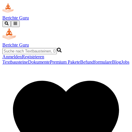
Berichte Guru
Berichte Guru
Anmelden
Registrieren
Textbausteine
Dokumente
Premium Pakete
Befundformulare
Blog
Jobs