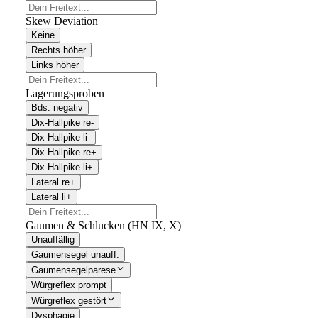
Skew Deviation
Keine
Rechts höher
Links höher
Lagerungsproben
Bds. negativ
Dix-Hallpike re-
Dix-Hallpike li-
Dix-Hallpike re+
Dix-Hallpike li+
Lateral re+
Lateral li+
Gaumen & Schlucken (HN IX, X)
Unauffällig
Gaumensegel unauff.
Gaumensegelparese
Würgreflex prompt
Würgreflex gestört
Dysphagie