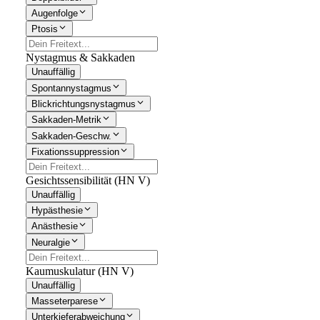
Augenfolge
Ptosis
Nystagmus & Sakkaden
Unauffällig
Spontannystagmus
Blickrichtungsnystagmus
Sakkaden-Metrik
Sakkaden-Geschw.
Fixationssuppression
Gesichtssensibilität (HN V)
Unauffällig
Hypästhesie
Anästhesie
Neuralgie
Kaumuskulatur (HN V)
Unauffällig
Masseterparese
Unterkieferabweichung