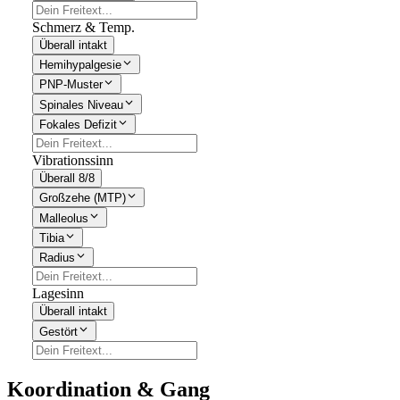
Schmerz & Temp.
Überall intakt
Hemihypalgesie
PNP-Muster
Spinales Niveau
Fokales Defizit
Vibrationssinn
Überall 8/8
Großzehe (MTP)
Malleolus
Tibia
Radius
Lagesinn
Überall intakt
Gestört
Koordination & Gang