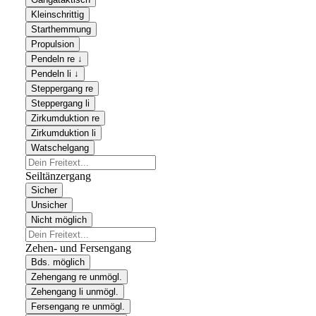
Kleinschrittig
Starthemmung
Propulsion
Pendeln re ↓
Pendeln li ↓
Steppergang re
Steppergang li
Zirkumduktion re
Zirkumduktion li
Watschelgang
Seiltänzergang
Sicher
Unsicher
Nicht möglich
Zehen- und Fersengang
Bds. möglich
Zehengang re unmögl.
Zehengang li unmögl.
Fersengang re unmögl.