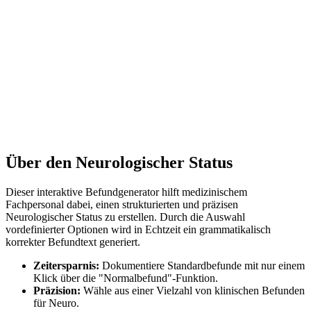
nde als Vorlage, um Formulare mit
Ist uns ein Fehler unterlaufen?
u
Falls du eine Unstimmigkeit im Text oder einen technischen Fehler
bemerkst: Bitte melde es uns. Nur so können wir Berichte Guru
perfektionieren.
Fehler melden
Über den
Neurologischer Status
Dieser interaktive Befundgenerator hilft medizinischem
Fachpersonal dabei, einen strukturierten und präzisen
Neurologischer Status
zu erstellen. Durch die Auswahl
vordefinierter Optionen wird in Echtzeit ein grammatikalisch
korrekter Befundtext generiert.
Zeitersparnis:
Dokumentiere Standardbefunde mit nur einem
Klick über die "Normalbefund"-Funktion.
Präzision:
Wähle aus einer Vielzahl von klinischen Befunden
für
Neuro
.