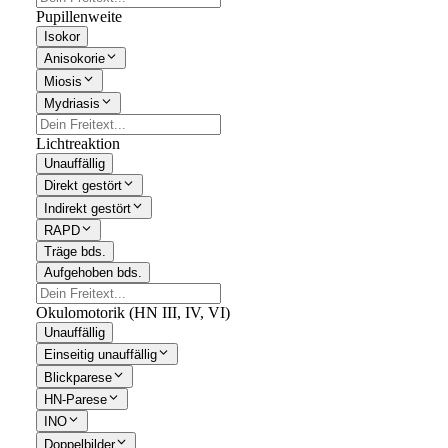
Pupillenweite
Isokor
Anisokorie
Miosis
Mydriasis
Lichtreaktion
Unauffällig
Direkt gestört
Indirekt gestört
RAPD
Träge bds.
Aufgehoben bds.
Okulomotorik (HN III, IV, VI)
Unauffällig
Einseitig unauffällig
Blickparese
HN-Parese
INO
Doppelbilder