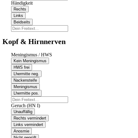
Händigkeit
Rechts
Links
Beidseits
Kopf & Hirnnerven
Meningismus / HWS
Kein Meningismus
HWS frei
Lhermitte neg.
Nackensteife
Meningismus
Lhermitte pos.
Geruch (HN I)
Unauffällig
Rechts vermindert
Links vermindert
Anosmie
Nicht geprüft