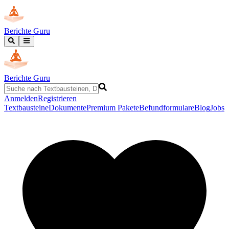
Berichte Guru
Berichte Guru
Anmelden
Registrieren
Textbausteine
Dokumente
Premium Pakete
Befundformulare
Blog
Jobs