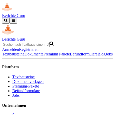
Berichte Guru
Berichte Guru
Anmelden
Registrieren
Textbausteine
Dokumente
Premium Pakete
Befundformulare
Blog
Jobs
Plattform
Textbausteine
Dokumentvorlagen
Premium-Pakete
Befundformulare
Jobs
Unternehmen