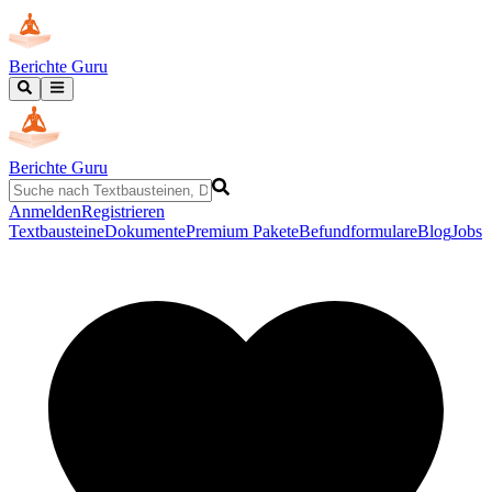
Berichte Guru
Berichte Guru
Anmelden
Registrieren
Textbausteine
Dokumente
Premium Pakete
Befundformulare
Blog
Jobs