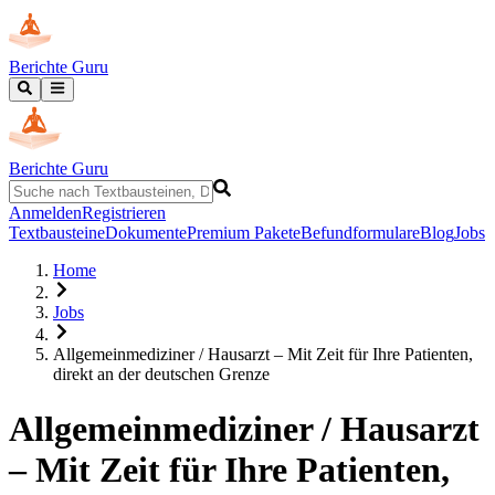
Berichte Guru
Berichte Guru
Anmelden
Registrieren
Textbausteine
Dokumente
Premium Pakete
Befundformulare
Blog
Jobs
Home
Jobs
Allgemeinmediziner / Hausarzt – Mit Zeit für Ihre Patienten,
direkt an der deutschen Grenze
Allgemeinmediziner / Hausarzt
– Mit Zeit für Ihre Patienten,