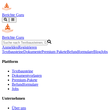
Berichte Guru
Berichte Guru
Anmelden
Registrieren
Textbausteine
Dokumente
Premium Pakete
Befundformulare
Blog
Jobs
Plattform
Textbausteine
Dokumentvorlagen
Premium-Pakete
Befundformulare
Jobs
Unternehmen
Über uns