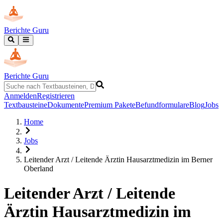
Berichte Guru
Berichte Guru
Anmelden
Registrieren
Textbausteine
Dokumente
Premium Pakete
Befundformulare
Blog
Jobs
Home
Jobs
Leitender Arzt / Leitende Ärztin Hausarztmedizin im Berner
Oberland
Leitender Arzt / Leitende
Ärztin Hausarztmedizin im