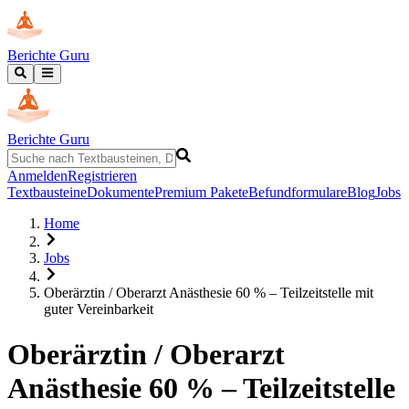
Berichte Guru
Berichte Guru
Anmelden
Registrieren
Textbausteine
Dokumente
Premium Pakete
Befundformulare
Blog
Jobs
Home
Jobs
Oberärztin / Oberarzt Anästhesie 60 % – Teilzeitstelle mit
guter Vereinbarkeit
Oberärztin / Oberarzt
Anästhesie 60 % – Teilzeitstelle