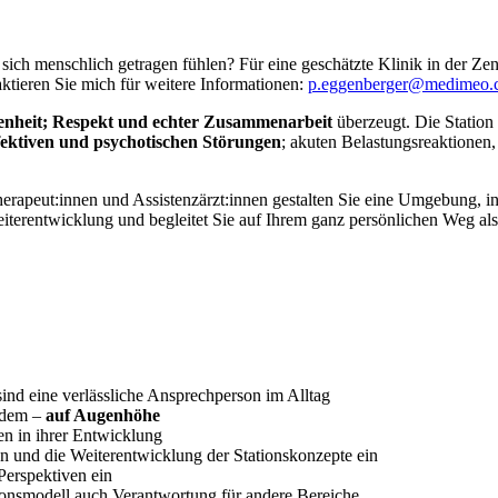
sich menschlich getragen fühlen? Für eine geschätzte Klinik in der Z
aktieren Sie mich für weitere Informationen:
p.eggenberger@medimeo.
enheit; Respekt und echter Zusammenarbeit
überzeugt. Die Station 
fektiven und psychotischen Störungen
; akuten Belastungsreaktionen,
apeut:innen und Assistenzärzt:innen gestalten Sie eine Umgebung, in d
eiterentwicklung und begleitet Sie auf Ihrem ganz persönlichen Weg als 
ind eine verlässliche Ansprechperson im Alltag
andem –
auf Augenhöhe
en in ihrer Entwicklung
n und die Weiterentwicklung der Stationskonzepte ein
Perspektiven ein
onsmodell auch Verantwortung für andere Bereiche