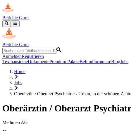
Berichte Guru
Berichte Guru
Anmelden
Registrieren
Textbausteine
Dokumente
Premium Pakete
Befundformulare
Blog
Jobs
Home
Jobs
Oberärztin / Oberarzt Psychiatrie - Urban, in der schönen Zent
Oberärztin / Oberarzt Psychiatr
Medimeo AG