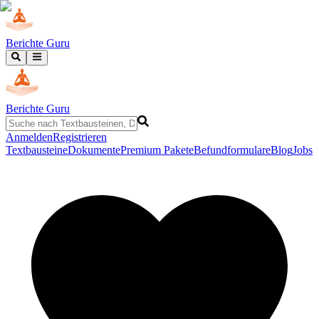
Berichte Guru
Berichte Guru
Anmelden
Registrieren
Textbausteine
Dokumente
Premium Pakete
Befundformulare
Blog
Jobs