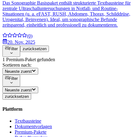
Das Sonographie Basispaket enthält strukturierte Textbausteine für
zentrale Ultraschalluntersuchungen in Notfall- und Routine-
Situationen (u. a. eFAST, RUSH, Abdomen, Thorax, Schilddrüse,
Urogenital, Beinvenen). Ideal, um sonographische Befunde
zeitsparend, einheitlich und professionell zu dokumentieren.
(0)
20. Nov. 2025
Filter
zurücksetzen
1 Premium-Paket gefunden
Sortieren nach:
Neueste zuerst
Filter
Neueste zuerst
zurücksetzen
Plattform
Textbausteine
Dokumentvorlagen
Premium-Pakete