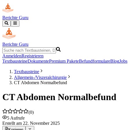
Berichte Guru
Berichte Guru
Anmelden
Registrieren
Textbausteine
Dokumente
Premium Pakete
Befundformulare
Blog
Jobs
Textbausteine
Allgemein-/Viszeralchirurgie
CT Abdomen Normalbefund
CT Abdomen Normalbefund
(
0
)
5
Aufrufe
Erstellt
am 22. November 2025
Kopieren