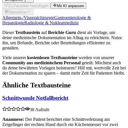
Zu Favoriten hinzufügen
Mit KI anpassen
Übersetzen
Allgemein-/Viszeralchirurgie
Gastroenterologie &
Hepatologie
Radiologie & Nuklearmedizin
Dieser
Textbaustein
auf
Berichte Guru
dient als Vorlage, um
deine medizinische Dokumentation im Alltag zu erleichtern. Nutze
ihn, um Befunde, Berichte oder Beurteilungen effizienter zu
gestalten.
Viele unserer
kostenlosen Textbausteine
werden von unserer
Community aus medizinischem Personal
geteilt. Möchtest auch
du deine bewährten Vorlagen beisteuern? Hilf mit, wertvolle Zeit bei
der Dokumentation zu sparen – damit mehr Zeit für Patienten bleibt.
Ähnliche Textbausteine
Schnittwunde Notfallbericht
38 Aufrufe
Anamnese:
Der Patient berichtet eine Schnittverletzung am
Zeigefinger der rechten Hand durch ein Küchenmesser vor zwei