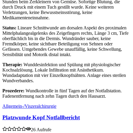
Stunden beim Zerkleinern von Gemüse. Sofortige Blutung, die
durch Druck mit einem Tuch gestillt wurde. Keine weiteren
Verletzungen, keine Bewusstseinsstörung, keine
Medikamenteneinnahme.
Status:
Lineare Schnittwunde am dorsalen Aspekt des proximalen
Mittelphalangealgelenks des Zeigefingers rechts, Länge 3 cm, Tiefe
oberflächlich bis in die Dermis. Wundränder sauber, keine
Fremdkörper, keine sichtbare Beteiligung von Sehnen oder
Gefässen. Umgebendes Gewebe unauffällig, keine Schwellung,
Sensibilität und Motorik distal intakt.
Therapie:
Wunddesinfektion und Spülung mit physiologischer
Kochsalzlösung. Lokale Infiltration mit Anästhetikum.
Wundadaptation mit vier Einzelknopfnähten. Anlage eines sterilen
Wundverbandes.
Prozedere:
Wundkontrolle in fünf Tagen auf der Notfallstation.
Fadenentfernung nach zehn Tagen durch den Hausarzt.
Allgemein-/Viszeralchirurgie
Platzwunde Kopf Notfallbericht
26 Aufrufe