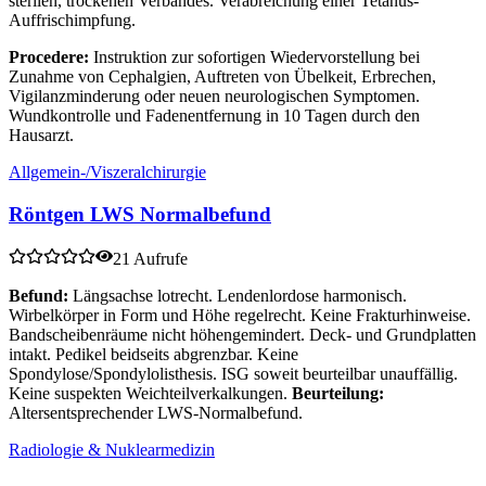
sterilen, trockenen Verbandes. Verabreichung einer Tetanus-
Auffrischimpfung.
Procedere:
Instruktion zur sofortigen Wiedervorstellung bei
Zunahme von Cephalgien, Auftreten von Übelkeit, Erbrechen,
Vigilanzminderung oder neuen neurologischen Symptomen.
Wundkontrolle und Fadenentfernung in 10 Tagen durch den
Hausarzt.
Allgemein-/Viszeralchirurgie
Röntgen LWS Normalbefund
21 Aufrufe
Befund:
Längsachse lotrecht. Lendenlordose harmonisch.
Wirbelkörper in Form und Höhe regelrecht. Keine Frakturhinweise.
Bandscheibenräume nicht höhengemindert. Deck- und Grundplatten
intakt. Pedikel beidseits abgrenzbar. Keine
Spondylose/Spondylolisthesis. ISG soweit beurteilbar unauffällig.
Keine suspekten Weichteilverkalkungen.
Beurteilung:
Altersentsprechender LWS-Normalbefund.
Radiologie & Nuklearmedizin