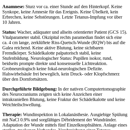
Anamnese:
Sturz vor ca. einer Stunde auf den Hinterkopf. Keine
Synkope, keine Amnesie für das Ereignis. Keine Übelkeit, kein
Erbrechen, keine Sehstörungen. Letzte Tetanus-Impfung vor über
10 Jahren.
Status:
Wacher, adäquater und allseits orientierter Patient (GCS 15).
Vitalparameter stabil. Okzipital rechts paramedian findet sich eine
ca. 4 cm lange, zerklüftete Riss-Quetsch-Wunde (RQW) bis auf die
Galea reichend. Keine aktive Blutung, keine sichtbaren
Fremdkörper. Schädelkalotte palpatorisch stabil, keine
Stufenbildung. Neurologischer Status: Pupillen isokor, rund,
beidseits prompte direkte und konsensuelle Lichtreaktion.
Grobneurologisch keine fokal-neurologischen Defizite.
Halswirbelsäule frei beweglich, kein Druck- oder Klopfschmerz
über den Dornfortsätzen.
Durchgeführte Bildgebung:
In der nativen Computertomographie
des Neurocraniums zeigten sich keine Anzeichen einer
intrakraniellen Blutung, keine Fraktur der Schädelkalotte und keine
Weichteilschwellung.
Therapie:
Wundinspektion in Lokalanästhesie. Ausgiebige Spülung
mit NaCl 0.9% und sorgfältiges Débridement der Wundränder.
Adaptation der Wunde mittels fünf Einzelknopfnähten. Anlage eines