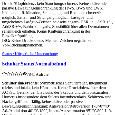
Druck-/Klopfdolenz, kein Stauchungsschmerz. Keine aktive oder
passive Bewegungseinschränkung der HWS, BWS und LWS.
Inklination, Reklination, Seitneigung und Rotation schmerzfrei
möglich. Zehen- und Strichgang möglich. Lasègue- und
umgekehrtes Lasègue-Zeichen beidseits negativ. PSR +/+, ASR +/+,
AddSR +/+, Babinski negativ. Sensibilität über allen Dermatomen
seitengleich erhalten. Keine Krafteinschränkung in der
Einzelkraftprüfung.
ISG:
Keine Druckdolenz, Mennell-Zeichen negativ, kein
Vor-/Rücklaufphänomen.
Status / Körperliche Untersuchung
Schulter Status Normalbefund
7841 Aufrufe
Schulter links/rechts:
Symmetrisches Schulterrelief, Integument
reizlos und intakt, kein Hämatom. Keine Druckdolenz über dem
AC-/SC-Gelenk, der Clavicula, der Skapula und dem proximalen
Humerus insbesondere dem Sulcus intertubercularis. Schürzen- und
Nackengriff unauffällig, keine aktive oder passive
Bewegungseinschhränkung: Anteversion/Retroversion 170°/0°/40°,
Ad-/Abduktion 40°/0°/180°, Innen-/Aussenrotation 95°/0°/80°. Lift-