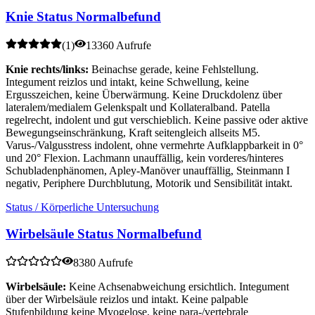
Knie Status Normalbefund
(
1
)
13360 Aufrufe
Knie rechts/links:
Beinachse gerade, keine Fehlstellung.
Integument reizlos und intakt, keine Schwellung, keine
Ergusszeichen, keine Überwärmung. Keine Druckdolenz über
lateralem/medialem Gelenkspalt und Kollateralband. Patella
regelrecht, indolent und gut verschieblich. Keine passive oder aktive
Bewegungseinschränkung, Kraft seitengleich allseits M5.
Varus-/Valgusstress indolent, ohne vermehrte Aufklappbarkeit in 0°
und 20° Flexion. Lachmann unauffällig, kein vorderes/hinteres
Schubladenphänomen, Apley-Manöver unauffällig, Steinmann I
negativ, Periphere Durchblutung, Motorik und Sensibilität intakt.
Status / Körperliche Untersuchung
Wirbelsäule Status Normalbefund
8380 Aufrufe
Wirbelsäule:
Keine Achsenabweichung ersichtlich. Integument
über der Wirbelsäule reizlos und intakt. Keine palpable
Stufenbildung keine Myogelose, keine para-/vertebrale