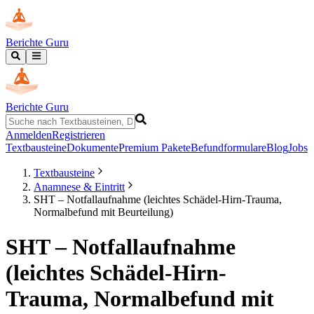
Berichte Guru
Berichte Guru
Anmelden
Registrieren
Textbausteine
Dokumente
Premium Pakete
Befundformulare
Blog
Jobs
Textbausteine
Anamnese & Eintritt
SHT – Notfallaufnahme (leichtes Schädel-Hirn-Trauma,
Normalbefund mit Beurteilung)
SHT – Notfallaufnahme
(leichtes Schädel-Hirn-
Trauma, Normalbefund mit