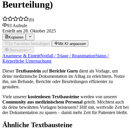
Beurteilung)
(
0
)
93
Aufrufe
Erstellt
am 28. Oktober 2025
Kopieren
Zu Favoriten hinzufügen
Mit KI anpassen
Übersetzen
Anamnese & Eintritt
Notfall / Triage / Reanimation
Status /
Körperliche Untersuchung
Dieser
Textbaustein
auf
Berichte Guru
dient als Vorlage, um
deine medizinische Dokumentation im Alltag zu erleichtern. Nutze
ihn, um Befunde, Berichte oder Beurteilungen effizienter zu
gestalten.
Viele unserer
kostenlosen Textbausteine
werden von unserer
Community aus medizinischem Personal
geteilt. Möchtest auch
du deine bewährten Vorlagen beisteuern? Hilf mit, wertvolle Zeit bei
der Dokumentation zu sparen – damit mehr Zeit für Patienten bleibt.
Ähnliche Textbausteine