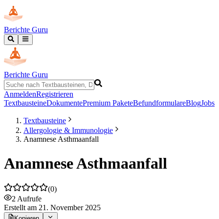
Berichte Guru
Berichte Guru
Anmelden
Registrieren
Textbausteine
Dokumente
Premium Pakete
Befundformulare
Blog
Jobs
Textbausteine
Allergologie & Immunologie
Anamnese Asthmaanfall
Anamnese Asthmaanfall
(
0
)
2
Aufrufe
Erstellt
am 21. November 2025
Kopieren