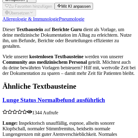
Zu Favoriten hinzufügen
Mit KI anpassen
Übersetzen
Allergologie & Immunologie
Pneumologie
Dieser
Textbaustein
auf
Berichte Guru
dient als Vorlage, um
deine medizinische Dokumentation im Alltag zu erleichtern. Nutze
ihn, um Befunde, Berichte oder Beurteilungen effizienter zu
gestalten.
Viele unserer
kostenlosen Textbausteine
werden von unserer
Community aus medizinischem Personal
geteilt. Möchtest auch
du deine bewährten Vorlagen beisteuern? Hilf mit, wertvolle Zeit bei
der Dokumentation zu sparen – damit mehr Zeit für Patienten bleibt.
Ähnliche Textbausteine
Lunge Status Normalbefund ausführlich
1344 Aufrufe
Lunge:
Inspektorisch unauffällig, eupnoe, allseits sonorer
Klopfschall, normaler Stimmfremitus, beidseits normale
Lungengrenzen mit guter Atemverschieblichkeit. Normales