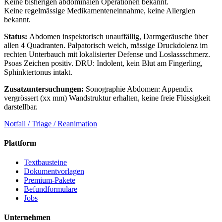
Keine bisherigen abdominalen Operationen bekannt.
Keine regelmässige Medikamenteneinnahme, keine Allergien
bekannt.
Status:
Abdomen inspektorisch unauffällig, Darmgeräusche über
allen 4 Quadranten. Palpatorisch weich, mässige Druckdolenz im
rechten Unterbauch mit lokalisierter Defense und Loslassschmerz.
Psoas Zeichen positiv. DRU: Indolent, kein Blut am Fingerling,
Sphinktertonus intakt.
Zusatzuntersuchungen:
Sonographie Abdomen: Appendix
vergrössert (xx mm) Wandstruktur erhalten, keine freie Flüssigkeit
darstellbar.
Notfall / Triage / Reanimation
Plattform
Textbausteine
Dokumentvorlagen
Premium-Pakete
Befundformulare
Jobs
Unternehmen