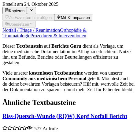
Erstellt
am 24. Oktober 2025
Kopieren
Zu Favoriten hinzufügen
Mit KI anpassen
Übersetzen
Notfall / Triage / Reanimation
Orthopädie &
Traumatologie
Prozeduren & Interventionen
Dieser
Textbaustein
auf
Berichte Guru
dient als Vorlage, um
deine medizinische Dokumentation im Alltag zu erleichtern. Nutze
ihn, um Befunde, Berichte oder Beurteilungen effizienter zu
gestalten.
Viele unserer
kostenlosen Textbausteine
werden von unserer
Community aus medizinischem Personal
geteilt. Möchtest auch
du deine bewährten Vorlagen beisteuern? Hilf mit, wertvolle Zeit bei
der Dokumentation zu sparen – damit mehr Zeit für Patienten bleibt.
Ähnliche Textbausteine
Riss-Quetsch-Wunde (RQW) Kopf Notfall Bericht
1577 Aufrufe