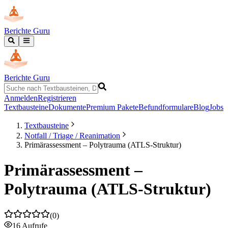
Berichte Guru
Berichte Guru
Anmelden
Registrieren
Textbausteine
Dokumente
Premium Pakete
Befundformulare
Blog
Jobs
Textbausteine
Notfall / Triage / Reanimation
Primärassessment – Polytrauma (ATLS-Struktur)
Primärassessment –
Polytrauma (ATLS-Struktur)
(
0
)
16
Aufrufe