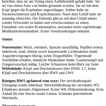
berichtet, dass sie am Vortag einen Auffahrunfall gehabt habe. Sie
sei von einem Auto von hinten gerammt worden. Sie sei mit dem
Kopf gegen die Kopfstütze angeschlagen. Seither habe sie
Nackenschmerzen und Kopfschmerzen. Nach dem Unfall habe sie
einmalig erbrochen. Die Patientin gibt an seit dem Unfall immer
wieder Schwindel zu haben und verschwommen zu sehen.
Einnahme von oralen Kontrazeptiva, ansonsten keine regelmässige
Medikamenteneinnahme. Keine Vorerkrankungen bekannt.
Status:
Neurostatus:
Wach, orientiert, Sprache unauffällig. Pupillen isokor,
mittelweit, rund, direkte sowie konsensuelle Lichtreaktion intakt.
Augenbewegungen flüssig, keine Doppelbilder. Trigeminale
Sensibilität erhalten, mimische Muskulatur intakt. Gaumensegel und
Zungenvorschub mittig. Leichte Schmerzen beim Blick zur Seite.
Wirbelsäule:
Klopf und Druckdolenzen über HWK 3-7, keine
Klopf und Druckdolenzen über BWS und LWS
Röntgen HWS ap/lateral vom xxxx:
Der zervikothorakale
Übergang wurde miterfasst. Streckfehlhaltung der zervikalen WS.
Erhaltenes dorsales Alignement. Keine WK-Höhenminderung. Kein
Anhalt für eine frische ossäre Läsion. Schlanke prävertebrale
Weichteile.
Therapie:
konservativ