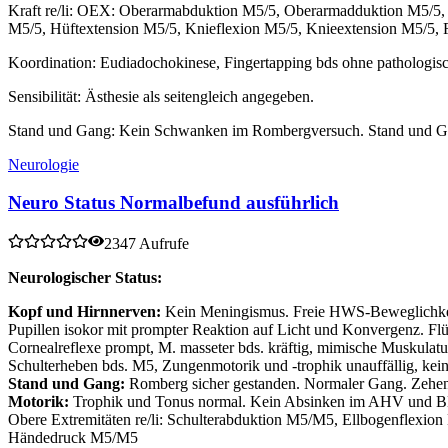
Kraft re/li: OEX: Oberarmabduktion M5/5, Oberarmadduktion M5/5, 
M5/5, Hüftextension M5/5, Knieflexion M5/5, Knieextension M5/5,
Koordination: Eudiadochokinese, Fingertapping bds ohne pathologis
Sensibilität: Ästhesie als seitengleich angegeben.
Stand und Gang: Kein Schwanken im Rombergversuch. Stand und Gang
Neurologie
Neuro Status Normalbefund ausführlich
2347 Aufrufe
Neurologischer Status:
Kopf und Hirnnerven:
Kein Meningismus. Freie HWS-Beweglichkeit. 
Pupillen isokor mit prompter Reaktion auf Licht und Konvergenz. Fl
Cornealreflexe prompt, M. masseter bds. kräftig, mimische Muskulatur
Schulterheben bds. M5, Zungenmotorik und -trophik unauffällig, kein
Stand und Gang:
Romberg sicher gestanden. Normaler Gang. Zehen-
Motorik:
Trophik und Tonus normal. Kein Absinken im AHV und BHV, 
Obere Extremitäten re/li: Schulterabduktion M5/M5, Ellbogenfle
Händedruck M5/M5