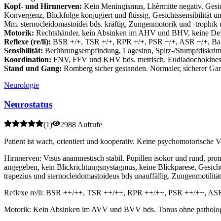
Kopf- und Hirnnerven:
Kein Meningismus, Lhèrmitte negativ. Gesicht
Konvergenz, Blickfolge konjugiert und flüssig. Gesichtssensibilität u
Mm. sternocleidomastoidei bds. kräftig, Zungenmotorik und -trophik u
Motorik:
Rechtshänder, kein Absinken im AHV und BHV, keine Defizi
Reflexe (re/li):
BSR +/+, TSR +/+, RPR +/+, PSR +/+, ASR +/+, Babi
Sensibilität:
Berührungsempfindung, Lagesinn, Spitz-/Stumpfdiskrimina
Koordination:
FNV, FFV und KHV bds. metrisch. Eudiadochokinese b
Stand und Gang:
Romberg sicher gestanden. Normaler, sicherer Gan
Neurologie
Neurostatus
(
1
)
2988 Aufrufe
Patient ist wach, orientiert und kooperativ. Keine psychomotorische
Hirnnerven: Visus anamnestisch stabil, Pupillen isokor und rund, pr
angegeben, kein Blickrichtungsnystagmus, keine Blickparese, Gesichts
trapezius und sternocleidomastoideus bds unauffällig. Zungenmotilit
Reflexe re/li: BSR ++/++, TSR ++/++, RPR ++/++, PSR ++/++, ASR +
Motorik: Kein Absinken im AVV und BVV bds. Tonus ohne patholo