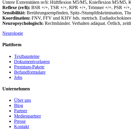
Untere Extremitäten re/li: Hüftflexion M5/M5, Knieflexion M5/M5
Reflexe (re/li):
BSR +/+, TSR +/+, RPR +/+, Trömner +/+, PSR +/+, 
Sensibilität:
Berührungsempfinden, Spitz-/Stumpfdiskrimination, Therm
Koordination:
FNV, FFV und KHV bds. metrisch. Eudiadochokinese b
Neuropsychologisch:
Rechtshänder. Verhalten adäquat. Örtlich, zeitli
Neurologie
Plattform
Textbausteine
Dokumentvorlagen
Premium-Pakete
Befundformulare
Jobs
Unternehmen
Über uns
Blog
Partner
Medienpartner
Presse
Kontakt