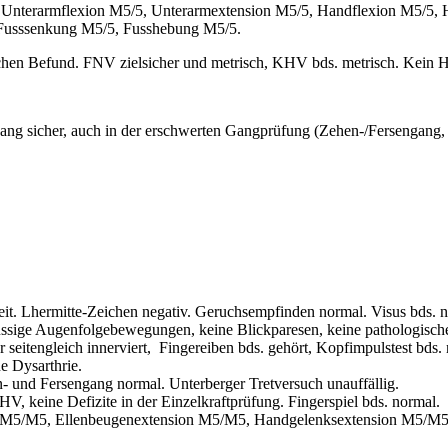
Unterarmflexion M5/5, Unterarmextension M5/5, Handflexion M5/5, H
 Fusssenkung M5/5, Fusshebung M5/5.
chen Befund. FNV zielsicher und metrisch, KHV bds. metrisch. Kein H
 sicher, auch in der erschwerten Gangprüfung (Zehen-/Fersengang, 
Lhermitte-Zeichen negativ. Geruchsempfinden normal. Visus bds. norm
üssige Augenfolgebewegungen, keine Blickparesen, keine pathologische
 seitengleich innerviert, Fingereiben bds. gehört, Kopfimpulstest bds.
e Dysarthrie.
 und Fersengang normal. Unterberger Tretversuch unauffällig.
keine Defizite in der Einzelkraftprüfung. Fingerspiel bds. normal.
xion M5/M5, Ellenbeugenextension M5/M5, Handgelenksextension M5/M