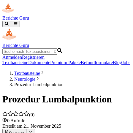
Berichte Guru
Berichte Guru
Anmelden
Registrieren
Textbausteine
Dokumente
Premium Pakete
Befundformulare
Blog
Jobs
Textbausteine
Neurologie
Prozedur Lumbalpunktion
Prozedur Lumbalpunktion
(
0
)
0
Aufrufe
Erstellt
am 21. November 2025
Kopieren