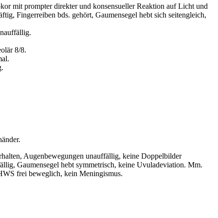
sokor mit prompter direkter und konsensueller Reaktion auf Licht und
ftig, Fingerreiben bds. gehört, Gaumensegel hebt sich seitengleich,
auffällig.
olär 8/8.
al.
g.
händer.
 erhalten, Augenbewegungen unauffällig, keine Doppelbilder
uffällig, Gaumensegel hebt symmetrisch, keine Uvuladeviation. Mm.
. HWS frei beweglich, kein Meningismus.