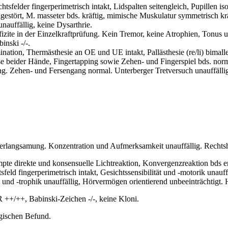
sfelder fingerperimetrisch intakt, Lidspalten seitengleich, Pupillen i
ngestört, M. masseter bds. kräftig, mimische Muskulatur symmetrisch krä
nauffällig, keine Dysarthrie.
te in der Einzelkraftprüfung. Kein Tremor, keine Atrophien, Tonus un
nski -/-.
tion, Thermästhesie an OE und UE intakt, Pallästhesie (re/li) bimalle
eider Hände, Fingertapping sowie Zehen- und Fingerspiel bds. norm
g. Zehen- und Fersengang normal. Unterberger Tretversuch unauffälli
 Verlangsamung. Konzentration und Aufmerksamkeit unauffällig. Rechts
ompte direkte und konsensuelle Lichtreaktion, Konvergenzreaktion bds
feld fingerperimetrisch intakt, Gesichtssensibilität und -motorik una
ät und -trophik unauffällig, Hörvermögen orientierend unbeeinträchtigt
+/++, Babinski-Zeichen -/-, keine Kloni.
gischen Befund.