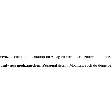
en? Nutze unseren Generator für
Neurologie
.
medizinische Dokumentation im Alltag zu erleichtern. Nutze ihn, um Bef
nity aus medizinischem Personal
geteilt. Möchtest auch du deine be