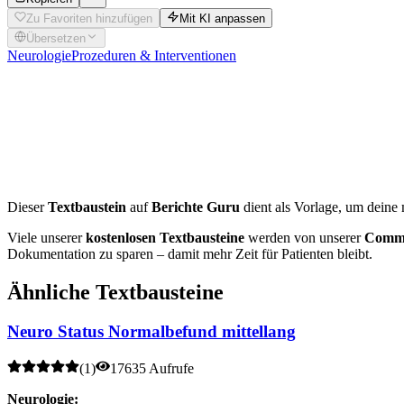
Zu Favoriten hinzufügen
Mit KI anpassen
Übersetzen
Neurologie
Prozeduren & Interventionen
Interaktiver
Neurostatus
Möchtest du diesen Befund individuell für deinen Patienten anpass
Dieser
Textbaustein
auf
Berichte Guru
dient als Vorlage, um deine 
Viele unserer
kostenlosen Textbausteine
werden von unserer
Commu
Dokumentation zu sparen – damit mehr Zeit für Patienten bleibt.
Ähnliche Textbausteine
Neuro Status Normalbefund mittellang
(
1
)
17635 Aufrufe
Neurologie: