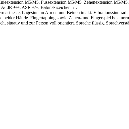
, Knieextension M5/M5, Fussextension M5/M5, Zehenextension M5/M5,
AddR +/+, ASR +/+. Babinskizeichen -/-.
ästhesie, Lagesinn an Armen und Beinen intakt. Vibrationssinn radial 
eider Hände. Fingertapping sowie Zehen- und Fingerspiel bds. norm
ch, situativ und zur Person voll orientiert. Sprache flüssig. Sprachvers