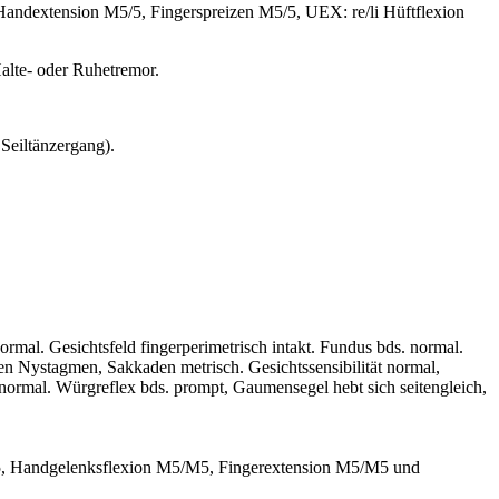
andextension M5/5, Fingerspreizen M5/5, UEX: re/li Hüftflexion
alte- oder Ruhetremor.
Seiltänzergang).
al. Gesichtsfeld fingerperimetrisch intakt. Fundus bds. normal.
n Nystagmen, Sakkaden metrisch. Gesichtssensibilität normal,
 normal. Würgreflex bds. prompt, Gaumensegel hebt sich seitengleich,
5, Handgelenksflexion M5/M5, Fingerextension M5/M5 und