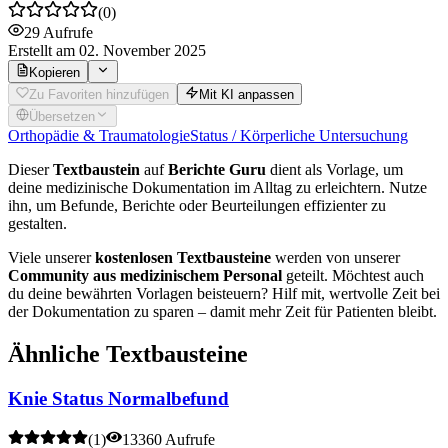
(
0
)
29
Aufrufe
Erstellt
am 02. November 2025
Kopieren
Zu Favoriten hinzufügen
Mit KI anpassen
Übersetzen
Orthopädie & Traumatologie
Status / Körperliche Untersuchung
Dieser
Textbaustein
auf
Berichte Guru
dient als Vorlage, um
deine medizinische Dokumentation im Alltag zu erleichtern. Nutze
ihn, um Befunde, Berichte oder Beurteilungen effizienter zu
gestalten.
Viele unserer
kostenlosen Textbausteine
werden von unserer
Community aus medizinischem Personal
geteilt. Möchtest auch
du deine bewährten Vorlagen beisteuern? Hilf mit, wertvolle Zeit bei
der Dokumentation zu sparen – damit mehr Zeit für Patienten bleibt.
Ähnliche Textbausteine
Knie Status Normalbefund
(
1
)
13360 Aufrufe