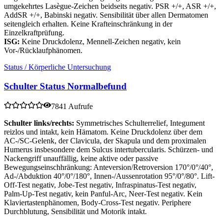
umgekehrtes Lasègue-Zeichen beidseits negativ. PSR +/+, ASR +/+,
AddSR +/+, Babinski negativ. Sensibilität über allen Dermatomen
seitengleich erhalten. Keine Krafteinschränkung in der
Einzelkraftprüfung.
ISG:
Keine Druckdolenz, Mennell-Zeichen negativ, kein
Vor-/Rücklaufphänomen.
Status / Körperliche Untersuchung
Schulter Status Normalbefund
7841 Aufrufe
Schulter links/rechts:
Symmetrisches Schulterrelief, Integument
reizlos und intakt, kein Hämatom. Keine Druckdolenz über dem
AC-/SC-Gelenk, der Clavicula, der Skapula und dem proximalen
Humerus insbesondere dem Sulcus intertubercularis. Schürzen- und
Nackengriff unauffällig, keine aktive oder passive
Bewegungseinschhränkung: Anteversion/Retroversion 170°/0°/40°,
Ad-/Abduktion 40°/0°/180°, Innen-/Aussenrotation 95°/0°/80°. Lift-
Off-Test negativ, Jobe-Test negativ, Infraspinatus-Test negativ,
Palm-Up-Test negativ, kein Panful-Arc, Neer-Test negativ. Kein
Klaviertastenphänomen, Body-Cross-Test negativ. Periphere
Durchblutung, Sensibilität und Motorik intakt.