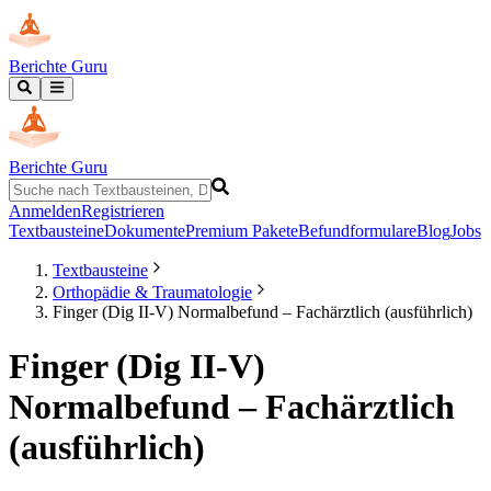
Berichte Guru
Berichte Guru
Anmelden
Registrieren
Textbausteine
Dokumente
Premium Pakete
Befundformulare
Blog
Jobs
Textbausteine
Orthopädie & Traumatologie
Finger (Dig II-V) Normalbefund – Fachärztlich (ausführlich)
Finger (Dig II-V)
Normalbefund – Fachärztlich
(ausführlich)