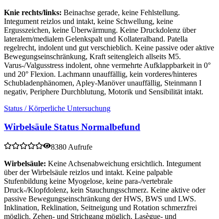
Knie rechts/links:
Beinachse gerade, keine Fehlstellung.
Integument reizlos und intakt, keine Schwellung, keine
Ergusszeichen, keine Überwärmung. Keine Druckdolenz über
lateralem/medialem Gelenkspalt und Kollateralband. Patella
regelrecht, indolent und gut verschieblich. Keine passive oder aktive
Bewegungseinschränkung, Kraft seitengleich allseits M5.
Varus-/Valgusstress indolent, ohne vermehrte Aufklappbarkeit in 0°
und 20° Flexion. Lachmann unauffällig, kein vorderes/hinteres
Schubladenphänomen, Apley-Manöver unauffällig, Steinmann I
negativ, Periphere Durchblutung, Motorik und Sensibilität intakt.
Status / Körperliche Untersuchung
Wirbelsäule Status Normalbefund
8380 Aufrufe
Wirbelsäule:
Keine Achsenabweichung ersichtlich. Integument
über der Wirbelsäule reizlos und intakt. Keine palpable
Stufenbildung keine Myogelose, keine para-/vertebrale
Druck-/Klopfdolenz, kein Stauchungsschmerz. Keine aktive oder
passive Bewegungseinschränkung der HWS, BWS und LWS.
Inklination, Reklination, Seitneigung und Rotation schmerzfrei
möglich. Zehen- und Strichgang möglich. Lasègue- und