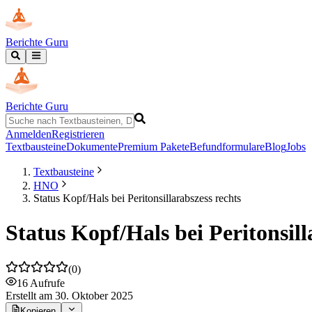
Berichte Guru
Berichte Guru
Anmelden
Registrieren
Textbausteine
Dokumente
Premium Pakete
Befundformulare
Blog
Jobs
Textbausteine
HNO
Status Kopf/Hals bei Peritonsillarabszess rechts
Status Kopf/Hals bei Peritonsill
(
0
)
16
Aufrufe
Erstellt
am 30. Oktober 2025
Kopieren