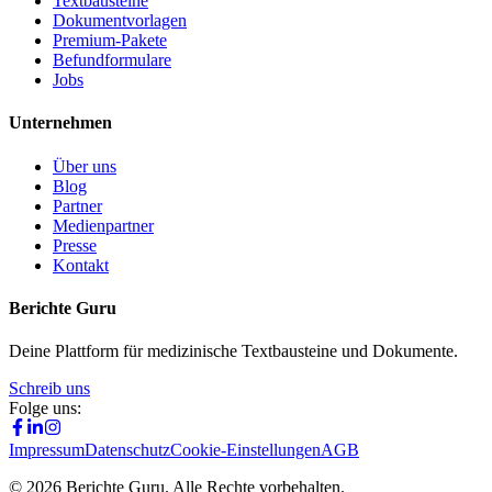
Textbausteine
Dokumentvorlagen
Premium-Pakete
Befundformulare
Jobs
Unternehmen
Über uns
Blog
Partner
Medienpartner
Presse
Kontakt
Berichte Guru
Deine Plattform für medizinische Textbausteine und Dokumente.
Schreib uns
Folge uns:
Impressum
Datenschutz
Cookie-Einstellungen
AGB
©
2026
Berichte Guru. Alle Rechte vorbehalten.