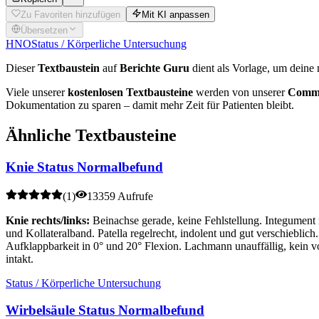
Zu Favoriten hinzufügen
Mit KI anpassen
Übersetzen
HNO
Status / Körperliche Untersuchung
Dieser
Textbaustein
auf
Berichte Guru
dient als Vorlage, um deine 
Viele unserer
kostenlosen Textbausteine
werden von unserer
Commu
Dokumentation zu sparen – damit mehr Zeit für Patienten bleibt.
Ähnliche Textbausteine
Knie Status Normalbefund
(
1
)
13359 Aufrufe
Knie rechts/links:
Beinachse gerade, keine Fehlstellung. Integument
und Kollateralband. Patella regelrecht, indolent und gut verschieblic
Aufklappbarkeit in 0° und 20° Flexion. Lachmann unauffällig, kein v
intakt.
Status / Körperliche Untersuchung
Wirbelsäule Status Normalbefund