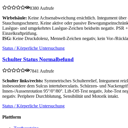
8380 Aufrufe
Wirbelsäule:
Keine Achsenabweichung ersichtlich. Integument über de
Stauchungsschmerz. Keine aktive oder passive Bewegungseinschränk
Lasègue- und umgekehrtes Lasègue-Zeichen beidseits negativ. PSR +/
Einzelkraftprüfung.
ISG:
Keine Druckdolenz, Mennell-Zeichen negativ, kein Vor-/Rück
Status / Körperliche Untersuchung
Schulter Status Normalbefund
7841 Aufrufe
Schulter links/rechts:
Symmetrisches Schulterrelief, Integument re
insbesondere dem Sulcus intertubercularis. Schürzen- und Nackengri
Innen-/Aussenrotation 95°/0°/80°. Lift-Off-Test negativ, Jobe-Test n
negativ. Periphere Durchblutung, Sensibilität und Motorik intakt.
Status / Körperliche Untersuchung
Plattform