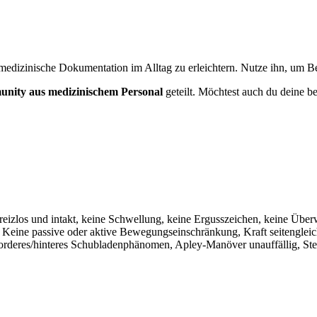
medizinische Dokumentation im Alltag zu erleichtern. Nutze ihn, um Bef
nity aus medizinischem Personal
geteilt. Möchtest auch du deine be
 reizlos und intakt, keine Schwellung, keine Ergusszeichen, keine Üb
h. Keine passive oder aktive Bewegungseinschränkung, Kraft seitengleic
orderes/hinteres Schubladenphänomen, Apley-Manöver unauffällig, Stei