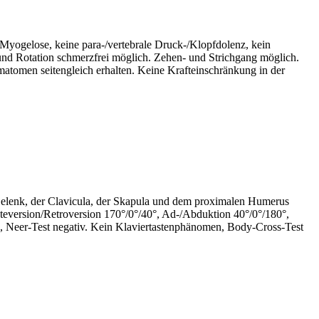
 Myogelose, keine para-/vertebrale Druck-/Klopfdolenz, kein
d Rotation schmerzfrei möglich. Zehen- und Strichgang möglich.
atomen seitengleich erhalten. Keine Krafteinschränkung in der
elenk, der Clavicula, der Skapula und dem proximalen Humerus
teversion/Retroversion 170°/0°/40°, Ad-/Abduktion 40°/0°/180°,
Arc, Neer-Test negativ. Kein Klaviertastenphänomen, Body-Cross-Test