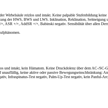
r Wirbelsäule reizlos und intakt. Keine palpable Stufenbildung keine
ung der HWS, BWS und LWS. Inklination, Reklination, Seitneigung un
+, ASR +/+, AddSR +/+, Babinski negativ. Sensibilität über allen Derm
laufphänomen.
izlos und intakt, kein Hämatom. Keine Druckdolenz über dem AC-/SC-G
ff unauffällig, keine aktive oder passive Bewegungseinschhränkung: An
egativ, Infraspinatus-Test negativ, Palm-Up-Test negativ, kein Panful-