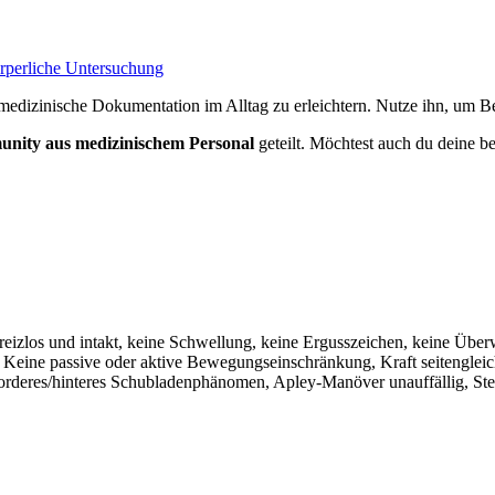
örperliche Untersuchung
medizinische Dokumentation im Alltag zu erleichtern. Nutze ihn, um Bef
nity aus medizinischem Personal
geteilt. Möchtest auch du deine be
 reizlos und intakt, keine Schwellung, keine Ergusszeichen, keine Üb
h. Keine passive oder aktive Bewegungseinschränkung, Kraft seitengleic
orderes/hinteres Schubladenphänomen, Apley-Manöver unauffällig, Stei