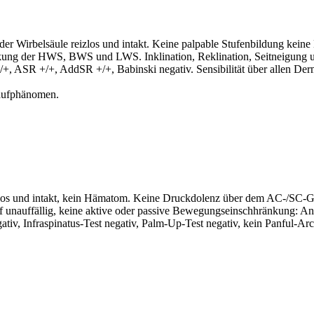
r Wirbelsäule reizlos und intakt. Keine palpable Stufenbildung keine
ung der HWS, BWS und LWS. Inklination, Reklination, Seitneigung un
+, ASR +/+, AddSR +/+, Babinski negativ. Sensibilität über allen Derm
laufphänomen.
izlos und intakt, kein Hämatom. Keine Druckdolenz über dem AC-/SC-G
ff unauffällig, keine aktive oder passive Bewegungseinschhränkung: An
egativ, Infraspinatus-Test negativ, Palm-Up-Test negativ, kein Panful-