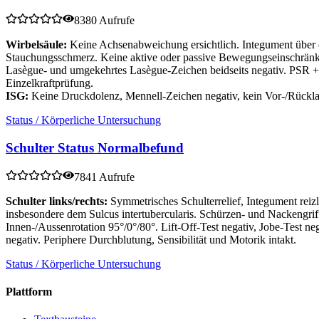
8380 Aufrufe
Wirbelsäule:
Keine Achsenabweichung ersichtlich. Integument über de
Stauchungsschmerz. Keine aktive oder passive Bewegungseinschränk
Lasègue- und umgekehrtes Lasègue-Zeichen beidseits negativ. PSR +/
Einzelkraftprüfung.
ISG:
Keine Druckdolenz, Mennell-Zeichen negativ, kein Vor-/Rück
Status / Körperliche Untersuchung
Schulter Status Normalbefund
7841 Aufrufe
Schulter links/rechts:
Symmetrisches Schulterrelief, Integument re
insbesondere dem Sulcus intertubercularis. Schürzen- und Nackengri
Innen-/Aussenrotation 95°/0°/80°. Lift-Off-Test negativ, Jobe-Test n
negativ. Periphere Durchblutung, Sensibilität und Motorik intakt.
Status / Körperliche Untersuchung
Plattform