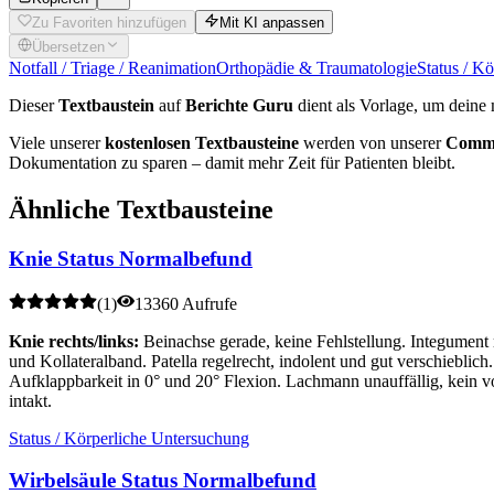
Zu Favoriten hinzufügen
Mit KI anpassen
Übersetzen
Notfall / Triage / Reanimation
Orthopädie & Traumatologie
Status / K
Dieser
Textbaustein
auf
Berichte Guru
dient als Vorlage, um deine 
Viele unserer
kostenlosen Textbausteine
werden von unserer
Commu
Dokumentation zu sparen – damit mehr Zeit für Patienten bleibt.
Ähnliche Textbausteine
Knie Status Normalbefund
(
1
)
13360 Aufrufe
Knie rechts/links:
Beinachse gerade, keine Fehlstellung. Integument
und Kollateralband. Patella regelrecht, indolent und gut verschieblic
Aufklappbarkeit in 0° und 20° Flexion. Lachmann unauffällig, kein v
intakt.
Status / Körperliche Untersuchung
Wirbelsäule Status Normalbefund