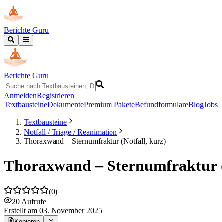
Berichte Guru
Berichte Guru
Anmelden
Registrieren
Textbausteine
Dokumente
Premium Pakete
Befundformulare
Blog
Jobs
Textbausteine
Notfall / Triage / Reanimation
Thoraxwand – Sternumfraktur (Notfall, kurz)
Thoraxwand – Sternumfraktur (
(
0
)
20
Aufrufe
Erstellt
am 03. November 2025
Kopieren