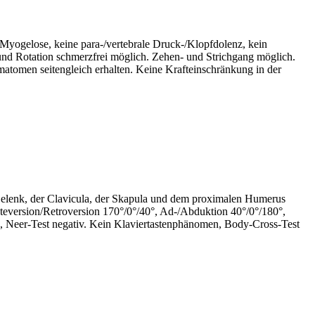
 Myogelose, keine para-/vertebrale Druck-/Klopfdolenz, kein
d Rotation schmerzfrei möglich. Zehen- und Strichgang möglich.
atomen seitengleich erhalten. Keine Krafteinschränkung in der
elenk, der Clavicula, der Skapula und dem proximalen Humerus
teversion/Retroversion 170°/0°/40°, Ad-/Abduktion 40°/0°/180°,
Arc, Neer-Test negativ. Kein Klaviertastenphänomen, Body-Cross-Test