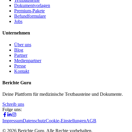
Textbausteine
Dokumentvorlagen
Premium-Pakete
Befundformulare
Jobs
Unternehmen
Über uns
Blog
Partner
Medienpartner
Presse
Kontakt
Berichte Guru
Deine Plattform für medizinische Textbausteine und Dokumente.
Schreib uns
Folge uns:
Impressum
Datenschutz
Cookie-Einstellungen
AGB
©
2026
Berichte Guru. Alle Rechte vorbehalten.