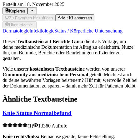
Erstellt
am 18. November 2025
Kopieren
Zu Favoriten hinzufügen
Mit KI anpassen
Übersetzen
Dermatologie
Infektiologie
Status / Körperliche Untersuchung
Dieser
Textbaustein
auf
Berichte Guru
dient als Vorlage, um
deine medizinische Dokumentation im Alltag zu erleichtern. Nutze
ihn, um Befunde, Berichte oder Beurteilungen effizienter zu
gestalten.
Viele unserer
kostenlosen Textbausteine
werden von unserer
Community aus medizinischem Personal
geteilt. Möchtest auch
du deine bewährten Vorlagen beisteuern? Hilf mit, wertvolle Zeit bei
der Dokumentation zu sparen – damit mehr Zeit für Patienten bleibt.
Ähnliche Textbausteine
Knie Status Normalbefund
(
1
)
13360 Aufrufe
Knie rechts/links:
Beinachse gerade, keine Fehlstellung.