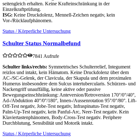
seitengleich erhalten. Keine Krafteinschränkung in der
Einzelkraftprüfung.
ISG:
Keine Druckdolenz, Mennell-Zeichen negativ, kein
Vor-/Rücklaufphänomen.
Status / Körperliche Untersuchung
Schulter Status Normalbefund
7841 Aufrufe
Schulter links/rechts:
Symmetrisches Schulterrelief, Integument
reizlos und intakt, kein Hämatom. Keine Druckdolenz über dem
AC-/SC-Gelenk, der Clavicula, der Skapula und dem proximalen
Humerus insbesondere dem Sulcus intertubercularis. Schürzen- und
Nackengriff unauffällig, keine aktive oder passive
Bewegungseinschhränkung: Anteversion/Retroversion 170°/0°/40°,
Ad-/Abduktion 40°/0°/180°, Innen-/Aussenrotation 95°/0°/80°. Lift-
Off-Test negativ, Jobe-Test negativ, Infraspinatus-Test negativ,
Palm-Up-Test negativ, kein Panful-Arc, Neer-Test negativ. Kein
Klaviertastenphänomen, Body-Cross-Test negativ. Periphere
Durchblutung, Sensibilität und Motorik intakt.
Status / Körperliche Untersuchung