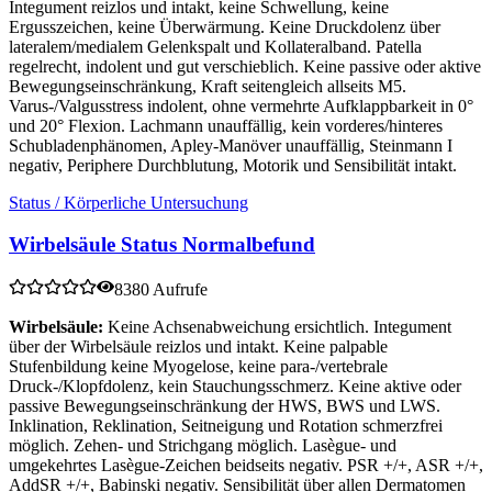
Integument reizlos und intakt, keine Schwellung, keine
Ergusszeichen, keine Überwärmung. Keine Druckdolenz über
lateralem/medialem Gelenkspalt und Kollateralband. Patella
regelrecht, indolent und gut verschieblich. Keine passive oder aktive
Bewegungseinschränkung, Kraft seitengleich allseits M5.
Varus-/Valgusstress indolent, ohne vermehrte Aufklappbarkeit in 0°
und 20° Flexion. Lachmann unauffällig, kein vorderes/hinteres
Schubladenphänomen, Apley-Manöver unauffällig, Steinmann I
negativ, Periphere Durchblutung, Motorik und Sensibilität intakt.
Status / Körperliche Untersuchung
Wirbelsäule Status Normalbefund
8380 Aufrufe
Wirbelsäule:
Keine Achsenabweichung ersichtlich. Integument
über der Wirbelsäule reizlos und intakt. Keine palpable
Stufenbildung keine Myogelose, keine para-/vertebrale
Druck-/Klopfdolenz, kein Stauchungsschmerz. Keine aktive oder
passive Bewegungseinschränkung der HWS, BWS und LWS.
Inklination, Reklination, Seitneigung und Rotation schmerzfrei
möglich. Zehen- und Strichgang möglich. Lasègue- und
umgekehrtes Lasègue-Zeichen beidseits negativ. PSR +/+, ASR +/+,
AddSR +/+, Babinski negativ. Sensibilität über allen Dermatomen