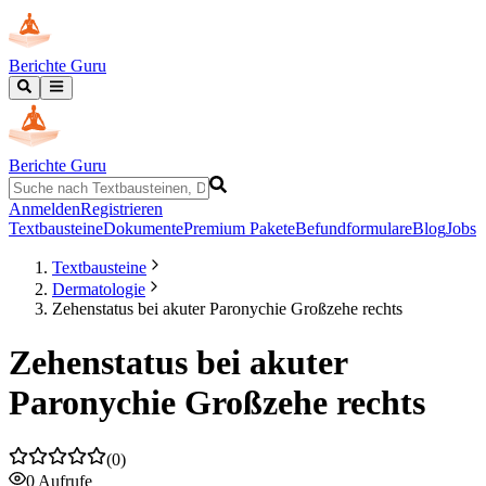
Berichte Guru
Berichte Guru
Anmelden
Registrieren
Textbausteine
Dokumente
Premium Pakete
Befundformulare
Blog
Jobs
Textbausteine
Dermatologie
Zehenstatus bei akuter Paronychie Großzehe rechts
Zehenstatus bei akuter
Paronychie Großzehe rechts
(
0
)
0
Aufrufe