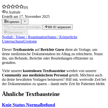
(
0
)
4
Aufrufe
Erstellt
am 17. November 2025
Kopieren
Zu Favoriten hinzufügen
Mit KI anpassen
Übersetzen
Notfall / Triage / Reanimation
Status / Körperliche
Untersuchung
Urologie
Dieser
Textbaustein
auf
Berichte Guru
dient als Vorlage, um
deine medizinische Dokumentation im Alltag zu erleichtern. Nutze
ihn, um Befunde, Berichte oder Beurteilungen effizienter zu
gestalten.
Viele unserer
kostenlosen Textbausteine
werden von unserer
Community aus medizinischem Personal
geteilt. Möchtest auch
du deine bewährten Vorlagen beisteuern? Hilf mit, wertvolle Zeit bei
der Dokumentation zu sparen – damit mehr Zeit für Patienten bleibt.
Ähnliche Textbausteine
Knie Status Normalbefund