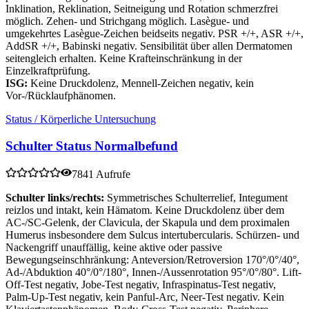
Inklination, Reklination, Seitneigung und Rotation schmerzfrei
möglich. Zehen- und Strichgang möglich. Lasègue- und
umgekehrtes Lasègue-Zeichen beidseits negativ. PSR +/+, ASR +/+,
AddSR +/+, Babinski negativ. Sensibilität über allen Dermatomen
seitengleich erhalten. Keine Krafteinschränkung in der
Einzelkraftprüfung.
ISG:
Keine Druckdolenz, Mennell-Zeichen negativ, kein
Vor-/Rücklaufphänomen.
Status / Körperliche Untersuchung
Schulter Status Normalbefund
7841 Aufrufe
Schulter links/rechts:
Symmetrisches Schulterrelief, Integument
reizlos und intakt, kein Hämatom. Keine Druckdolenz über dem
AC-/SC-Gelenk, der Clavicula, der Skapula und dem proximalen
Humerus insbesondere dem Sulcus intertubercularis. Schürzen- und
Nackengriff unauffällig, keine aktive oder passive
Bewegungseinschhränkung: Anteversion/Retroversion 170°/0°/40°,
Ad-/Abduktion 40°/0°/180°, Innen-/Aussenrotation 95°/0°/80°. Lift-
Off-Test negativ, Jobe-Test negativ, Infraspinatus-Test negativ,
Palm-Up-Test negativ, kein Panful-Arc, Neer-Test negativ. Kein