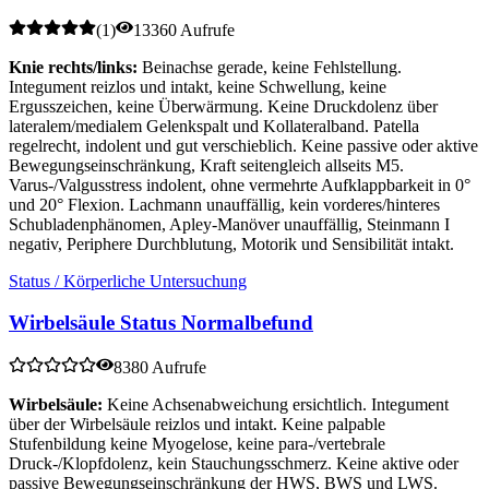
(
1
)
13360 Aufrufe
Knie rechts/links:
Beinachse gerade, keine Fehlstellung.
Integument reizlos und intakt, keine Schwellung, keine
Ergusszeichen, keine Überwärmung. Keine Druckdolenz über
lateralem/medialem Gelenkspalt und Kollateralband. Patella
regelrecht, indolent und gut verschieblich. Keine passive oder aktive
Bewegungseinschränkung, Kraft seitengleich allseits M5.
Varus-/Valgusstress indolent, ohne vermehrte Aufklappbarkeit in 0°
und 20° Flexion. Lachmann unauffällig, kein vorderes/hinteres
Schubladenphänomen, Apley-Manöver unauffällig, Steinmann I
negativ, Periphere Durchblutung, Motorik und Sensibilität intakt.
Status / Körperliche Untersuchung
Wirbelsäule Status Normalbefund
8380 Aufrufe
Wirbelsäule:
Keine Achsenabweichung ersichtlich. Integument
über der Wirbelsäule reizlos und intakt. Keine palpable
Stufenbildung keine Myogelose, keine para-/vertebrale
Druck-/Klopfdolenz, kein Stauchungsschmerz. Keine aktive oder
passive Bewegungseinschränkung der HWS, BWS und LWS.