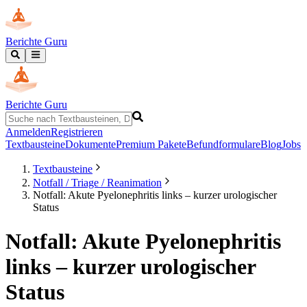
Berichte Guru
Berichte Guru
Anmelden
Registrieren
Textbausteine
Dokumente
Premium Pakete
Befundformulare
Blog
Jobs
Textbausteine
Notfall / Triage / Reanimation
Notfall: Akute Pyelonephritis links – kurzer urologischer
Status
Notfall: Akute Pyelonephritis
links – kurzer urologischer
Status