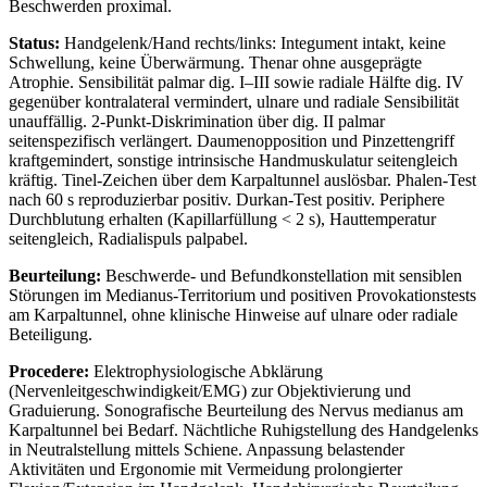
Beschwerden proximal.
Status:
Handgelenk/Hand rechts/links: Integument intakt, keine
Schwellung, keine Überwärmung. Thenar ohne ausgeprägte
Atrophie. Sensibilität palmar dig. I–III sowie radiale Hälfte dig. IV
gegenüber kontralateral vermindert, ulnare und radiale Sensibilität
unauffällig. 2-Punkt-Diskrimination über dig. II palmar
seitenspezifisch verlängert. Daumenopposition und Pinzettengriff
kraftgemindert, sonstige intrinsische Handmuskulatur seitengleich
kräftig. Tinel-Zeichen über dem Karpaltunnel auslösbar. Phalen-Test
nach 60 s reproduzierbar positiv. Durkan-Test positiv. Periphere
Durchblutung erhalten (Kapillarfüllung < 2 s), Hauttemperatur
seitengleich, Radialispuls palpabel.
Beurteilung:
Beschwerde- und Befundkonstellation mit sensiblen
Störungen im Medianus-Territorium und positiven Provokationstests
am Karpaltunnel, ohne klinische Hinweise auf ulnare oder radiale
Beteiligung.
Procedere:
Elektrophysiologische Abklärung
(Nervenleitgeschwindigkeit/EMG) zur Objektivierung und
Graduierung. Sonografische Beurteilung des Nervus medianus am
Karpaltunnel bei Bedarf. Nächtliche Ruhigstellung des Handgelenks
in Neutralstellung mittels Schiene. Anpassung belastender
Aktivitäten und Ergonomie mit Vermeidung prolongierter