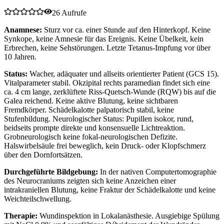
26 Aufrufe
Anamnese:
Sturz vor ca. einer Stunde auf den Hinterkopf. Keine
Synkope, keine Amnesie für das Ereignis. Keine Übelkeit, kein
Erbrechen, keine Sehstörungen. Letzte Tetanus-Impfung vor über
10 Jahren.
Status:
Wacher, adäquater und allseits orientierter Patient (GCS 15).
Vitalparameter stabil. Okzipital rechts paramedian findet sich eine
ca. 4 cm lange, zerklüftete Riss-Quetsch-Wunde (RQW) bis auf die
Galea reichend. Keine aktive Blutung, keine sichtbaren
Fremdkörper. Schädelkalotte palpatorisch stabil, keine
Stufenbildung. Neurologischer Status: Pupillen isokor, rund,
beidseits prompte direkte und konsensuelle Lichtreaktion.
Grobneurologisch keine fokal-neurologischen Defizite.
Halswirbelsäule frei beweglich, kein Druck- oder Klopfschmerz
über den Dornfortsätzen.
Durchgeführte Bildgebung:
In der nativen Computertomographie
des Neurocraniums zeigten sich keine Anzeichen einer
intrakraniellen Blutung, keine Fraktur der Schädelkalotte und keine
Weichteilschwellung.
Therapie:
Wundinspektion in Lokalanästhesie. Ausgiebige Spülung