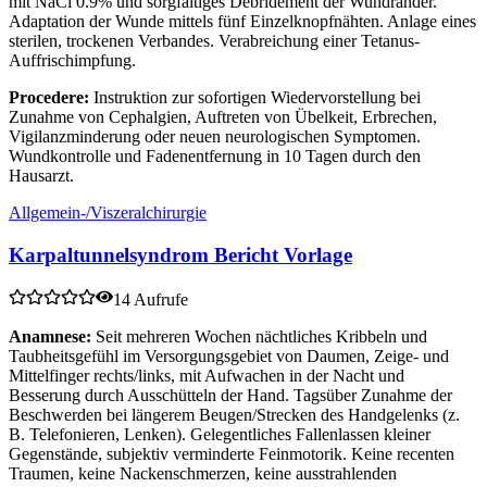
mit NaCl 0.9% und sorgfältiges Débridement der Wundränder.
Adaptation der Wunde mittels fünf Einzelknopfnähten. Anlage eines
sterilen, trockenen Verbandes. Verabreichung einer Tetanus-
Auffrischimpfung.
Procedere:
Instruktion zur sofortigen Wiedervorstellung bei
Zunahme von Cephalgien, Auftreten von Übelkeit, Erbrechen,
Vigilanzminderung oder neuen neurologischen Symptomen.
Wundkontrolle und Fadenentfernung in 10 Tagen durch den
Hausarzt.
Allgemein-/Viszeralchirurgie
Karpaltunnelsyndrom Bericht Vorlage
14 Aufrufe
Anamnese:
Seit mehreren Wochen nächtliches Kribbeln und
Taubheitsgefühl im Versorgungsgebiet von Daumen, Zeige- und
Mittelfinger rechts/links, mit Aufwachen in der Nacht und
Besserung durch Ausschütteln der Hand. Tagsüber Zunahme der
Beschwerden bei längerem Beugen/Strecken des Handgelenks (z.
B. Telefonieren, Lenken). Gelegentliches Fallenlassen kleiner
Gegenstände, subjektiv verminderte Feinmotorik. Keine recenten
Traumen, keine Nackenschmerzen, keine ausstrahlenden