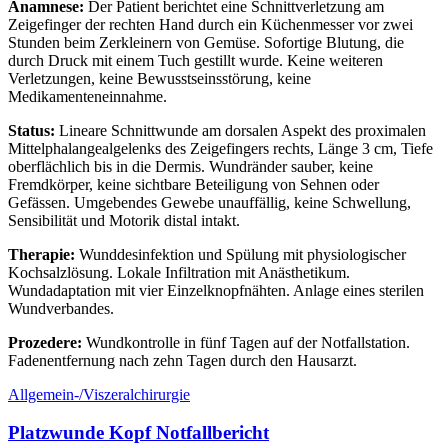
Anamnese:
Der Patient berichtet eine Schnittverletzung am
Zeigefinger der rechten Hand durch ein Küchenmesser vor zwei
Stunden beim Zerkleinern von Gemüse. Sofortige Blutung, die
durch Druck mit einem Tuch gestillt wurde. Keine weiteren
Verletzungen, keine Bewusstseinsstörung, keine
Medikamenteneinnahme.
Status:
Lineare Schnittwunde am dorsalen Aspekt des proximalen
Mittelphalangealgelenks des Zeigefingers rechts, Länge 3 cm, Tiefe
oberflächlich bis in die Dermis. Wundränder sauber, keine
Fremdkörper, keine sichtbare Beteiligung von Sehnen oder
Gefässen. Umgebendes Gewebe unauffällig, keine Schwellung,
Sensibilität und Motorik distal intakt.
Therapie:
Wunddesinfektion und Spülung mit physiologischer
Kochsalzlösung. Lokale Infiltration mit Anästhetikum.
Wundadaptation mit vier Einzelknopfnähten. Anlage eines sterilen
Wundverbandes.
Prozedere:
Wundkontrolle in fünf Tagen auf der Notfallstation.
Fadenentfernung nach zehn Tagen durch den Hausarzt.
Allgemein-/Viszeralchirurgie
Platzwunde Kopf Notfallbericht