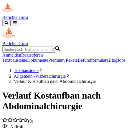
Berichte Guru
Berichte Guru
Anmelden
Registrieren
Textbausteine
Dokumente
Premium Pakete
Befundformulare
Blog
Jobs
Textbausteine
Allgemein-/Viszeralchirurgie
Verlauf Kostaufbau nach Abdominalchirurgie
Verlauf Kostaufbau nach
Abdominalchirurgie
(
0
)
1
Aufrufe