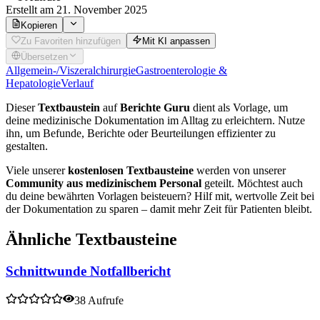
Erstellt
am 21. November 2025
Kopieren
Zu Favoriten hinzufügen
Mit KI anpassen
Übersetzen
Allgemein-/Viszeralchirurgie
Gastroenterologie &
Hepatologie
Verlauf
Dieser
Textbaustein
auf
Berichte Guru
dient als Vorlage, um
deine medizinische Dokumentation im Alltag zu erleichtern. Nutze
ihn, um Befunde, Berichte oder Beurteilungen effizienter zu
gestalten.
Viele unserer
kostenlosen Textbausteine
werden von unserer
Community aus medizinischem Personal
geteilt. Möchtest auch
du deine bewährten Vorlagen beisteuern? Hilf mit, wertvolle Zeit bei
der Dokumentation zu sparen – damit mehr Zeit für Patienten bleibt.
Ähnliche Textbausteine
Schnittwunde Notfallbericht
38 Aufrufe