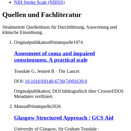
NIH Stroke Scale (NIHSS)
Quellen und Fachliteratur
Strukturierte Quellenbasis für Durchführung, Auswertung und
klinische Einordnung.
Originalpublikation
Primärquelle
1974
Assessment of coma and impaired
consciousness. A practical scale
Teasdale G, Jennett B
·
The Lancet
DOI:
10.1016/S0140-6736(74)91639-0
Originalpublikation; DOI bibliografisch über Crossref/DOI-
Metadaten verifiziert.
Manual
Primärquelle
2026
Glasgow Structured Approach / GCS Aid
University of Glasgow, Sir Graham Teasdale
·