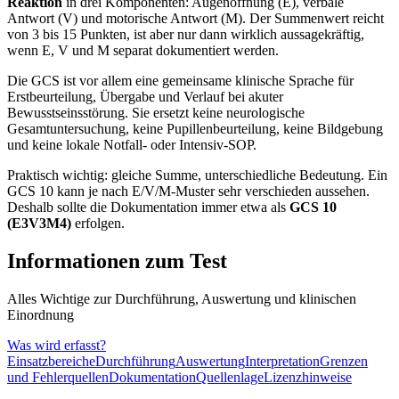
Reaktion
in drei Komponenten: Augenöffnung (E), verbale
Antwort (V) und motorische Antwort (M). Der Summenwert reicht
von 3 bis 15 Punkten, ist aber nur dann wirklich aussagekräftig,
wenn E, V und M separat dokumentiert werden.
Die GCS ist vor allem eine gemeinsame klinische Sprache für
Erstbeurteilung, Übergabe und Verlauf bei akuter
Bewusstseinsstörung. Sie ersetzt keine neurologische
Gesamtuntersuchung, keine Pupillenbeurteilung, keine Bildgebung
und keine lokale Notfall- oder Intensiv-SOP.
Praktisch wichtig: gleiche Summe, unterschiedliche Bedeutung. Ein
GCS 10 kann je nach E/V/M-Muster sehr verschieden aussehen.
Deshalb sollte die Dokumentation immer etwa als
GCS 10
(E3V3M4)
erfolgen.
Informationen zum Test
Alles Wichtige zur Durchführung, Auswertung und klinischen
Einordnung
Was wird erfasst?
Einsatzbereiche
Durchführung
Auswertung
Interpretation
Grenzen
und Fehlerquellen
Dokumentation
Quellenlage
Lizenzhinweise