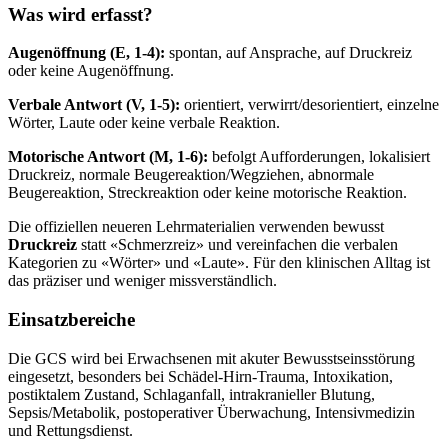
Was wird erfasst?
Augenöffnung (E, 1-4):
spontan, auf Ansprache, auf Druckreiz
oder keine Augenöffnung.
Verbale Antwort (V, 1-5):
orientiert, verwirrt/desorientiert, einzelne
Wörter, Laute oder keine verbale Reaktion.
Motorische Antwort (M, 1-6):
befolgt Aufforderungen, lokalisiert
Druckreiz, normale Beugereaktion/Wegziehen, abnormale
Beugereaktion, Streckreaktion oder keine motorische Reaktion.
Die offiziellen neueren Lehrmaterialien verwenden bewusst
Druckreiz
statt «Schmerzreiz» und vereinfachen die verbalen
Kategorien zu «Wörter» und «Laute». Für den klinischen Alltag ist
das präziser und weniger missverständlich.
Einsatzbereiche
Die GCS wird bei Erwachsenen mit akuter Bewusstseinsstörung
eingesetzt, besonders bei Schädel-Hirn-Trauma, Intoxikation,
postiktalem Zustand, Schlaganfall, intrakranieller Blutung,
Sepsis/Metabolik, postoperativer Überwachung, Intensivmedizin
und Rettungsdienst.