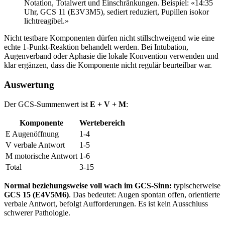
Notation, Totalwert und Einschränkungen. Beispiel: «14:35
Uhr, GCS 11 (E3V3M5), sediert reduziert, Pupillen isokor
lichtreagibel.»
Nicht testbare Komponenten dürfen nicht stillschweigend wie eine
echte 1-Punkt-Reaktion behandelt werden. Bei Intubation,
Augenverband oder Aphasie die lokale Konvention verwenden und
klar ergänzen, dass die Komponente nicht regulär beurteilbar war.
Auswertung
Der GCS-Summenwert ist
E + V + M
:
Komponente
Wertebereich
E Augenöffnung
1-4
V verbale Antwort
1-5
M motorische Antwort
1-6
Total
3-15
Normal beziehungsweise voll wach im GCS-Sinn:
typischerweise
GCS 15 (E4V5M6)
. Das bedeutet: Augen spontan offen, orientierte
verbale Antwort, befolgt Aufforderungen. Es ist kein Ausschluss
schwerer Pathologie.