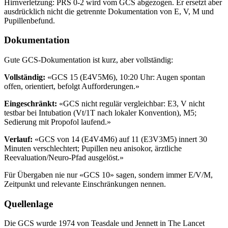
Hirnverletzung: PRS 0-2 wird vom GCS abgezogen. Er ersetzt aber
ausdrücklich nicht die getrennte Dokumentation von E, V, M und
Pupillenbefund.
Dokumentation
Gute GCS-Dokumentation ist kurz, aber vollständig:
Vollständig:
«GCS 15 (E4V5M6), 10:20 Uhr: Augen spontan
offen, orientiert, befolgt Aufforderungen.»
Eingeschränkt:
«GCS nicht regulär vergleichbar: E3, V nicht
testbar bei Intubation (Vt/1T nach lokaler Konvention), M5;
Sedierung mit Propofol laufend.»
Verlauf:
«GCS von 14 (E4V4M6) auf 11 (E3V3M5) innert 30
Minuten verschlechtert; Pupillen neu anisokor, ärztliche
Reevaluation/Neuro-Pfad ausgelöst.»
Für Übergaben nie nur «GCS 10» sagen, sondern immer E/V/M,
Zeitpunkt und relevante Einschränkungen nennen.
Quellenlage
Die GCS wurde 1974 von Teasdale und Jennett in The Lancet