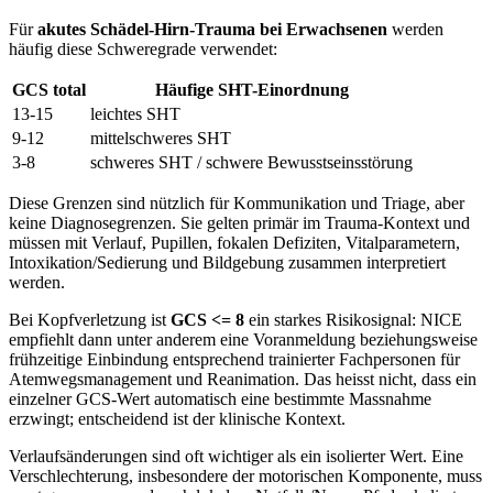
Für
akutes Schädel-Hirn-Trauma bei Erwachsenen
werden
häufig diese Schweregrade verwendet:
GCS total
Häufige SHT-Einordnung
13-15
leichtes SHT
9-12
mittelschweres SHT
3-8
schweres SHT / schwere Bewusstseinsstörung
Diese Grenzen sind nützlich für Kommunikation und Triage, aber
keine Diagnosegrenzen. Sie gelten primär im Trauma-Kontext und
müssen mit Verlauf, Pupillen, fokalen Defiziten, Vitalparametern,
Intoxikation/Sedierung und Bildgebung zusammen interpretiert
werden.
Bei Kopfverletzung ist
GCS <= 8
ein starkes Risikosignal: NICE
empfiehlt dann unter anderem eine Voranmeldung beziehungsweise
frühzeitige Einbindung entsprechend trainierter Fachpersonen für
Atemwegsmanagement und Reanimation. Das heisst nicht, dass ein
einzelner GCS-Wert automatisch eine bestimmte Massnahme
erzwingt; entscheidend ist der klinische Kontext.
Verlaufsänderungen sind oft wichtiger als ein isolierter Wert. Eine
Verschlechterung, insbesondere der motorischen Komponente, muss