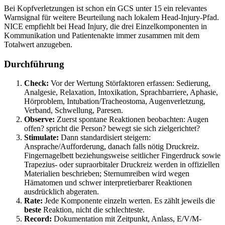
Bei Kopfverletzungen ist schon ein GCS unter 15 ein relevantes
Warnsignal für weitere Beurteilung nach lokalem Head-Injury-Pfad.
NICE empfiehlt bei Head Injury, die drei Einzelkomponenten in
Kommunikation und Patientenakte immer zusammen mit dem
Totalwert anzugeben.
Durchführung
Check:
Vor der Wertung Störfaktoren erfassen: Sedierung,
Analgesie, Relaxation, Intoxikation, Sprachbarriere, Aphasie,
Hörproblem, Intubation/Tracheostoma, Augenverletzung,
Verband, Schwellung, Paresen.
Observe:
Zuerst spontane Reaktionen beobachten: Augen
offen? spricht die Person? bewegt sie sich zielgerichtet?
Stimulate:
Dann standardisiert steigern:
Ansprache/Aufforderung, danach falls nötig Druckreiz.
Fingernagelbett beziehungsweise seitlicher Fingerdruck sowie
Trapezius- oder supraorbitaler Druckreiz werden in offiziellen
Materialien beschrieben; Sternumreiben wird wegen
Hämatomen und schwer interpretierbarer Reaktionen
ausdrücklich abgeraten.
Rate:
Jede Komponente einzeln werten. Es zählt jeweils die
beste
Reaktion, nicht die schlechteste.
Record:
Dokumentation mit Zeitpunkt, Anlass, E/V/M-