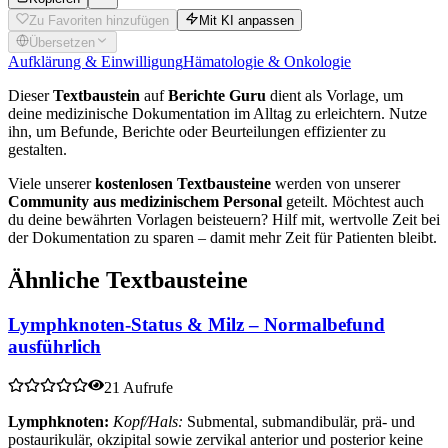
Zu Favoriten hinzufügen
Mit KI anpassen
Übersetzen
Aufklärung & Einwilligung
Hämatologie & Onkologie
Dieser
Textbaustein
auf
Berichte Guru
dient als Vorlage, um
deine medizinische Dokumentation im Alltag zu erleichtern. Nutze
ihn, um Befunde, Berichte oder Beurteilungen effizienter zu
gestalten.
Viele unserer
kostenlosen Textbausteine
werden von unserer
Community aus medizinischem Personal
geteilt. Möchtest auch
du deine bewährten Vorlagen beisteuern? Hilf mit, wertvolle Zeit bei
der Dokumentation zu sparen – damit mehr Zeit für Patienten bleibt.
Ähnliche Textbausteine
Lymphknoten-Status & Milz – Normalbefund
ausführlich
21 Aufrufe
Lymphknoten:
Kopf/Hals:
Submental, submandibulär, prä- und
postaurikulär, okzipital sowie zervikal anterior und posterior keine