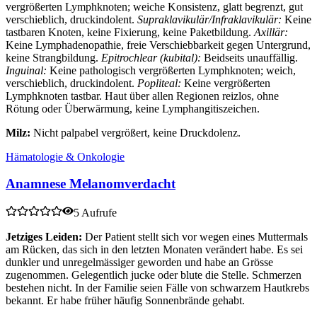
vergrößerten Lymphknoten; weiche Konsistenz, glatt begrenzt, gut
verschieblich, druckindolent.
Supraklavikulär/Infraklavikulär:
Keine
tastbaren Knoten, keine Fixierung, keine Paketbildung.
Axillär:
Keine Lymphadenopathie, freie Verschiebbarkeit gegen Untergrund,
keine Strangbildung.
Epitrochlear (kubital):
Beidseits unauffällig.
Inguinal:
Keine pathologisch vergrößerten Lymphknoten; weich,
verschieblich, druckindolent.
Popliteal:
Keine vergrößerten
Lymphknoten tastbar. Haut über allen Regionen reizlos, ohne
Rötung oder Überwärmung, keine Lymphangitiszeichen.
Milz:
Nicht palpabel vergrößert, keine Druckdolenz.
Hämatologie & Onkologie
Anamnese Melanomverdacht
5 Aufrufe
Jetziges Leiden:
Der Patient stellt sich vor wegen eines Muttermals
am Rücken, das sich in den letzten Monaten verändert habe. Es sei
dunkler und unregelmässiger geworden und habe an Grösse
zugenommen. Gelegentlich jucke oder blute die Stelle. Schmerzen
bestehen nicht. In der Familie seien Fälle von schwarzem Hautkrebs
bekannt. Er habe früher häufig Sonnenbrände gehabt.