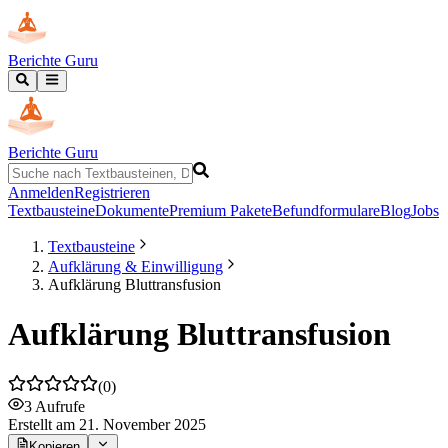
Berichte Guru
Berichte Guru
Anmelden
Registrieren
Textbausteine
Dokumente
Premium Pakete
Befundformulare
Blog
Jobs
Textbausteine
Aufklärung & Einwilligung
Aufklärung Bluttransfusion
Aufklärung Bluttransfusion
(
0
)
3
Aufrufe
Erstellt
am 21. November 2025
Kopieren