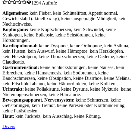
1294 Aufrufe
Allgemeines:
kein Fieber, kein Schüttelfrost, Appetit normal,
Gewicht stabil (aktuell xx kg), keine ausgeprägte Müdigkeit, kein
Nachtschweiss.
Kopforgane:
keine Kopfschmerzen, kein Schwindel, keine
Synkopen, keine Epilepsie, keine Sehstörungen, keine
Hörstörungen.
Kardiopulmonal:
keine Dyspnoe, keine Orthopnoe, kein Asthma,
kein Husten, kein Auswurf, keine Hämoptoe, kein Herzklopfen,
kein Herzstolpern, keine Thoraxschmerzen, keine Oedeme, keine
Claudicatio.
Gastrointenstinal:
keine Schluckstörungen, keine Nausea, kein
Erbrechen, keine Hämatemesis, kein Sodbrennen, keine
Bauchschmerzen, keine Obstipation, keine Diarrhoe, keine Meläna,
kein Frischblut ab ano, keine Hämorrhoiden, keine Koliken.
Urintrakt:
keine Pollakisurie, keine Dysurie, keine Nykturie, keine
Nierenlogenschmerzen, keine Hämaturie.
Bewegungsapparat, Nervensystem:
keine Schmerzen, keine
Gehstörungen, kein Tremor, keine Paresen oder Kraftminderung,
keine Parästhesien.
Haut:
kein Juckreiz, kein Ausschlag, keine Rötung.
Divers