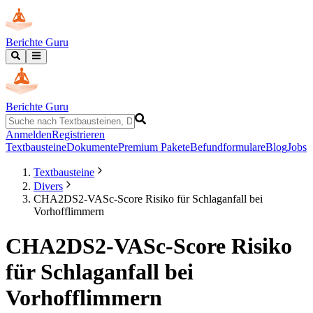
Berichte Guru
Berichte Guru
Anmelden
Registrieren
Textbausteine
Dokumente
Premium Pakete
Befundformulare
Blog
Jobs
Textbausteine
Divers
CHA2DS2-VASc-Score Risiko für Schlaganfall bei
Vorhofflimmern
CHA2DS2-VASc-Score Risiko
für Schlaganfall bei
Vorhofflimmern