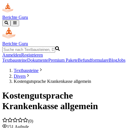
Berichte Guru
Berichte Guru
Anmelden
Registrieren
Textbausteine
Dokumente
Premium Pakete
Befundformulare
Blog
Jobs
Textbausteine
Divers
Kostengutsprache Krankenkasse allgemein
Kostengutsprache
Krankenkasse allgemein
(
0
)
151
Aufrufe