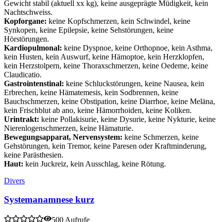
Gewicht stabil (aktuell xx kg), keine ausgeprägte Müdigkeit, kein
Nachtschweiss.
Kopforgane:
keine Kopfschmerzen, kein Schwindel, keine
Synkopen, keine Epilepsie, keine Sehstörungen, keine
Hörstörungen.
Kardiopulmonal:
keine Dyspnoe, keine Orthopnoe, kein Asthma,
kein Husten, kein Auswurf, keine Hämoptoe, kein Herzklopfen,
kein Herzstolpern, keine Thoraxschmerzen, keine Oedeme, keine
Claudicatio.
Gastrointenstinal:
keine Schluckstörungen, keine Nausea, kein
Erbrechen, keine Hämatemesis, kein Sodbrennen, keine
Bauchschmerzen, keine Obstipation, keine Diarrhoe, keine Meläna,
kein Frischblut ab ano, keine Hämorrhoiden, keine Koliken.
Urintrakt:
keine Pollakisurie, keine Dysurie, keine Nykturie, keine
Nierenlogenschmerzen, keine Hämaturie.
Bewegungsapparat, Nervensystem:
keine Schmerzen, keine
Gehstörungen, kein Tremor, keine Paresen oder Kraftminderung,
keine Parästhesien.
Haut:
kein Juckreiz, kein Ausschlag, keine Rötung.
Divers
Systemanamnese kurz
500 Aufrufe