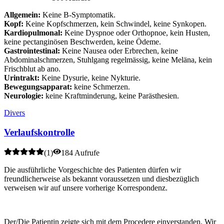
Allgemein:
Keine B-Symptomatik.
Kopf:
Keine Kopfschmerzen, kein Schwindel, keine Synkopen.
Kardiopulmonal:
Keine Dyspnoe oder Orthopnoe, kein Husten,
keine pectanginösen Beschwerden, keine Ödeme.
Gastrointestinal:
Keine Nausea oder Erbrechen, keine
Abdominalschmerzen, Stuhlgang regelmässig, keine Meläna, kein
Frischblut ab ano.
Urintrakt:
Keine Dysurie, keine Nykturie.
Bewegungsapparat:
keine Schmerzen.
Neurologie:
keine Kraftminderung, keine Parästhesien.
Divers
Verlaufskontrolle
(
1
)
184 Aufrufe
Die ausführliche Vorgeschichte des Patienten dürfen wir
freundlicherweise als bekannt voraussetzen und diesbezüglich
verweisen wir auf unsere vorherige Korrespondenz.
Der/Die Patientin zeigte sich mit dem Procedere einverstanden. Wir