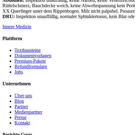
Abdomen:
Inspektion unauffällig, keine Narben, keine Venenzeichn
Rüttelschmerz, Bauchdecke weich, keine Abwehrspannung kein Perito
XX Querfinger unter dem Rippenbogen. Milz nicht palpabel. Psoaszei
DRU:
Inspektion unauffällig, normaler Sphinktertonus, kein Blut ode
Innere Medizin
Plattform
Textbausteine
Dokumentvorlagen
Premium-Pakete
Befundformulare
Jobs
Unternehmen
Über uns
Blog
Partner
Medienpartner
Presse
Kontakt
Berichte Guru