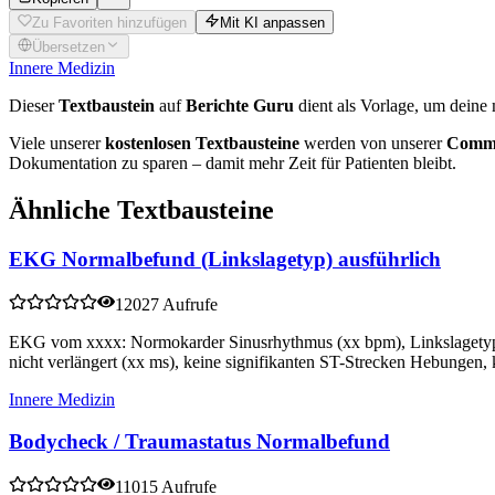
Zu Favoriten hinzufügen
Mit KI anpassen
Übersetzen
Innere Medizin
Dieser
Textbaustein
auf
Berichte Guru
dient als Vorlage, um deine 
Viele unserer
kostenlosen Textbausteine
werden von unserer
Commu
Dokumentation zu sparen – damit mehr Zeit für Patienten bleibt.
Ähnliche Textbausteine
EKG Normalbefund (Linkslagetyp) ausführlich
12027 Aufrufe
EKG vom xxxx: Normokarder Sinusrhythmus (xx bpm), Linkslagetyp
nicht verlängert (xx ms), keine signifikanten ST-Strecken Hebungen,
Innere Medizin
Bodycheck / Traumastatus Normalbefund
11015 Aufrufe