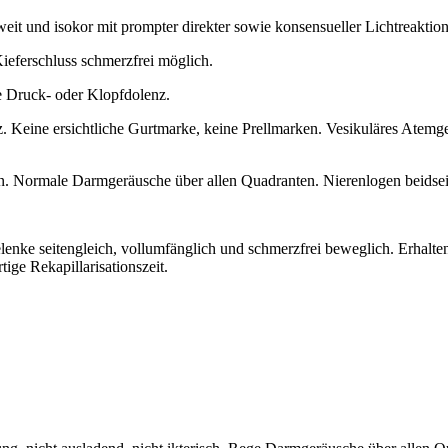
lweit und isokor mit prompter direkter sowie konsensueller Lichtreaktion
Kieferschluss schmerzfrei möglich.
e Druck- oder Klopfdolenz.
 Keine ersichtliche Gurtmarke, keine Prellmarken. Vesikuläres Atemge
. Normale Darmgeräusche über allen Quadranten. Nierenlogen beidseit
enke seitengleich, vollumfänglich und schmerzfrei beweglich. Erhalten
rtige Rekapillarisationszeit.