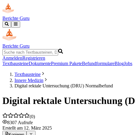
Berichte Guru
Berichte Guru
Anmelden
Registrieren
Textbausteine
Dokumente
Premium Pakete
Befundformulare
Blog
Jobs
Textbausteine
Innere Medizin
Digital rektale Untersuchung (DRU) Normalbefund
Digital rektale Untersuchung 
(
0
)
8307
Aufrufe
Erstellt
am 12. März 2025
Kopieren