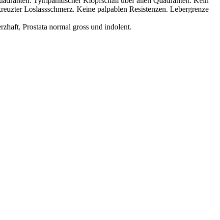
Quadranten. Tympanitischer Klopfschall über allen Quadranten. Kein
euzter Loslassschmerz. Keine palpablen Resistenzen. Lebergrenze
zhaft, Prostata normal gross und indolent.