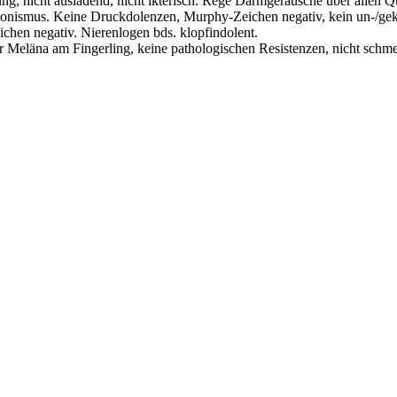
ung, nicht ausladend, nicht ikterisch. Rege Darmgeräusche über allen 
nismus. Keine Druckdolenzen, Murphy-Zeichen negativ, kein un-/gekr
chen negativ. Nierenlogen bds. klopfindolent.
r Meläna am Fingerling, keine pathologischen Resistenzen, nicht schmer