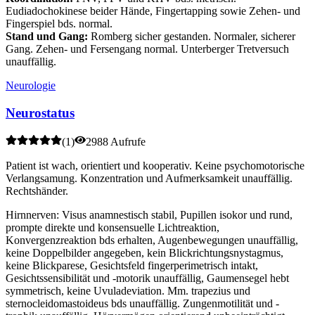
Eudiadochokinese beider Hände, Fingertapping sowie Zehen- und
Fingerspiel bds. normal.
Stand und Gang:
Romberg sicher gestanden. Normaler, sicherer
Gang. Zehen- und Fersengang normal. Unterberger Tretversuch
unauffällig.
Neurologie
Neurostatus
(
1
)
2988 Aufrufe
Patient ist wach, orientiert und kooperativ. Keine psychomotorische
Verlangsamung. Konzentration und Aufmerksamkeit unauffällig.
Rechtshänder.
Hirnnerven: Visus anamnestisch stabil, Pupillen isokor und rund,
prompte direkte und konsensuelle Lichtreaktion,
Konvergenzreaktion bds erhalten, Augenbewegungen unauffällig,
keine Doppelbilder angegeben, kein Blickrichtungsnystagmus,
keine Blickparese, Gesichtsfeld fingerperimetrisch intakt,
Gesichtssensibilität und -motorik unauffällig, Gaumensegel hebt
symmetrisch, keine Uvuladeviation. Mm. trapezius und
sternocleidomastoideus bds unauffällig. Zungenmotilität und -