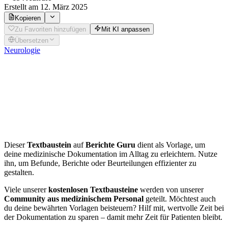
Erstellt
am 12. März 2025
Kopieren
Zu Favoriten hinzufügen
Mit KI anpassen
Übersetzen
Neurologie
Interaktiver
Neurostatus
Möchtest du diesen Befund individuell für deinen Patienten
anpassen? Nutze unseren Generator für
Neurologie
.
Dieser
Textbaustein
auf
Berichte Guru
dient als Vorlage, um
deine medizinische Dokumentation im Alltag zu erleichtern. Nutze
ihn, um Befunde, Berichte oder Beurteilungen effizienter zu
gestalten.
Viele unserer
kostenlosen Textbausteine
werden von unserer
Community aus medizinischem Personal
geteilt. Möchtest auch
du deine bewährten Vorlagen beisteuern? Hilf mit, wertvolle Zeit bei
der Dokumentation zu sparen – damit mehr Zeit für Patienten bleibt.