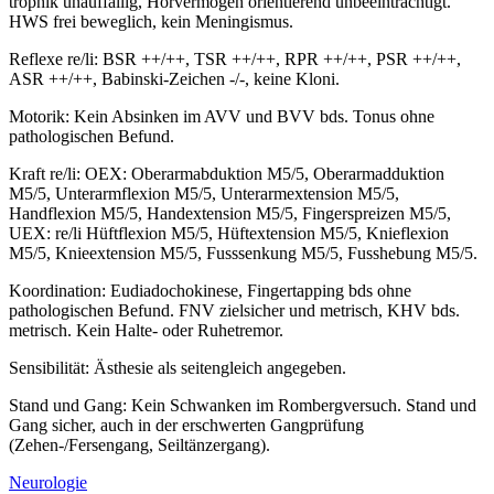
trophik unauffällig, Hörvermögen orientierend unbeeinträchtigt.
HWS frei beweglich, kein Meningismus.
Reflexe re/li: BSR ++/++, TSR ++/++, RPR ++/++, PSR ++/++,
ASR ++/++, Babinski-Zeichen -/-, keine Kloni.
Motorik: Kein Absinken im AVV und BVV bds. Tonus ohne
pathologischen Befund.
Kraft re/li: OEX: Oberarmabduktion M5/5, Oberarmadduktion
M5/5, Unterarmflexion M5/5, Unterarmextension M5/5,
Handflexion M5/5, Handextension M5/5, Fingerspreizen M5/5,
UEX: re/li Hüftflexion M5/5, Hüftextension M5/5, Knieflexion
M5/5, Knieextension M5/5, Fusssenkung M5/5, Fusshebung M5/5.
Koordination: Eudiadochokinese, Fingertapping bds ohne
pathologischen Befund. FNV zielsicher und metrisch, KHV bds.
metrisch. Kein Halte- oder Ruhetremor.
Sensibilität: Ästhesie als seitengleich angegeben.
Stand und Gang: Kein Schwanken im Rombergversuch. Stand und
Gang sicher, auch in der erschwerten Gangprüfung
(Zehen-/Fersengang, Seiltänzergang).
Neurologie