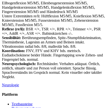
Ellbogenflexion M5/M5, Ellenbeugenextension M5/M5,
Handgelenksextension M5/M5, Handgelenksflexion M5/M5,
Fingerextension M5/M5 und Händedruck M5/M5
Untere Extremitäten re/li: Hüftflexion M5/M5, Knieflexion M5/M5,
Knieextension M5/M5, Fussextension M5/M5, Zehenextension
M5/M5, Fussflexion M5/5.
Reflexe (re/li):
BSR +/+, TSR +/+, RPR +/+, Trömner +/+, PSR
+/+, AddR +/+, ASR +/+. Babinskizeichen -/-.
Sensibilität:
Berührungsempfinden, Spitz-/Stumpfdiskrimination,
Thermästhesie, Lagesinn an Armen und Beinen intakt.
Vibrationssinn radial bds. 8/8, malleolär bds. 8/8.
Koordination:
FNV, FFV und KHV bds. metrisch.
Eudiadochokinese beider Hände. Fingertapping sowie Zehen- und
Fingerspiel bds. normal.
Neuropsychologisch:
Rechtshänder. Verhalten adäquat. Örtlich,
zeitlich, situativ und zur Person voll orientiert. Sprache flüssig.
Sprachverständis im Gespräch normal. Kein visueller oder taktiler
Neglekt.
Neurologie
Plattform
Textbausteine