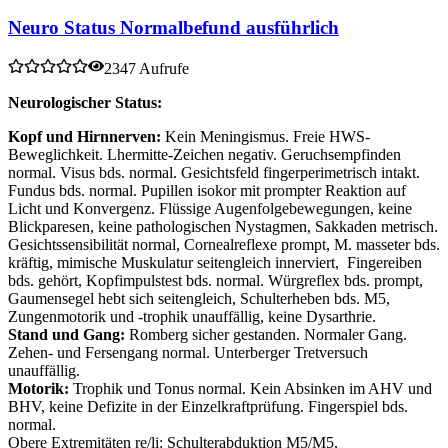
Neuro Status Normalbefund ausführlich
2347 Aufrufe
Neurologischer Status:
Kopf und Hirnnerven:
Kein Meningismus. Freie HWS-
Beweglichkeit. Lhermitte-Zeichen negativ. Geruchsempfinden
normal. Visus bds. normal. Gesichtsfeld fingerperimetrisch intakt.
Fundus bds. normal. Pupillen isokor mit prompter Reaktion auf
Licht und Konvergenz. Flüssige Augenfolgebewegungen, keine
Blickparesen, keine pathologischen Nystagmen, Sakkaden metrisch.
Gesichtssensibilität normal, Cornealreflexe prompt, M. masseter bds.
kräftig, mimische Muskulatur seitengleich innerviert, Fingereiben
bds. gehört, Kopfimpulstest bds. normal. Würgreflex bds. prompt,
Gaumensegel hebt sich seitengleich, Schulterheben bds. M5,
Zungenmotorik und -trophik unauffällig, keine Dysarthrie.
Stand und Gang:
Romberg sicher gestanden. Normaler Gang.
Zehen- und Fersengang normal. Unterberger Tretversuch
unauffällig.
Motorik:
Trophik und Tonus normal. Kein Absinken im AHV und
BHV, keine Defizite in der Einzelkraftprüfung. Fingerspiel bds.
normal.
Obere Extremitäten re/li: Schulterabduktion M5/M5,