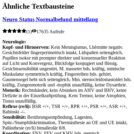
Ähnliche Textbausteine
Neuro Status Normalbefund mittellang
(
1
)
17635 Aufrufe
Neurologie:
Kopf- und Hirnnerven:
Kein Meningismus, Lhèrmitte negativ.
Gesichtsfelder fingerperimetrisch intakt, Lidspalten seitengleich,
Pupillen isokor mit prompter direkter und konsensueller Reaktion
auf Licht und Konvergenz, Blickfolge konjugiert und flüssig.
Gesichtssensibilität ungestört, M. masseter bds. kräftig, mimische
Muskulatur symmetrisch kräftig, Fingerreiben bds. gehört,
Gaumensegel hebt sich seitengleich, Mm. sternocleidomastoidei bds.
kräftig, Zungenmotorik und -trophik unauffällig, keine Dysarthrie.
Motorik:
Rechtshänder, kein Absinken im AHV und BHV, keine
Defizite in der Einzelkraftprüfung. Kein Tremor, keine Atrophien,
Tonus unauffällig.
Reflexe (re/li):
BSR +/+, TSR +/+, RPR +/+, PSR +/+, ASR +/+,
Babinski -/-.
Sensibilität:
Berührungsempfindung, Lagesinn,
Spitz-/Stumpfdiskrimination, Thermästhesie an OE und UE intakt,
Pallästhesie (re/li) bimalleolär 8/8.
Koordination:
FNV, FFV und KHV bds. metrisch.