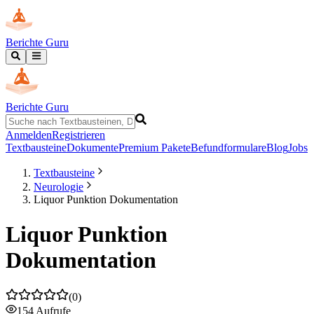
Berichte Guru
Berichte Guru
Anmelden
Registrieren
Textbausteine
Dokumente
Premium Pakete
Befundformulare
Blog
Jobs
Textbausteine
Neurologie
Liquor Punktion Dokumentation
Liquor Punktion
Dokumentation
(
0
)
154
Aufrufe