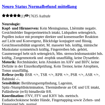
Neuro Status Normalbefund mittellang
(
1
)
17635 Aufrufe
Neurologie:
Kopf- und Hirnnerven:
Kein Meningismus, Lhèrmitte negativ.
Gesichtsfelder fingerperimetrisch intakt, Lidspalten seitengleich,
Pupillen isokor mit prompter direkter und konsensueller Reaktion
auf Licht und Konvergenz, Blickfolge konjugiert und flüssig.
Gesichtssensibilität ungestört, M. masseter bds. kräftig, mimische
Muskulatur symmetrisch kräftig, Fingerreiben bds. gehört,
Gaumensegel hebt sich seitengleich, Mm. sternocleidomastoidei bds.
kräftig, Zungenmotorik und -trophik unauffällig, keine Dysarthrie.
Motorik:
Rechtshänder, kein Absinken im AHV und BHV, keine
Defizite in der Einzelkraftprüfung. Kein Tremor, keine Atrophien,
Tonus unauffällig.
Reflexe (re/li):
BSR +/+, TSR +/+, RPR +/+, PSR +/+, ASR +/+,
Babinski -/-.
Sensibilität:
Berührungsempfindung, Lagesinn,
Spitz-/Stumpfdiskrimination, Thermästhesie an OE und UE intakt,
Pallästhesie (re/li) bimalleolär 8/8.
Koordination:
FNV, FFV und KHV bds. metrisch.
Eudiadochokinese beider Hände, Fingertapping sowie Zehen- und
Fingerspiel bds. normal.