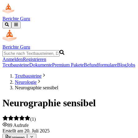
Berichte Guru
Berichte Guru
Anmelden
Registrieren
Textbausteine
Dokumente
Premium Pakete
Befundformulare
Blog
Jobs
Textbausteine
Neurologie
Neurographie sensibel
Neurographie sensibel
(
1
)
89
Aufrufe
Erstellt
am 20. Juli 2025
Kopieren