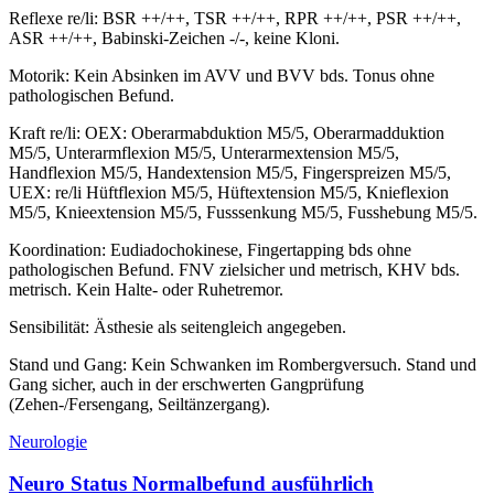
Reflexe re/li: BSR ++/++, TSR ++/++, RPR ++/++, PSR ++/++,
ASR ++/++, Babinski-Zeichen -/-, keine Kloni.
Motorik: Kein Absinken im AVV und BVV bds. Tonus ohne
pathologischen Befund.
Kraft re/li: OEX: Oberarmabduktion M5/5, Oberarmadduktion
M5/5, Unterarmflexion M5/5, Unterarmextension M5/5,
Handflexion M5/5, Handextension M5/5, Fingerspreizen M5/5,
UEX: re/li Hüftflexion M5/5, Hüftextension M5/5, Knieflexion
M5/5, Knieextension M5/5, Fusssenkung M5/5, Fusshebung M5/5.
Koordination: Eudiadochokinese, Fingertapping bds ohne
pathologischen Befund. FNV zielsicher und metrisch, KHV bds.
metrisch. Kein Halte- oder Ruhetremor.
Sensibilität: Ästhesie als seitengleich angegeben.
Stand und Gang: Kein Schwanken im Rombergversuch. Stand und
Gang sicher, auch in der erschwerten Gangprüfung
(Zehen-/Fersengang, Seiltänzergang).
Neurologie
Neuro Status Normalbefund ausführlich