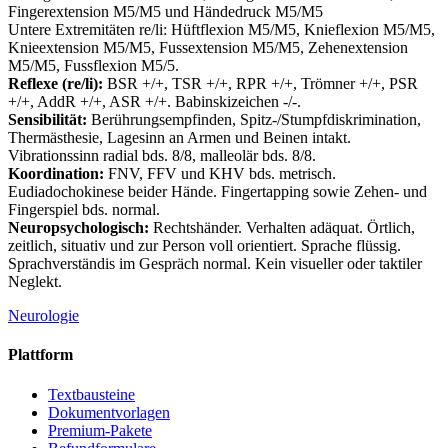
Fingerextension M5/M5 und Händedruck M5/M5
Untere Extremitäten re/li: Hüftflexion M5/M5, Knieflexion M5/M5,
Knieextension M5/M5, Fussextension M5/M5, Zehenextension
M5/M5, Fussflexion M5/5.
Reflexe (re/li):
BSR +/+, TSR +/+, RPR +/+, Trömner +/+, PSR
+/+, AddR +/+, ASR +/+. Babinskizeichen -/-.
Sensibilität:
Berührungsempfinden, Spitz-/Stumpfdiskrimination,
Thermästhesie, Lagesinn an Armen und Beinen intakt.
Vibrationssinn radial bds. 8/8, malleolär bds. 8/8.
Koordination:
FNV, FFV und KHV bds. metrisch.
Eudiadochokinese beider Hände. Fingertapping sowie Zehen- und
Fingerspiel bds. normal.
Neuropsychologisch:
Rechtshänder. Verhalten adäquat. Örtlich,
zeitlich, situativ und zur Person voll orientiert. Sprache flüssig.
Sprachverständis im Gespräch normal. Kein visueller oder taktiler
Neglekt.
Neurologie
Plattform
Textbausteine
Dokumentvorlagen
Premium-Pakete