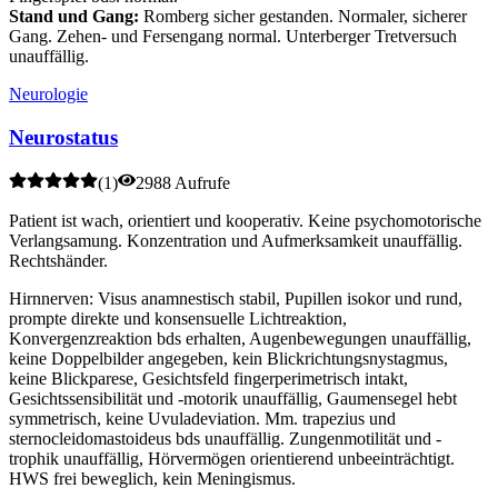
Stand und Gang:
Romberg sicher gestanden. Normaler, sicherer
Gang. Zehen- und Fersengang normal. Unterberger Tretversuch
unauffällig.
Neurologie
Neurostatus
(
1
)
2988 Aufrufe
Patient ist wach, orientiert und kooperativ. Keine psychomotorische
Verlangsamung. Konzentration und Aufmerksamkeit unauffällig.
Rechtshänder.
Hirnnerven: Visus anamnestisch stabil, Pupillen isokor und rund,
prompte direkte und konsensuelle Lichtreaktion,
Konvergenzreaktion bds erhalten, Augenbewegungen unauffällig,
keine Doppelbilder angegeben, kein Blickrichtungsnystagmus,
keine Blickparese, Gesichtsfeld fingerperimetrisch intakt,
Gesichtssensibilität und -motorik unauffällig, Gaumensegel hebt
symmetrisch, keine Uvuladeviation. Mm. trapezius und
sternocleidomastoideus bds unauffällig. Zungenmotilität und -
trophik unauffällig, Hörvermögen orientierend unbeeinträchtigt.
HWS frei beweglich, kein Meningismus.