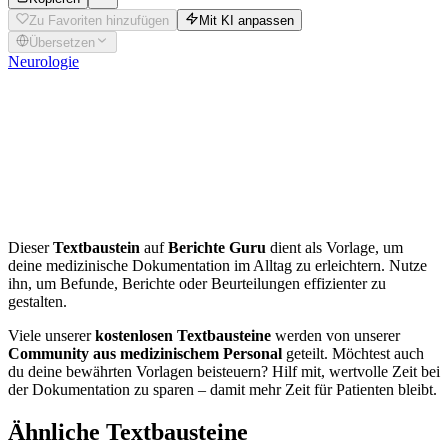
Zu Favoriten hinzufügen
Mit KI anpassen
Übersetzen
Neurologie
Interaktiver
Neurostatus
Möchtest du diesen Befund individuell für deinen Patienten
anpassen? Nutze unseren Generator für
Neurologie
.
Dieser
Textbaustein
auf
Berichte Guru
dient als Vorlage, um
deine medizinische Dokumentation im Alltag zu erleichtern. Nutze
ihn, um Befunde, Berichte oder Beurteilungen effizienter zu
gestalten.
Viele unserer
kostenlosen Textbausteine
werden von unserer
Community aus medizinischem Personal
geteilt. Möchtest auch
du deine bewährten Vorlagen beisteuern? Hilf mit, wertvolle Zeit bei
der Dokumentation zu sparen – damit mehr Zeit für Patienten bleibt.
Ähnliche Textbausteine