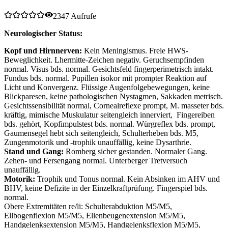
2347 Aufrufe
Neurologischer Status:
Kopf und Hirnnerven:
Kein Meningismus. Freie HWS-
Beweglichkeit. Lhermitte-Zeichen negativ. Geruchsempfinden
normal. Visus bds. normal. Gesichtsfeld fingerperimetrisch intakt.
Fundus bds. normal. Pupillen isokor mit prompter Reaktion auf
Licht und Konvergenz. Flüssige Augenfolgebewegungen, keine
Blickparesen, keine pathologischen Nystagmen, Sakkaden metrisch.
Gesichtssensibilität normal, Cornealreflexe prompt, M. masseter bds.
kräftig, mimische Muskulatur seitengleich innerviert, Fingereiben
bds. gehört, Kopfimpulstest bds. normal. Würgreflex bds. prompt,
Gaumensegel hebt sich seitengleich, Schulterheben bds. M5,
Zungenmotorik und -trophik unauffällig, keine Dysarthrie.
Stand und Gang:
Romberg sicher gestanden. Normaler Gang.
Zehen- und Fersengang normal. Unterberger Tretversuch
unauffällig.
Motorik:
Trophik und Tonus normal. Kein Absinken im AHV und
BHV, keine Defizite in der Einzelkraftprüfung. Fingerspiel bds.
normal.
Obere Extremitäten re/li: Schulterabduktion M5/M5,
Ellbogenflexion M5/M5, Ellenbeugenextension M5/M5,
Handgelenksextension M5/M5, Handgelenksflexion M5/M5,