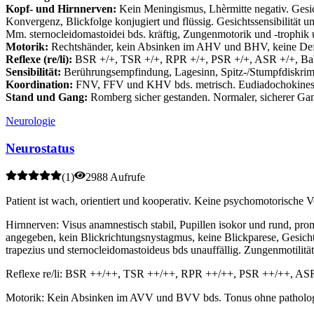
Kopf- und Hirnnerven:
Kein Meningismus, Lhèrmitte negativ. Gesicht
Konvergenz, Blickfolge konjugiert und flüssig. Gesichtssensibilität u
Mm. sternocleidomastoidei bds. kräftig, Zungenmotorik und -trophik u
Motorik:
Rechtshänder, kein Absinken im AHV und BHV, keine Defizi
Reflexe (re/li):
BSR +/+, TSR +/+, RPR +/+, PSR +/+, ASR +/+, Babi
Sensibilität:
Berührungsempfindung, Lagesinn, Spitz-/Stumpfdiskrimina
Koordination:
FNV, FFV und KHV bds. metrisch. Eudiadochokinese b
Stand und Gang:
Romberg sicher gestanden. Normaler, sicherer Gan
Neurologie
Neurostatus
(
1
)
2988 Aufrufe
Patient ist wach, orientiert und kooperativ. Keine psychomotorische
Hirnnerven: Visus anamnestisch stabil, Pupillen isokor und rund, pr
angegeben, kein Blickrichtungsnystagmus, keine Blickparese, Gesichts
trapezius und sternocleidomastoideus bds unauffällig. Zungenmotilit
Reflexe re/li: BSR ++/++, TSR ++/++, RPR ++/++, PSR ++/++, ASR +
Motorik: Kein Absinken im AVV und BVV bds. Tonus ohne patholo