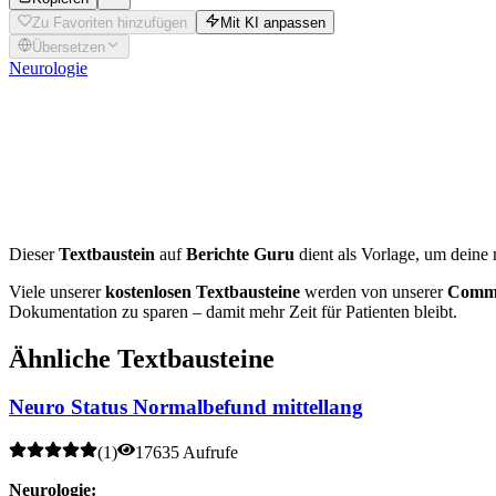
Zu Favoriten hinzufügen
Mit KI anpassen
Übersetzen
Neurologie
Interaktiver
Neurostatus
Möchtest du diesen Befund individuell für deinen Patienten anpass
Dieser
Textbaustein
auf
Berichte Guru
dient als Vorlage, um deine 
Viele unserer
kostenlosen Textbausteine
werden von unserer
Commu
Dokumentation zu sparen – damit mehr Zeit für Patienten bleibt.
Ähnliche Textbausteine
Neuro Status Normalbefund mittellang
(
1
)
17635 Aufrufe
Neurologie: