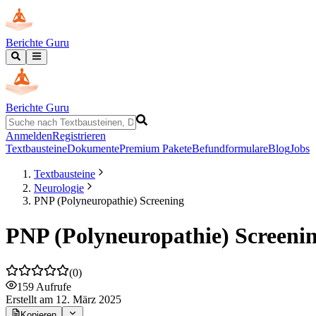
Berichte Guru
Berichte Guru
Anmelden
Registrieren
Textbausteine
Dokumente
Premium Pakete
Befundformulare
Blog
Jobs
Textbausteine
Neurologie
PNP (Polyneuropathie) Screening
PNP (Polyneuropathie) Screeni
(
0
)
159
Aufrufe
Erstellt
am 12. März 2025
Kopieren