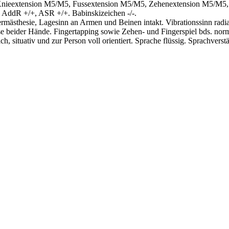
, Knieextension M5/M5, Fussextension M5/M5, Zehenextension M5/M5,
AddR +/+, ASR +/+. Babinskizeichen -/-.
ästhesie, Lagesinn an Armen und Beinen intakt. Vibrationssinn radial 
eider Hände. Fingertapping sowie Zehen- und Fingerspiel bds. norm
ch, situativ und zur Person voll orientiert. Sprache flüssig. Sprachvers