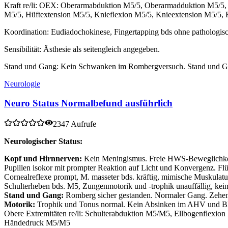
Kraft re/li: OEX: Oberarmabduktion M5/5, Oberarmadduktion M5/5, 
M5/5, Hüftextension M5/5, Knieflexion M5/5, Knieextension M5/5,
Koordination: Eudiadochokinese, Fingertapping bds ohne pathologis
Sensibilität: Ästhesie als seitengleich angegeben.
Stand und Gang: Kein Schwanken im Rombergversuch. Stand und Gang
Neurologie
Neuro Status Normalbefund ausführlich
2347 Aufrufe
Neurologischer Status:
Kopf und Hirnnerven:
Kein Meningismus. Freie HWS-Beweglichkeit. 
Pupillen isokor mit prompter Reaktion auf Licht und Konvergenz. Fl
Cornealreflexe prompt, M. masseter bds. kräftig, mimische Muskulatur
Schulterheben bds. M5, Zungenmotorik und -trophik unauffällig, kein
Stand und Gang:
Romberg sicher gestanden. Normaler Gang. Zehen-
Motorik:
Trophik und Tonus normal. Kein Absinken im AHV und BHV, 
Obere Extremitäten re/li: Schulterabduktion M5/M5, Ellbogenfle
Händedruck M5/M5