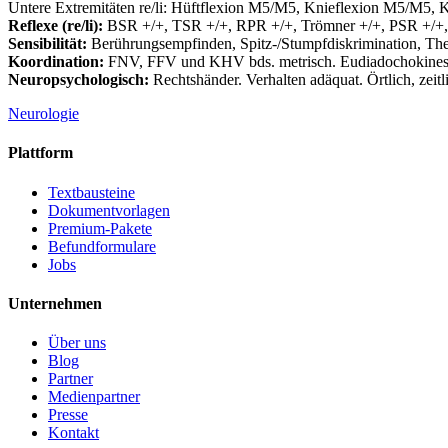
Untere Extremitäten re/li: Hüftflexion M5/M5, Knieflexion M5/M5
Reflexe (re/li):
BSR +/+, TSR +/+, RPR +/+, Trömner +/+, PSR +/+, 
Sensibilität:
Berührungsempfinden, Spitz-/Stumpfdiskrimination, Therm
Koordination:
FNV, FFV und KHV bds. metrisch. Eudiadochokinese b
Neuropsychologisch:
Rechtshänder. Verhalten adäquat. Örtlich, zeitli
Neurologie
Plattform
Textbausteine
Dokumentvorlagen
Premium-Pakete
Befundformulare
Jobs
Unternehmen
Über uns
Blog
Partner
Medienpartner
Presse
Kontakt