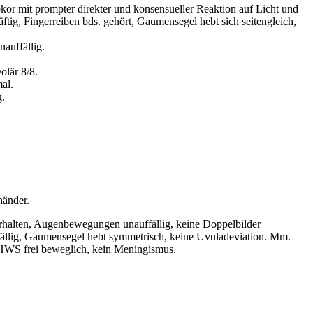
sokor mit prompter direkter und konsensueller Reaktion auf Licht und
ftig, Fingerreiben bds. gehört, Gaumensegel hebt sich seitengleich,
auffällig.
olär 8/8.
al.
g.
händer.
 erhalten, Augenbewegungen unauffällig, keine Doppelbilder
uffällig, Gaumensegel hebt symmetrisch, keine Uvuladeviation. Mm.
. HWS frei beweglich, kein Meningismus.