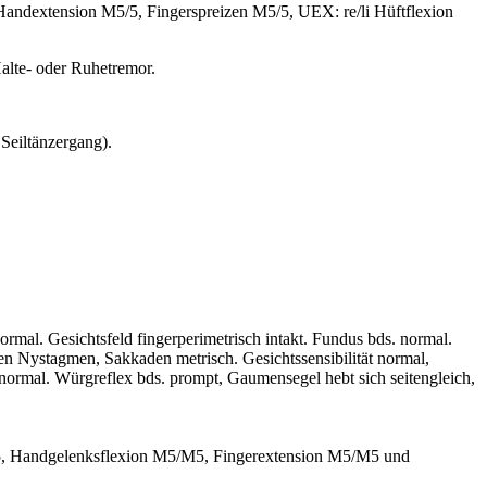
andextension M5/5, Fingerspreizen M5/5, UEX: re/li Hüftflexion
alte- oder Ruhetremor.
Seiltänzergang).
al. Gesichtsfeld fingerperimetrisch intakt. Fundus bds. normal.
n Nystagmen, Sakkaden metrisch. Gesichtssensibilität normal,
 normal. Würgreflex bds. prompt, Gaumensegel hebt sich seitengleich,
5, Handgelenksflexion M5/M5, Fingerextension M5/M5 und