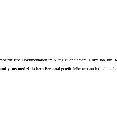
en? Nutze unseren Generator für
Neurologie
.
medizinische Dokumentation im Alltag zu erleichtern. Nutze ihn, um Bef
nity aus medizinischem Personal
geteilt. Möchtest auch du deine be