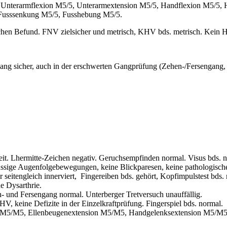
Unterarmflexion M5/5, Unterarmextension M5/5, Handflexion M5/5, H
 Fusssenkung M5/5, Fusshebung M5/5.
chen Befund. FNV zielsicher und metrisch, KHV bds. metrisch. Kein H
 sicher, auch in der erschwerten Gangprüfung (Zehen-/Fersengang, 
Lhermitte-Zeichen negativ. Geruchsempfinden normal. Visus bds. norm
üssige Augenfolgebewegungen, keine Blickparesen, keine pathologische
 seitengleich innerviert, Fingereiben bds. gehört, Kopfimpulstest bds.
e Dysarthrie.
 und Fersengang normal. Unterberger Tretversuch unauffällig.
keine Defizite in der Einzelkraftprüfung. Fingerspiel bds. normal.
xion M5/M5, Ellenbeugenextension M5/M5, Handgelenksextension M5/M