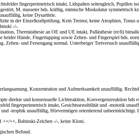
sfelder fingerperimetrisch intakt, Lidspalten seitengleich, Pupillen i
ngestört, M. masseter bds. kräftig, mimische Muskulatur symmetrisch krä
nauffällig, keine Dysarthrie.
te in der Einzelkraftprüfung. Kein Tremor, keine Atrophien, Tonus un
nski -/-.
tion, Thermästhesie an OE und UE intakt, Pallästhesie (re/li) bimalle
eider Hände, Fingertapping sowie Zehen- und Fingerspiel bds. norm
g. Zehen- und Fersengang normal. Unterberger Tretversuch unauffälli
 Verlangsamung. Konzentration und Aufmerksamkeit unauffällig. Rechts
ompte direkte und konsensuelle Lichtreaktion, Konvergenzreaktion bds
feld fingerperimetrisch intakt, Gesichtssensibilität und -motorik una
ät und -trophik unauffällig, Hörvermögen orientierend unbeeinträchtigt
+/++, Babinski-Zeichen -/-, keine Kloni.
gischen Befund.