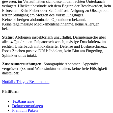
gewesen, im Verlauf hätten sich diese in den rechten Unterbauch
verlagert. Übelkeit bestünde seit dem Beginn der Beschwerden, kein
Erbrechen. Kein Fieber oder Schüttelfrost. Neigung zu Obstipation,
letzter Stuhlgang am Morgen des Vorstellungstages.
Keine bisherigen abdominalen Operationen bekannt.
Keine regelmässige Medikamenteneinnahme, keine Allergien
bekannt.
Status:
Abdomen inspektorisch unauffällig, Darmgeräusche über
allen 4 Quadranten. Palpatorisch weich, mässige Druckdolenz im
rechten Unterbauch mit lokalisierter Defense und Loslassschmerz.
Psoas Zeichen positiv. DRU: Indolent, kein Blut am Fingerling,
Sphinktertonus intakt.
Zusatzuntersuchungen:
Sonographie Abdomen: Appendix
vergrössert (xx mm) Wandstruktur erhalten, keine freie Flüssigkeit
darstellbar.
Notfall / Triage / Reanimation
Plattform
Textbausteine
Dokumentvorlagen
Premium-Pakete