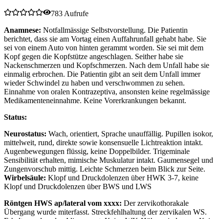
783 Aufrufe
Anamnese:
Notfallmässige Selbstvorstellung. Die Patientin
berichtet, dass sie am Vortag einen Auffahrunfall gehabt habe. Sie
sei von einem Auto von hinten gerammt worden. Sie sei mit dem
Kopf gegen die Kopfstütze angeschlagen. Seither habe sie
Nackenschmerzen und Kopfschmerzen. Nach dem Unfall habe sie
einmalig erbrochen. Die Patientin gibt an seit dem Unfall immer
wieder Schwindel zu haben und verschwommen zu sehen.
Einnahme von oralen Kontrazeptiva, ansonsten keine regelmässige
Medikamenteneinnahme. Keine Vorerkrankungen bekannt.
Status:
Neurostatus:
Wach, orientiert, Sprache unauffällig. Pupillen isokor,
mittelweit, rund, direkte sowie konsensuelle Lichtreaktion intakt.
Augenbewegungen flüssig, keine Doppelbilder. Trigeminale
Sensibilität erhalten, mimische Muskulatur intakt. Gaumensegel und
Zungenvorschub mittig. Leichte Schmerzen beim Blick zur Seite.
Wirbelsäule:
Klopf und Druckdolenzen über HWK 3-7, keine
Klopf und Druckdolenzen über BWS und LWS
Röntgen HWS ap/lateral vom xxxx:
Der zervikothorakale
Übergang wurde miterfasst. Streckfehlhaltung der zervikalen WS.