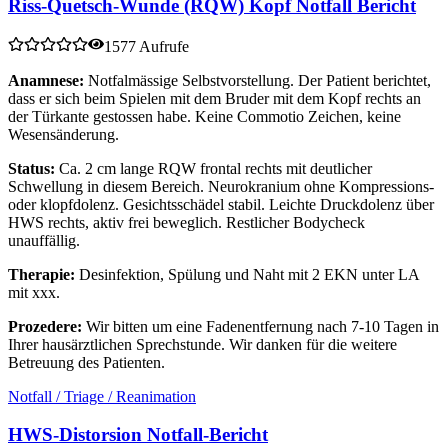
Riss-Quetsch-Wunde (RQW) Kopf Notfall Bericht
1577 Aufrufe
Anamnese:
Notfalmässige Selbstvorstellung. Der Patient berichtet,
dass er sich beim Spielen mit dem Bruder mit dem Kopf rechts an
der Türkante gestossen habe. Keine Commotio Zeichen, keine
Wesensänderung.
Status:
Ca. 2 cm lange RQW frontal rechts mit deutlicher
Schwellung in diesem Bereich. Neurokranium ohne Kompressions-
oder klopfdolenz. Gesichtsschädel stabil. Leichte Druckdolenz über
HWS rechts, aktiv frei beweglich. Restlicher Bodycheck
unauffällig.
Therapie:
Desinfektion, Spülung und Naht mit 2 EKN unter LA
mit xxx.
Prozedere:
Wir bitten um eine Fadenentfernung nach 7-10 Tagen in
Ihrer hausärztlichen Sprechstunde. Wir danken für die weitere
Betreuung des Patienten.
Notfall / Triage / Reanimation
HWS-Distorsion Notfall-Bericht