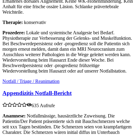
Erhaltenes dorsales Alignement. Keine WK-Höhenminderung. Kein
Anhalt für eine frische ossäre Läsion. Schlanke prävertebrale
Weichteile.
Therapie:
konservativ
Prozedere:
Lokale und systemische Analgesie bei Bedarf.
Physiotherapie zur Verbesserung der Gelenks- und Muskelfunktion.
Bei Beschwerdepersistenz oder -progredienz soll die Patientin sich
morgen erneut melden, damit dann ein MRI Neurocranium zum
Ausschluss weiterer Pathologien in die Wege geleitet werden kann.
Wiedervorstellung beim Hausarzt Ende dieser Woche. Bei
Beschwerdpersistenz oder -progredienz frühzeitige
Wiedervorstellung beim Hausarzt oder auf unserer Notfallstation.
Notfall / Triage / Reanimation
Appendizitis Notfall-Bericht
635 Aufrufe
Anamnese:
Notfallmässige, hausärztliche Zuweisung. Die
Patientin/Der Patient präsentierte sich mit Bauchschmerzen welche
seit xxx Tagen bestünden. Die Schmerzen seien von krampfartigem
Charakter. Die Schmerzen wären initial diffus im Unterbauch