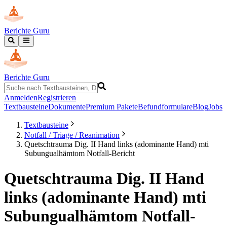
Berichte Guru
Berichte Guru
Anmelden
Registrieren
Textbausteine
Dokumente
Premium Pakete
Befundformulare
Blog
Jobs
Textbausteine
Notfall / Triage / Reanimation
Quetschtrauma Dig. II Hand links (adominante Hand) mti
Subungualhämtom Notfall-Bericht
Quetschtrauma Dig. II Hand
links (adominante Hand) mti
Subungualhämtom Notfall-