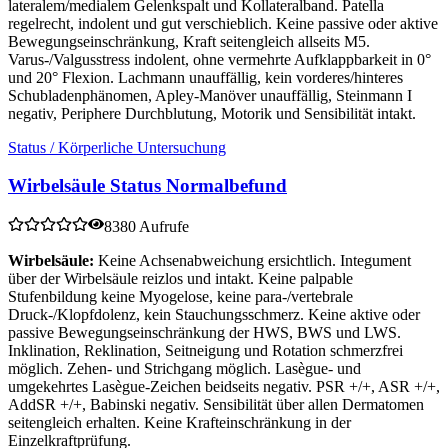
lateralem/medialem Gelenkspalt und Kollateralband. Patella
regelrecht, indolent und gut verschieblich. Keine passive oder aktive
Bewegungseinschränkung, Kraft seitengleich allseits M5.
Varus-/Valgusstress indolent, ohne vermehrte Aufklappbarkeit in 0°
und 20° Flexion. Lachmann unauffällig, kein vorderes/hinteres
Schubladenphänomen, Apley-Manöver unauffällig, Steinmann I
negativ, Periphere Durchblutung, Motorik und Sensibilität intakt.
Status / Körperliche Untersuchung
Wirbelsäule Status Normalbefund
8380 Aufrufe
Wirbelsäule:
Keine Achsenabweichung ersichtlich. Integument
über der Wirbelsäule reizlos und intakt. Keine palpable
Stufenbildung keine Myogelose, keine para-/vertebrale
Druck-/Klopfdolenz, kein Stauchungsschmerz. Keine aktive oder
passive Bewegungseinschränkung der HWS, BWS und LWS.
Inklination, Reklination, Seitneigung und Rotation schmerzfrei
möglich. Zehen- und Strichgang möglich. Lasègue- und
umgekehrtes Lasègue-Zeichen beidseits negativ. PSR +/+, ASR +/+,
AddSR +/+, Babinski negativ. Sensibilität über allen Dermatomen
seitengleich erhalten. Keine Krafteinschränkung in der
Einzelkraftprüfung.