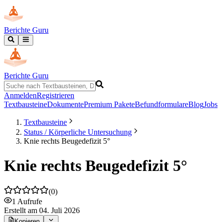
Berichte Guru
Berichte Guru
Anmelden
Registrieren
Textbausteine
Dokumente
Premium Pakete
Befundformulare
Blog
Jobs
Textbausteine
Status / Körperliche Untersuchung
Knie rechts Beugedefizit 5°
Knie rechts Beugedefizit 5°
(
0
)
1
Aufrufe
Erstellt
am 04. Juli 2026
Kopieren