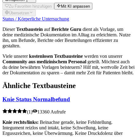
Zu Favoriten hinzufügen
Mit KI anpassen
Übersetzen
Status / Körperliche Untersuchung
Dieser
Textbaustein
auf
Berichte Guru
dient als Vorlage, um
deine medizinische Dokumentation im Alltag zu erleichtern. Nutze
ihn, um Befunde, Berichte oder Beurteilungen effizienter zu
gestalten.
Viele unserer
kostenlosen Textbausteine
werden von unserer
Community aus medizinischem Personal
geteilt. Möchtest auch
du deine bewährten Vorlagen beisteuern? Hilf mit, wertvolle Zeit bei
der Dokumentation zu sparen – damit mehr Zeit für Patienten bleibt.
Ähnliche Textbausteine
Knie Status Normalbefund
(
1
)
13360 Aufrufe
Knie rechts/links:
Beinachse gerade, keine Fehlstellung.
Integument reizlos und intakt, keine Schwellung, keine
Ergusszeichen, keine Überwärmung. Keine Druckdolenz über