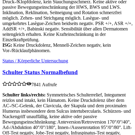
Druck-/Klopfdolenz, kein Stauchungsschmerz. Keine aktive oder
passive Bewegungseinschränkung der HWS, BWS und LWS.
Inklination, Reklination, Seitneigung und Rotation schmerzfrei
möglich. Zehen- und Strichgang möglich. Lasègue- und
umgekehrtes Lasègue-Zeichen beidseits negativ. PSR +/+, ASR +/+,
AddSR +/+, Babinski negativ. Sensibilität über allen Dermatomen
seitengleich erhalten. Keine Krafteinschränkung in der
Einzelkraftprüfung.
ISG:
Keine Druckdolenz, Mennell-Zeichen negativ, kein
Vor-/Rücklaufphänomen.
Status / Körperliche Untersuchung
Schulter Status Normalbefund
7841 Aufrufe
Schulter links/rechts:
Symmetrisches Schulterrelief, Integument
reizlos und intakt, kein Hämatom. Keine Druckdolenz über dem
AC-/SC-Gelenk, der Clavicula, der Skapula und dem proximalen
Humerus insbesondere dem Sulcus intertubercularis. Schürzen- und
Nackengriff unauffällig, keine aktive oder passive
Bewegungseinschhränkung: Anteversion/Retroversion 170°/0°/40°,
Ad-/Abduktion 40°/0°/180°, Innen-/Aussenrotation 95°/0°/80°. Lift-
Off-Test negativ, Jobe-Test negativ, Infraspinatus-Test negativ,