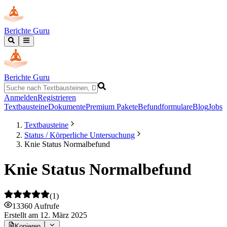
Berichte Guru
Berichte Guru
Anmelden
Registrieren
Textbausteine
Dokumente
Premium Pakete
Befundformulare
Blog
Jobs
Textbausteine
Status / Körperliche Untersuchung
Knie Status Normalbefund
Knie Status Normalbefund
(
1
)
13360
Aufrufe
Erstellt
am 12. März 2025
Kopieren