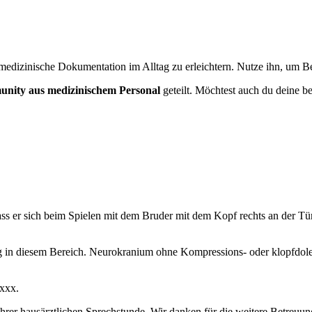
medizinische Dokumentation im Alltag zu erleichtern. Nutze ihn, um Bef
nity aus medizinischem Personal
geteilt. Möchtest auch du deine be
 dass er sich beim Spielen mit dem Bruder mit dem Kopf rechts an der 
g in diesem Bereich. Neurokranium ohne Kompressions- oder klopfdole
xxx.
rer hausärztlichen Sprechstunde. Wir danken für die weitere Betreuung