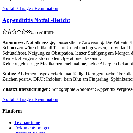
Notfall / Triage / Reanimation
Appendizitis Notfall-Bericht
635 Aufrufe
Anamnese:
Notfallmässige, hausärztliche Zuweisung. Die Patientin/
Schmerzen wären initial diffus im Unterbauch gewesen, im Verlauf hä
Schüttelfrost. Neigung zu Obstipation, letzter Stuhlgang am Morgen d
Keine bisherigen abdominalen Operationen bekannt.
Keine regelmässige Medikamenteneinnahme, keine Allergien bekannt
Status:
Abdomen inspektorisch unauffällig, Darmgeräusche über allen
Zeichen positiv. DRU: Indolent, kein Blut am Fingerling, Sphinkterton
Zusatzuntersuchungen:
Sonographie Abdomen: Appendix vergrössert 
Notfall / Triage / Reanimation
Plattform
Textbausteine
Dokumentvorlagen