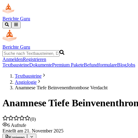
Berichte Guru
Berichte Guru
Anmelden
Registrieren
Textbausteine
Dokumente
Premium Pakete
Befundformulare
Blog
Jobs
Textbausteine
Angiologie
Anamnese Tiefe Beinvenenthrombose Verdacht
Anamnese Tiefe Beinvenenthro
(
0
)
6
Aufrufe
Erstellt
am 21. November 2025
Kopieren