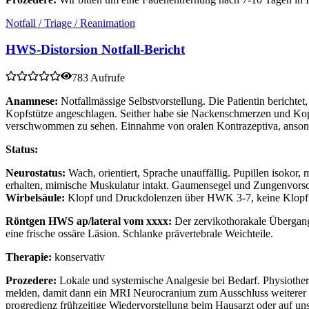
Notfall / Triage / Reanimation
HWS-Distorsion Notfall-Bericht
783 Aufrufe
Anamnese:
Notfallmässige Selbstvorstellung. Die Patientin berichte
Kopfstütze angeschlagen. Seither habe sie Nackenschmerzen und Kop
verschwommen zu sehen. Einnahme von oralen Kontrazeptiva, anson
Status:
Neurostatus:
Wach, orientiert, Sprache unauffällig. Pupillen isokor,
erhalten, mimische Muskulatur intakt. Gaumensegel und Zungenvorsch
Wirbelsäule:
Klopf und Druckdolenzen über HWK 3-7, keine Klop
Röntgen HWS ap/lateral vom xxxx:
Der zervikothorakale Übergang
eine frische ossäre Läsion. Schlanke prävertebrale Weichteile.
Therapie:
konservativ
Prozedere:
Lokale und systemische Analgesie bei Bedarf. Physiother
melden, damit dann ein MRI Neurocranium zum Ausschluss weiterer P
progredienz frühzeitige Wiedervorstellung beim Hausarzt oder auf unse