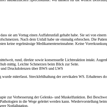
t, dass sie am Vortag einen Auffahrunfall gehabt habe. Sie sei von ei
fschmerzen. Nach dem Unfall habe sie einmalig erbrochen. Die Patien
sten keine regelmässige Medikamenteneinnahme. Keine Vorerkrankun
 mittelweit, rund, direkte sowie konsensuelle Lichtreaktion intakt. Auge
ub mittig. Leichte Schmerzen beim Blick zur Seite.
f und Druckdolenzen über BWS und LWS
 wurde miterfasst. Streckfehlhaltung der zervikalen WS. Erhaltenes
apie zur Verbesserung der Gelenks- und Muskelfunktion. Bei Beschwerde
athologien in die Wege geleitet werden kann. Wiedervorstellung beim
rer Notfallstation.