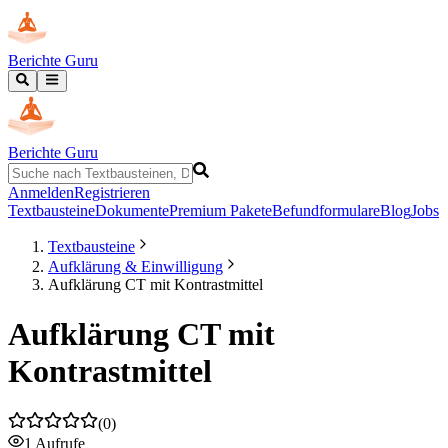
Berichte Guru
Berichte Guru
Anmelden
Registrieren
Textbausteine
Dokumente
Premium Pakete
Befundformulare
Blog
Jobs
Textbausteine
Aufklärung & Einwilligung
Aufklärung CT mit Kontrastmittel
Aufklärung CT mit
Kontrastmittel
(
0
)
1
Aufrufe