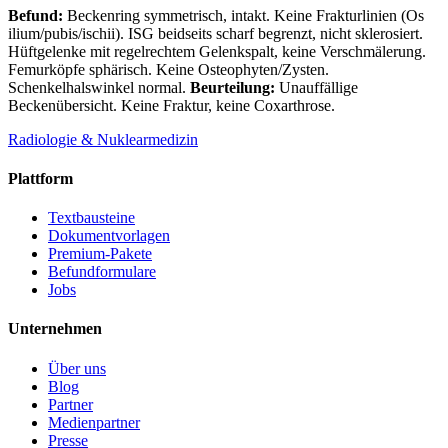
Befund:
Beckenring symmetrisch, intakt. Keine Frakturlinien (Os
ilium/pubis/ischii). ISG beidseits scharf begrenzt, nicht sklerosiert.
Hüftgelenke mit regelrechtem Gelenkspalt, keine Verschmälerung.
Femurköpfe sphärisch. Keine Osteophyten/Zysten.
Schenkelhalswinkel normal.
Beurteilung:
Unauffällige
Beckenübersicht. Keine Fraktur, keine Coxarthrose.
Radiologie & Nuklearmedizin
Plattform
Textbausteine
Dokumentvorlagen
Premium-Pakete
Befundformulare
Jobs
Unternehmen
Über uns
Blog
Partner
Medienpartner
Presse