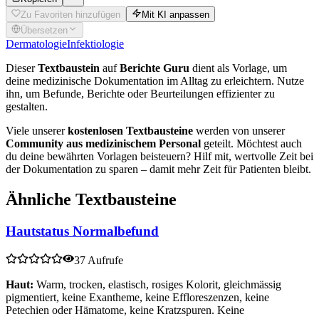
Zu Favoriten hinzufügen
Mit KI anpassen
Übersetzen
Dermatologie
Infektiologie
Dieser
Textbaustein
auf
Berichte Guru
dient als Vorlage, um
deine medizinische Dokumentation im Alltag zu erleichtern. Nutze
ihn, um Befunde, Berichte oder Beurteilungen effizienter zu
gestalten.
Viele unserer
kostenlosen Textbausteine
werden von unserer
Community aus medizinischem Personal
geteilt. Möchtest auch
du deine bewährten Vorlagen beisteuern? Hilf mit, wertvolle Zeit bei
der Dokumentation zu sparen – damit mehr Zeit für Patienten bleibt.
Ähnliche Textbausteine
Hautstatus Normalbefund
37 Aufrufe
Haut:
Warm, trocken, elastisch, rosiges Kolorit, gleichmässig
pigmentiert, keine Exantheme, keine Effloreszenzen, keine
Petechien oder Hämatome, keine Kratzspuren. Keine