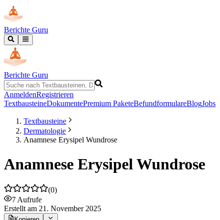
Berichte Guru
Berichte Guru
Anmelden
Registrieren
Textbausteine
Dokumente
Premium Pakete
Befundformulare
Blog
Jobs
Textbausteine
Dermatologie
Anamnese Erysipel Wundrose
Anamnese Erysipel Wundrose
(
0
)
7
Aufrufe
Erstellt
am 21. November 2025
Kopieren