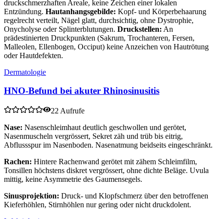
druckschmerzhaften Areale, keine Zeichen einer lokalen
Entzündung.
Hautanhangsgebilde:
Kopf- und Körperbehaarung
regelrecht verteilt, Nägel glatt, durchsichtig, ohne Dystrophie,
Onycholyse oder Splinterblutungen.
Druckstellen:
An
prädestinierten Druckpunkten (Sakrum, Trochanteren, Fersen,
Malleolen, Ellenbogen, Occiput) keine Anzeichen von Hautrötung
oder Hautdefekten.
Dermatologie
HNO-Befund bei akuter Rhinosinusitis
22 Aufrufe
Nase:
Nasenschleimhaut deutlich geschwollen und gerötet,
Nasenmuscheln vergrössert, Sekret zäh und trüb bis eitrig,
Abflussspur im Nasenboden. Nasenatmung beidseits eingeschränkt.
Rachen:
Hintere Rachenwand gerötet mit zähem Schleimfilm,
Tonsillen höchstens diskret vergrössert, ohne dichte Beläge. Uvula
mittig, keine Asymmetrie des Gaumensegels.
Sinusprojektion:
Druck- und Klopfschmerz über den betroffenen
Kieferhöhlen, Stirnhöhlen nur gering oder nicht druckdolent.