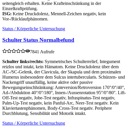
seitengleich erhalten. Keine Krafteinschränkung in der
Einzelkraftprüfung.
ISG:
Keine Druckdolenz, Mennell-Zeichen negativ, kein
Vor-/Rücklaufphänomen.
Status / Körperliche Untersuchung
Schulter Status Normalbefund
7841 Aufrufe
Schulter links/rechts:
Symmetrisches Schulterrelief, Integument
reizlos und intakt, kein Hämatom. Keine Druckdolenz über dem
AC-/SC-Gelenk, der Clavicula, der Skapula und dem proximalen
Humerus insbesondere dem Sulcus intertubercularis. Schürzen- und
Nackengriff unauffällig, keine aktive oder passive
Bewegungseinschhränkung: Anteversion/Retroversion 170°/0°/40°,
Ad-/Abduktion 40°/0°/180°, Innen-/Aussenrotation 95°/0°/80°. Lift-
Off-Test negativ, Jobe-Test negativ, Infraspinatus-Test negativ,
Palm-Up-Test negativ, kein Panful-Arc, Neer-Test negativ. Kein
Klaviertastenphänomen, Body-Cross-Test negativ. Periphere
Durchblutung, Sensibilität und Motorik intakt.
Status / Körperliche Untersuchung