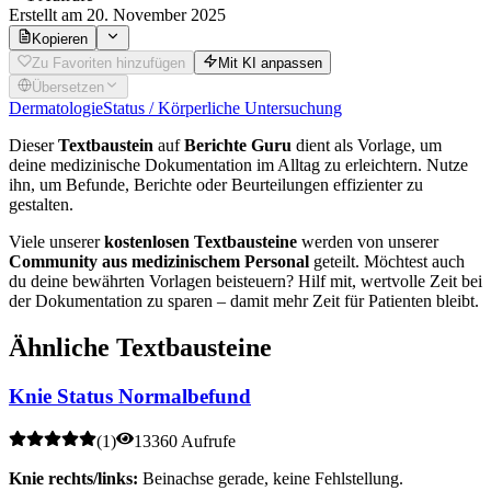
Erstellt
am 20. November 2025
Kopieren
Zu Favoriten hinzufügen
Mit KI anpassen
Übersetzen
Dermatologie
Status / Körperliche Untersuchung
Dieser
Textbaustein
auf
Berichte Guru
dient als Vorlage, um
deine medizinische Dokumentation im Alltag zu erleichtern. Nutze
ihn, um Befunde, Berichte oder Beurteilungen effizienter zu
gestalten.
Viele unserer
kostenlosen Textbausteine
werden von unserer
Community aus medizinischem Personal
geteilt. Möchtest auch
du deine bewährten Vorlagen beisteuern? Hilf mit, wertvolle Zeit bei
der Dokumentation zu sparen – damit mehr Zeit für Patienten bleibt.
Ähnliche Textbausteine
Knie Status Normalbefund
(
1
)
13360 Aufrufe
Knie rechts/links:
Beinachse gerade, keine Fehlstellung.