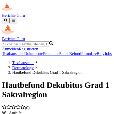
Berichte Guru
Berichte Guru
Anmelden
Registrieren
Textbausteine
Dokumente
Premium Pakete
Befundformulare
Blog
Jobs
Textbausteine
Dermatologie
Hautbefund Dekubitus Grad 1 Sakralregion
Hautbefund Dekubitus Grad 1
Sakralregion
(
0
)
1
Aufrufe