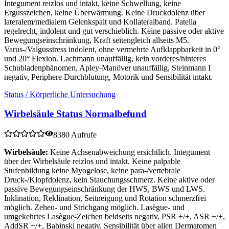
Integument reizlos und intakt, keine Schwellung, keine
Ergusszeichen, keine Überwärmung. Keine Druckdolenz über
lateralem/medialem Gelenkspalt und Kollateralband. Patella
regelrecht, indolent und gut verschieblich. Keine passive oder aktive
Bewegungseinschränkung, Kraft seitengleich allseits M5.
Varus-/Valgusstress indolent, ohne vermehrte Aufklappbarkeit in 0°
und 20° Flexion. Lachmann unauffällig, kein vorderes/hinteres
Schubladenphänomen, Apley-Manöver unauffällig, Steinmann I
negativ, Periphere Durchblutung, Motorik und Sensibilität intakt.
Status / Körperliche Untersuchung
Wirbelsäule Status Normalbefund
8380 Aufrufe
Wirbelsäule:
Keine Achsenabweichung ersichtlich. Integument
über der Wirbelsäule reizlos und intakt. Keine palpable
Stufenbildung keine Myogelose, keine para-/vertebrale
Druck-/Klopfdolenz, kein Stauchungsschmerz. Keine aktive oder
passive Bewegungseinschränkung der HWS, BWS und LWS.
Inklination, Reklination, Seitneigung und Rotation schmerzfrei
möglich. Zehen- und Strichgang möglich. Lasègue- und
umgekehrtes Lasègue-Zeichen beidseits negativ. PSR +/+, ASR +/+,
AddSR +/+, Babinski negativ. Sensibilität über allen Dermatomen