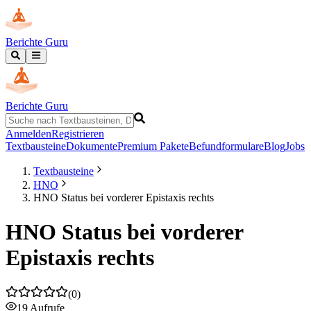
Berichte Guru
Berichte Guru
Anmelden
Registrieren
Textbausteine
Dokumente
Premium Pakete
Befundformulare
Blog
Jobs
Textbausteine
HNO
HNO Status bei vorderer Epistaxis rechts
HNO Status bei vorderer
Epistaxis rechts
(
0
)
19
Aufrufe