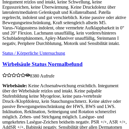
Integument reizlos und intakt, keine Schwellung, keine
Ergusszeichen, keine Überwärmung. Keine Druckdolenz über
lateralem/medialem Gelenkspalt und Kollateralband. Patella
regelrecht, indolent und gut verschieblich. Keine passive oder aktive
Bewegungseinschränkung, Kraft seitengleich allseits M5.
Varus-/Valgusstress indolent, ohne vermehrte Aufklappbarkeit in 0°
und 20° Flexion. Lachmann unauffällig, kein vorderes/hinteres
Schubladenphänomen, Apley-Manöver unauffällig, Steinmann I
negativ, Periphere Durchblutung, Motorik und Sensibilität intakt.
Status / Körperliche Untersuchung
Wirbelsäule Status Normalbefund
8380 Aufrufe
Wirbelsäule:
Keine Achsenabweichung ersichtlich. Integument
über der Wirbelsäule reizlos und intakt. Keine palpable
Stufenbildung keine Myogelose, keine para-/vertebrale
Druck-/Klopfdolenz, kein Stauchungsschmerz. Keine aktive oder
passive Bewegungseinschränkung der HWS, BWS und LWS.
Inklination, Reklination, Seitneigung und Rotation schmerzfrei
möglich. Zehen- und Strichgang möglich. Lasègue- und
umgekehrtes Lasègue-Zeichen beidseits negativ. PSR +/+, ASR +/+,
AddSR +/+, Babinski negativ. Sensibilität über allen Dermatomen