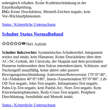
seitengleich erhalten. Keine Krafteinschränkung in der
Einzelkraftprüfung.
ISG:
Keine Druckdolenz, Mennell-Zeichen negativ, kein
Vor-/Rücklaufphänomen.
Status / Körperliche Untersuchung
Schulter Status Normalbefund
7841 Aufrufe
Schulter links/rechts:
Symmetrisches Schulterrelief, Integument
reizlos und intakt, kein Hämatom. Keine Druckdolenz über dem
AC-/SC-Gelenk, der Clavicula, der Skapula und dem proximalen
Humerus insbesondere dem Sulcus intertubercularis. Schürzen- und
Nackengriff unauffällig, keine aktive oder passive
Bewegungseinschhränkung: Anteversion/Retroversion 170°/0°/40°,
Ad-/Abduktion 40°/0°/180°, Innen-/Aussenrotation 95°/0°/80°. Lift-
Off-Test negativ, Jobe-Test negativ, Infraspinatus-Test negativ,
Palm-Up-Test negativ, kein Panful-Arc, Neer-Test negativ. Kein
Klaviertastenphänomen, Body-Cross-Test negativ. Periphere
Durchblutung, Sensibilität und Motorik intakt.
Status / Körperliche Untersuchung