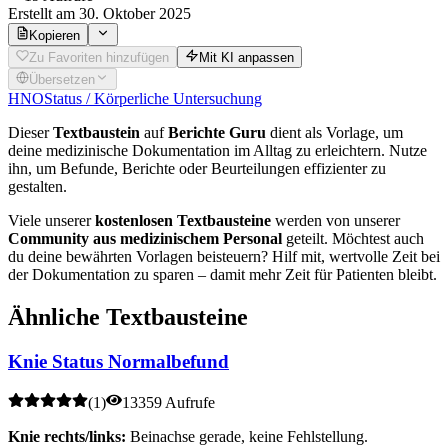
Erstellt
am 30. Oktober 2025
Kopieren
Zu Favoriten hinzufügen
Mit KI anpassen
Übersetzen
HNO
Status / Körperliche Untersuchung
Dieser
Textbaustein
auf
Berichte Guru
dient als Vorlage, um
deine medizinische Dokumentation im Alltag zu erleichtern. Nutze
ihn, um Befunde, Berichte oder Beurteilungen effizienter zu
gestalten.
Viele unserer
kostenlosen Textbausteine
werden von unserer
Community aus medizinischem Personal
geteilt. Möchtest auch
du deine bewährten Vorlagen beisteuern? Hilf mit, wertvolle Zeit bei
der Dokumentation zu sparen – damit mehr Zeit für Patienten bleibt.
Ähnliche Textbausteine
Knie Status Normalbefund
(
1
)
13359 Aufrufe
Knie rechts/links:
Beinachse gerade, keine Fehlstellung.