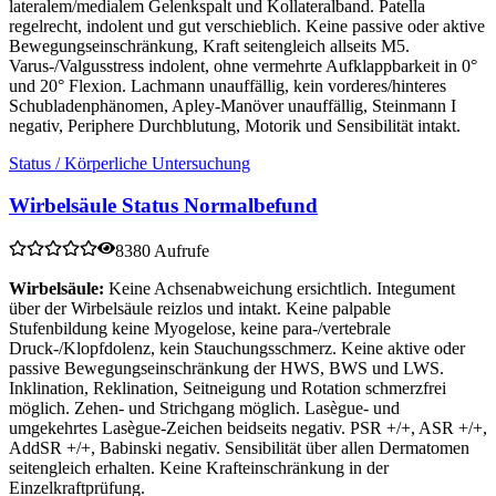
lateralem/medialem Gelenkspalt und Kollateralband. Patella
regelrecht, indolent und gut verschieblich. Keine passive oder aktive
Bewegungseinschränkung, Kraft seitengleich allseits M5.
Varus-/Valgusstress indolent, ohne vermehrte Aufklappbarkeit in 0°
und 20° Flexion. Lachmann unauffällig, kein vorderes/hinteres
Schubladenphänomen, Apley-Manöver unauffällig, Steinmann I
negativ, Periphere Durchblutung, Motorik und Sensibilität intakt.
Status / Körperliche Untersuchung
Wirbelsäule Status Normalbefund
8380 Aufrufe
Wirbelsäule:
Keine Achsenabweichung ersichtlich. Integument
über der Wirbelsäule reizlos und intakt. Keine palpable
Stufenbildung keine Myogelose, keine para-/vertebrale
Druck-/Klopfdolenz, kein Stauchungsschmerz. Keine aktive oder
passive Bewegungseinschränkung der HWS, BWS und LWS.
Inklination, Reklination, Seitneigung und Rotation schmerzfrei
möglich. Zehen- und Strichgang möglich. Lasègue- und
umgekehrtes Lasègue-Zeichen beidseits negativ. PSR +/+, ASR +/+,
AddSR +/+, Babinski negativ. Sensibilität über allen Dermatomen
seitengleich erhalten. Keine Krafteinschränkung in der
Einzelkraftprüfung.