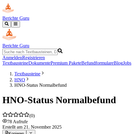
Berichte Guru
Berichte Guru
Anmelden
Registrieren
Textbausteine
Dokumente
Premium Pakete
Befundformulare
Blog
Jobs
Textbausteine
HNO
HNO-Status Normalbefund
HNO-Status Normalbefund
(
0
)
78
Aufrufe
Erstellt
am 21. November 2025
Kopieren