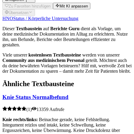
Zu Favoriten hinzufügen
Mit KI anpassen
Übersetzen
HNO
Status / Körperliche Untersuchung
Dieser
Textbaustein
auf
Berichte Guru
dient als Vorlage, um
deine medizinische Dokumentation im Alltag zu erleichtern. Nutze
ihn, um Befunde, Berichte oder Beurteilungen effizienter zu
gestalten.
Viele unserer
kostenlosen Textbausteine
werden von unserer
Community aus medizinischem Personal
geteilt. Möchtest auch
du deine bewährten Vorlagen beisteuern? Hilf mit, wertvolle Zeit bei
der Dokumentation zu sparen – damit mehr Zeit für Patienten bleibt.
Ähnliche Textbausteine
Knie Status Normalbefund
(
1
)
13359 Aufrufe
Knie rechts/links:
Beinachse gerade, keine Fehlstellung.
Integument reizlos und intakt, keine Schwellung, keine
Ergusszeichen, keine Überwärmung. Keine Druckdolenz über