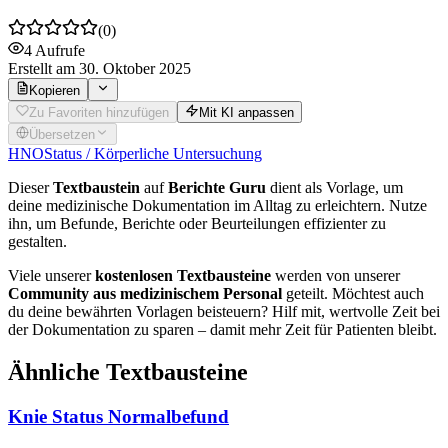
(
0
)
4
Aufrufe
Erstellt
am 30. Oktober 2025
Kopieren
Zu Favoriten hinzufügen
Mit KI anpassen
Übersetzen
HNO
Status / Körperliche Untersuchung
Dieser
Textbaustein
auf
Berichte Guru
dient als Vorlage, um
deine medizinische Dokumentation im Alltag zu erleichtern. Nutze
ihn, um Befunde, Berichte oder Beurteilungen effizienter zu
gestalten.
Viele unserer
kostenlosen Textbausteine
werden von unserer
Community aus medizinischem Personal
geteilt. Möchtest auch
du deine bewährten Vorlagen beisteuern? Hilf mit, wertvolle Zeit bei
der Dokumentation zu sparen – damit mehr Zeit für Patienten bleibt.
Ähnliche Textbausteine
Knie Status Normalbefund