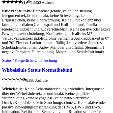
(
1
)
13360 Aufrufe
Knie rechts/links:
Beinachse gerade, keine Fehlstellung.
Integument reizlos und intakt, keine Schwellung, keine
Ergusszeichen, keine Überwärmung. Keine Druckdolenz über
lateralem/medialem Gelenkspalt und Kollateralband. Patella
regelrecht, indolent und gut verschieblich. Keine passive oder aktive
Bewegungseinschränkung, Kraft seitengleich allseits M5.
Varus-/Valgusstress indolent, ohne vermehrte Aufklappbarkeit in 0°
und 20° Flexion. Lachmann unauffällig, kein vorderes/hinteres
Schubladenphänomen, Apley-Manöver unauffällig, Steinmann I
negativ, Periphere Durchblutung, Motorik und Sensibilität intakt.
Status / Körperliche Untersuchung
Wirbelsäule Status Normalbefund
8380 Aufrufe
Wirbelsäule:
Keine Achsenabweichung ersichtlich. Integument
über der Wirbelsäule reizlos und intakt. Keine palpable
Stufenbildung keine Myogelose, keine para-/vertebrale
Druck-/Klopfdolenz, kein Stauchungsschmerz. Keine aktive oder
passive Bewegungseinschränkung der HWS, BWS und LWS.
Inklination, Reklination, Seitneigung und Rotation schmerzfrei