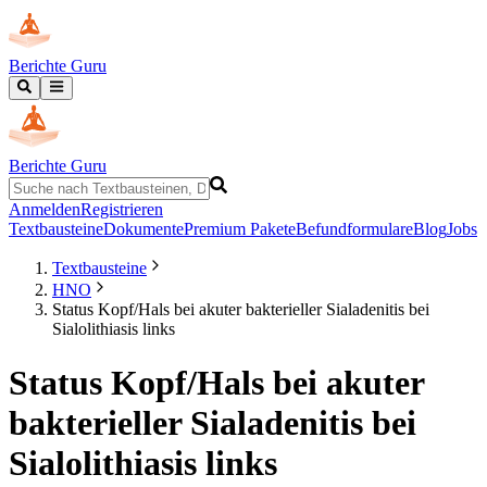
Berichte Guru
Berichte Guru
Anmelden
Registrieren
Textbausteine
Dokumente
Premium Pakete
Befundformulare
Blog
Jobs
Textbausteine
HNO
Status Kopf/Hals bei akuter bakterieller Sialadenitis bei
Sialolithiasis links
Status Kopf/Hals bei akuter
bakterieller Sialadenitis bei
Sialolithiasis links