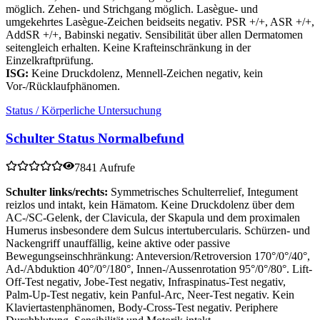
möglich. Zehen- und Strichgang möglich. Lasègue- und
umgekehrtes Lasègue-Zeichen beidseits negativ. PSR +/+, ASR +/+,
AddSR +/+, Babinski negativ. Sensibilität über allen Dermatomen
seitengleich erhalten. Keine Krafteinschränkung in der
Einzelkraftprüfung.
ISG:
Keine Druckdolenz, Mennell-Zeichen negativ, kein
Vor-/Rücklaufphänomen.
Status / Körperliche Untersuchung
Schulter Status Normalbefund
7841 Aufrufe
Schulter links/rechts:
Symmetrisches Schulterrelief, Integument
reizlos und intakt, kein Hämatom. Keine Druckdolenz über dem
AC-/SC-Gelenk, der Clavicula, der Skapula und dem proximalen
Humerus insbesondere dem Sulcus intertubercularis. Schürzen- und
Nackengriff unauffällig, keine aktive oder passive
Bewegungseinschhränkung: Anteversion/Retroversion 170°/0°/40°,
Ad-/Abduktion 40°/0°/180°, Innen-/Aussenrotation 95°/0°/80°. Lift-
Off-Test negativ, Jobe-Test negativ, Infraspinatus-Test negativ,
Palm-Up-Test negativ, kein Panful-Arc, Neer-Test negativ. Kein
Klaviertastenphänomen, Body-Cross-Test negativ. Periphere