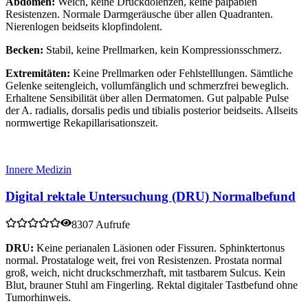
Abdomen:
Weich, keine Druckdolenzen, keine palpablen
Resistenzen. Normale Darmgeräusche über allen Quadranten.
Nierenlogen beidseits klopfindolent.
Becken:
Stabil, keine Prellmarken, kein Kompressionsschmerz.
Extremitäten:
Keine Prellmarken oder Fehlstelllungen. Sämtliche
Gelenke seitengleich, vollumfänglich und schmerzfrei beweglich.
Erhaltene Sensibilität über allen Dermatomen. Gut palpable Pulse
der A. radialis, dorsalis pedis und tibialis posterior beidseits. Allseits
normwertige Rekapillarisationszeit.
Innere Medizin
Digital rektale Untersuchung (DRU) Normalbefund
8307 Aufrufe
DRU:
Keine perianalen Läsionen oder Fissuren. Sphinktertonus
normal. Prostataloge weit, frei von Resistenzen. Prostata normal
groß, weich, nicht druckschmerzhaft, mit tastbarem Sulcus. Kein
Blut, brauner Stuhl am Fingerling. Rektal digitaler Tastbefund ohne
Tumorhinweis.