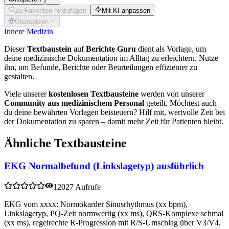
Zu Favoriten hinzufügen
Mit KI anpassen
Übersetzen
Innere Medizin
Dieser
Textbaustein
auf
Berichte Guru
dient als Vorlage, um
deine medizinische Dokumentation im Alltag zu erleichtern. Nutze
ihn, um Befunde, Berichte oder Beurteilungen effizienter zu
gestalten.
Viele unserer
kostenlosen Textbausteine
werden von unserer
Community aus medizinischem Personal
geteilt. Möchtest auch
du deine bewährten Vorlagen beisteuern? Hilf mit, wertvolle Zeit bei
der Dokumentation zu sparen – damit mehr Zeit für Patienten bleibt.
Ähnliche Textbausteine
EKG Normalbefund (Linkslagetyp) ausführlich
12027 Aufrufe
EKG vom xxxx: Normokarder Sinusrhythmus (xx bpm),
Linkslagetyp, PQ-Zeit normwertig (xx ms), QRS-Komplexe schmal
(xx ms), regelrechte R-Progression mit R/S-Umschlag über V3/V4,