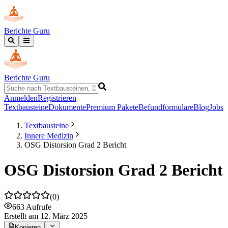
Berichte Guru
Berichte Guru
Anmelden
Registrieren
Textbausteine
Dokumente
Premium Pakete
Befundformulare
Blog
Jobs
Textbausteine
Innere Medizin
OSG Distorsion Grad 2 Bericht
OSG Distorsion Grad 2 Bericht
(
0
)
663
Aufrufe
Erstellt
am 12. März 2025
Kopieren