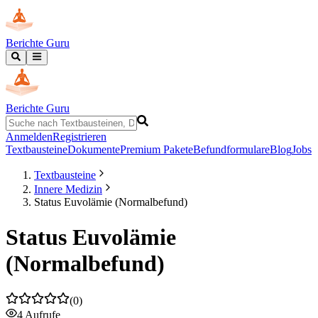
Berichte Guru
Berichte Guru
Anmelden
Registrieren
Textbausteine
Dokumente
Premium Pakete
Befundformulare
Blog
Jobs
Textbausteine
Innere Medizin
Status Euvolämie (Normalbefund)
Status Euvolämie
(Normalbefund)
(
0
)
4
Aufrufe