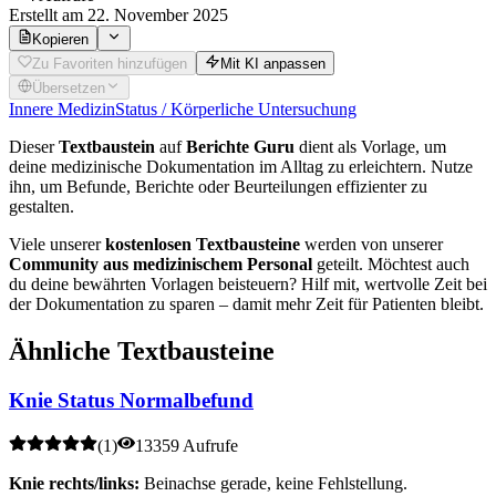
Erstellt
am 22. November 2025
Kopieren
Zu Favoriten hinzufügen
Mit KI anpassen
Übersetzen
Innere Medizin
Status / Körperliche Untersuchung
Dieser
Textbaustein
auf
Berichte Guru
dient als Vorlage, um
deine medizinische Dokumentation im Alltag zu erleichtern. Nutze
ihn, um Befunde, Berichte oder Beurteilungen effizienter zu
gestalten.
Viele unserer
kostenlosen Textbausteine
werden von unserer
Community aus medizinischem Personal
geteilt. Möchtest auch
du deine bewährten Vorlagen beisteuern? Hilf mit, wertvolle Zeit bei
der Dokumentation zu sparen – damit mehr Zeit für Patienten bleibt.
Ähnliche Textbausteine
Knie Status Normalbefund
(
1
)
13359 Aufrufe
Knie rechts/links:
Beinachse gerade, keine Fehlstellung.