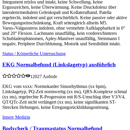
Integument reizlos und intakt, keine Schwellung, keine
Ergusszeichen, keine Überwärmung. Keine Druckdolenz über
lateralem/medialem Gelenkspalt und Kollateralband. Patella
regelrecht, indolent und gut verschieblich. Keine passive oder aktive
Bewegungseinschränkung, Kraft seitengleich allseits M5.
Varus-/Valgusstress indolent, ohne vermehrte Aufklappbarkeit in 0°
und 20° Flexion. Lachmann unauffällig, kein vorderes/hinteres
Schubladenphänomen, Apley-Manöver unauffällig, Steinmann I
negativ, Periphere Durchblutung, Motorik und Sensibilität intakt.
Status / Körperliche Untersuchung
EKG Normalbefund (Linkslagetyp) ausführlich
12027 Aufrufe
EKG vom xxxx: Normokarder Sinusrhythmus (xx bpm),
Linkslagetyp, PQ-Zeit normwertig (xx ms), QRS-Komplexe schmal
(xx ms), regelrechte R-Progression mit R/S-Umschlag über V3/V4,
QT/QTc-Zeit nicht verlängert (xx ms), keine signifikanten ST-
Strecken Hebungen, keine Erregungsrückbildungsstörung.
Innere Medizin
Bodycheck / Traumastatus Normalbefund