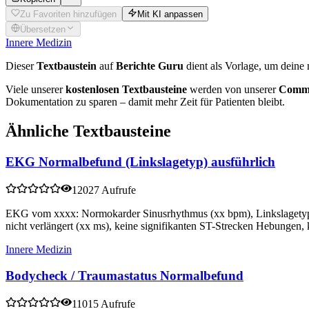
Zu Favoriten hinzufügen
Mit KI anpassen
Übersetzen
Innere Medizin
Dieser
Textbaustein
auf
Berichte Guru
dient als Vorlage, um deine 
Viele unserer
kostenlosen Textbausteine
werden von unserer
Commu
Dokumentation zu sparen – damit mehr Zeit für Patienten bleibt.
Ähnliche Textbausteine
EKG Normalbefund (Linkslagetyp) ausführlich
12027 Aufrufe
EKG vom xxxx: Normokarder Sinusrhythmus (xx bpm), Linkslagetyp
nicht verlängert (xx ms), keine signifikanten ST-Strecken Hebungen,
Innere Medizin
Bodycheck / Traumastatus Normalbefund
11015 Aufrufe