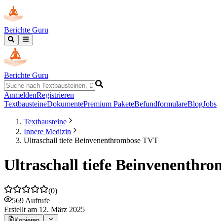
Berichte Guru
Berichte Guru
Anmelden
Registrieren
Textbausteine
Dokumente
Premium Pakete
Befundformulare
Blog
Jobs
Textbausteine
Innere Medizin
Ultraschall tiefe Beinvenenthrombose TVT
Ultraschall tiefe Beinvenenthr
(
0
)
569
Aufrufe
Erstellt
am 12. März 2025
Kopieren