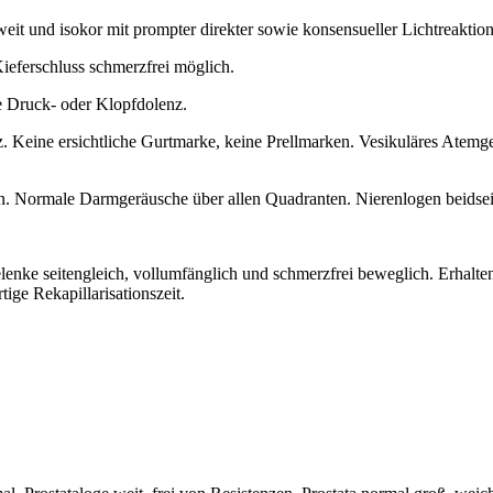
lweit und isokor mit prompter direkter sowie konsensueller Lichtreaktion
Kieferschluss schmerzfrei möglich.
e Druck- oder Klopfdolenz.
 Keine ersichtliche Gurtmarke, keine Prellmarken. Vesikuläres Atemge
. Normale Darmgeräusche über allen Quadranten. Nierenlogen beidseit
enke seitengleich, vollumfänglich und schmerzfrei beweglich. Erhalten
rtige Rekapillarisationszeit.