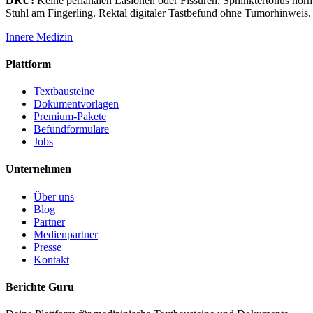
DRU:
Keine perianalen Läsionen oder Fissuren. Sphinktertonus normal
Stuhl am Fingerling. Rektal digitaler Tastbefund ohne Tumorhinweis.
Innere Medizin
Plattform
Textbausteine
Dokumentvorlagen
Premium-Pakete
Befundformulare
Jobs
Unternehmen
Über uns
Blog
Partner
Medienpartner
Presse
Kontakt
Berichte Guru