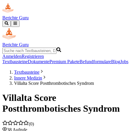
Berichte Guru
Berichte Guru
Anmelden
Registrieren
Textbausteine
Dokumente
Premium Pakete
Befundformulare
Blog
Jobs
Textbausteine
Innere Medizin
Villalta Score Postthrombotisches Syndrom
Villalta Score
Postthrombotisches Syndrom
(
0
)
38
Aufrufe