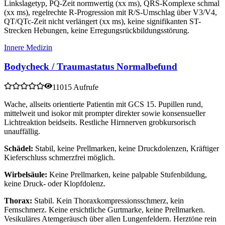
Linkslagetyp, PQ-Zeit normwertig (xx ms), QRS-Komplexe schmal
(xx ms), regelrechte R-Progression mit R/S-Umschlag über V3/V4,
QT/QTc-Zeit nicht verlängert (xx ms), keine signifikanten ST-
Strecken Hebungen, keine Erregungsrückbildungsstörung.
Innere Medizin
Bodycheck / Traumastatus Normalbefund
11015 Aufrufe
Wache, allseits orientierte Patientin mit GCS 15. Pupillen rund,
mittelweit und isokor mit prompter direkter sowie konsensueller
Lichtreaktion beidseits. Restliche Hirnnerven grobkursorisch
unauffällig.
Schädel:
Stabil, keine Prellmarken, keine Druckdolenzen, Kräftiger
Kieferschluss schmerzfrei möglich.
Wirbelsäule:
Keine Prellmarken, keine palpable Stufenbildung,
keine Druck- oder Klopfdolenz.
Thorax:
Stabil. Kein Thoraxkompressionsschmerz, kein
Fernschmerz. Keine ersichtliche Gurtmarke, keine Prellmarken.
Vesikuläres Atemgeräusch über allen Lungenfeldern. Herztöne rein