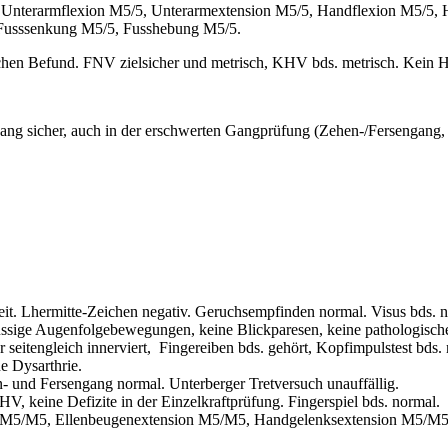
Unterarmflexion M5/5, Unterarmextension M5/5, Handflexion M5/5, H
 Fusssenkung M5/5, Fusshebung M5/5.
chen Befund. FNV zielsicher und metrisch, KHV bds. metrisch. Kein H
 sicher, auch in der erschwerten Gangprüfung (Zehen-/Fersengang, 
Lhermitte-Zeichen negativ. Geruchsempfinden normal. Visus bds. norm
üssige Augenfolgebewegungen, keine Blickparesen, keine pathologische
 seitengleich innerviert, Fingereiben bds. gehört, Kopfimpulstest bds.
e Dysarthrie.
 und Fersengang normal. Unterberger Tretversuch unauffällig.
keine Defizite in der Einzelkraftprüfung. Fingerspiel bds. normal.
xion M5/M5, Ellenbeugenextension M5/M5, Handgelenksextension M5/M