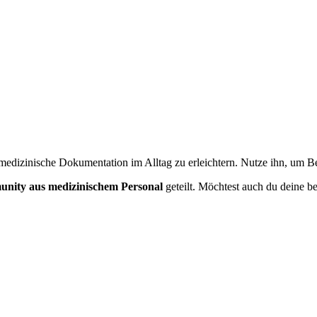
en? Nutze unseren Generator für
Neurologie
.
medizinische Dokumentation im Alltag zu erleichtern. Nutze ihn, um Bef
nity aus medizinischem Personal
geteilt. Möchtest auch du deine be