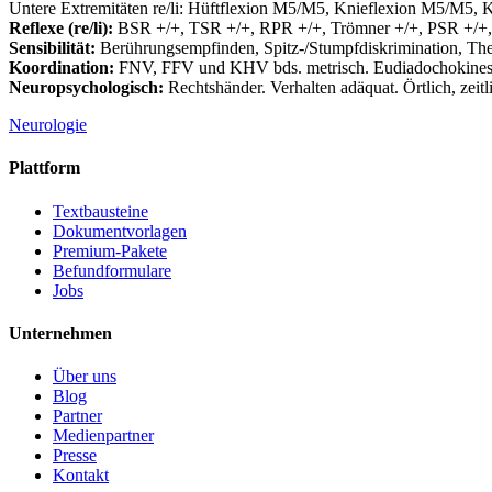
Untere Extremitäten re/li: Hüftflexion M5/M5, Knieflexion M5/M5
Reflexe (re/li):
BSR +/+, TSR +/+, RPR +/+, Trömner +/+, PSR +/+, 
Sensibilität:
Berührungsempfinden, Spitz-/Stumpfdiskrimination, Therm
Koordination:
FNV, FFV und KHV bds. metrisch. Eudiadochokinese b
Neuropsychologisch:
Rechtshänder. Verhalten adäquat. Örtlich, zeitli
Neurologie
Plattform
Textbausteine
Dokumentvorlagen
Premium-Pakete
Befundformulare
Jobs
Unternehmen
Über uns
Blog
Partner
Medienpartner
Presse
Kontakt