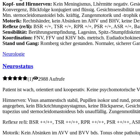
Kopf- und Hirnnerven:
Kein Meningismus, Lhèrmitte negativ. Gesicht
Konvergenz, Blickfolge konjugiert und flüssig. Gesichtssensibilität u
Mm. sternocleidomastoidei bds. kräftig, Zungenmotorik und -trophik u
Motorik:
Rechtshänder, kein Absinken im AHV und BHV, keine Defizi
Reflexe (re/li):
BSR +/+, TSR +/+, RPR +/+, PSR +/+, ASR +/+, Babi
Sensibilität:
Berührungsempfindung, Lagesinn, Spitz-/Stumpfdiskrimina
Koordination:
FNV, FFV und KHV bds. metrisch. Eudiadochokinese b
Stand und Gang:
Romberg sicher gestanden. Normaler, sicherer Gan
Neurologie
Neurostatus
(
1
)
2988 Aufrufe
Patient ist wach, orientiert und kooperativ. Keine psychomotorische
Hirnnerven: Visus anamnestisch stabil, Pupillen isokor und rund, pr
angegeben, kein Blickrichtungsnystagmus, keine Blickparese, Gesichts
trapezius und sternocleidomastoideus bds unauffällig. Zungenmotilit
Reflexe re/li: BSR ++/++, TSR ++/++, RPR ++/++, PSR ++/++, ASR +
Motorik: Kein Absinken im AVV und BVV bds. Tonus ohne patholo