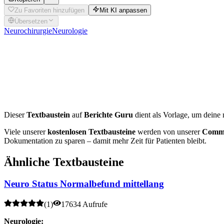
Zu Favoriten hinzufügen
Mit KI anpassen
Übersetzen
Neurochirurgie
Neurologie
Interaktiver
Neurostatus
Möchtest du diesen Befund individuell für deinen Patienten anpass
Dieser
Textbaustein
auf
Berichte Guru
dient als Vorlage, um deine 
Viele unserer
kostenlosen Textbausteine
werden von unserer
Commu
Dokumentation zu sparen – damit mehr Zeit für Patienten bleibt.
Ähnliche Textbausteine
Neuro Status Normalbefund mittellang
(
1
)
17634 Aufrufe
Neurologie: