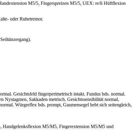
andextension M5/5, Fingerspreizen M5/5, UEX: re/li Hüftflexion
alte- oder Ruhetremor.
Seiltänzergang).
al. Gesichtsfeld fingerperimetrisch intakt. Fundus bds. normal.
n Nystagmen, Sakkaden metrisch. Gesichtssensibilität normal,
 normal. Würgreflex bds. prompt, Gaumensegel hebt sich seitengleich,
5, Handgelenksflexion M5/M5, Fingerextension M5/M5 und