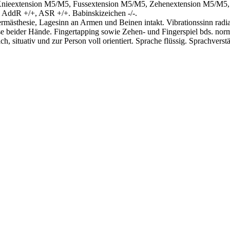
, Knieextension M5/M5, Fussextension M5/M5, Zehenextension M5/M5,
AddR +/+, ASR +/+. Babinskizeichen -/-.
ästhesie, Lagesinn an Armen und Beinen intakt. Vibrationssinn radial 
eider Hände. Fingertapping sowie Zehen- und Fingerspiel bds. norm
ch, situativ und zur Person voll orientiert. Sprache flüssig. Sprachvers