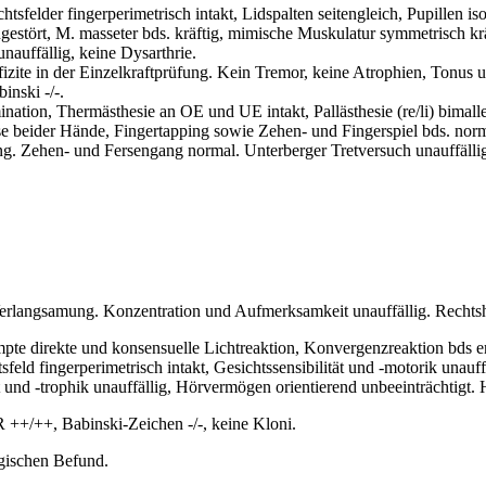
sfelder fingerperimetrisch intakt, Lidspalten seitengleich, Pupillen i
ngestört, M. masseter bds. kräftig, mimische Muskulatur symmetrisch krä
nauffällig, keine Dysarthrie.
te in der Einzelkraftprüfung. Kein Tremor, keine Atrophien, Tonus un
nski -/-.
tion, Thermästhesie an OE und UE intakt, Pallästhesie (re/li) bimalle
eider Hände, Fingertapping sowie Zehen- und Fingerspiel bds. norm
g. Zehen- und Fersengang normal. Unterberger Tretversuch unauffälli
 Verlangsamung. Konzentration und Aufmerksamkeit unauffällig. Rechts
ompte direkte und konsensuelle Lichtreaktion, Konvergenzreaktion bds
feld fingerperimetrisch intakt, Gesichtssensibilität und -motorik una
ät und -trophik unauffällig, Hörvermögen orientierend unbeeinträchtigt
+/++, Babinski-Zeichen -/-, keine Kloni.
gischen Befund.