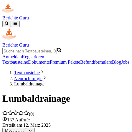
Berichte Guru
Berichte Guru
Anmelden
Registrieren
Textbausteine
Dokumente
Premium Pakete
Befundformulare
Blog
Jobs
Textbausteine
Neurochirurgie
Lumbaldrainage
Lumbaldrainage
(
0
)
137
Aufrufe
Erstellt
am 12. März 2025
Kopieren