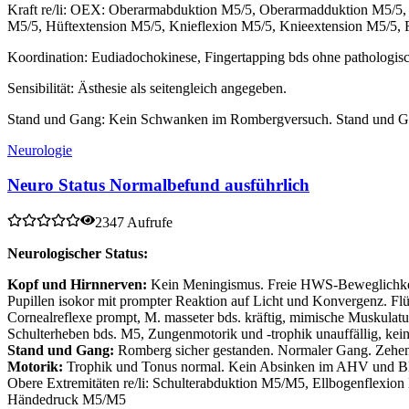
Kraft re/li: OEX: Oberarmabduktion M5/5, Oberarmadduktion M5/5, 
M5/5, Hüftextension M5/5, Knieflexion M5/5, Knieextension M5/5,
Koordination: Eudiadochokinese, Fingertapping bds ohne pathologis
Sensibilität: Ästhesie als seitengleich angegeben.
Stand und Gang: Kein Schwanken im Rombergversuch. Stand und Gang
Neurologie
Neuro Status Normalbefund ausführlich
2347 Aufrufe
Neurologischer Status:
Kopf und Hirnnerven:
Kein Meningismus. Freie HWS-Beweglichkeit. 
Pupillen isokor mit prompter Reaktion auf Licht und Konvergenz. Fl
Cornealreflexe prompt, M. masseter bds. kräftig, mimische Muskulatur
Schulterheben bds. M5, Zungenmotorik und -trophik unauffällig, kein
Stand und Gang:
Romberg sicher gestanden. Normaler Gang. Zehen-
Motorik:
Trophik und Tonus normal. Kein Absinken im AHV und BHV, 
Obere Extremitäten re/li: Schulterabduktion M5/M5, Ellbogenfle
Händedruck M5/M5