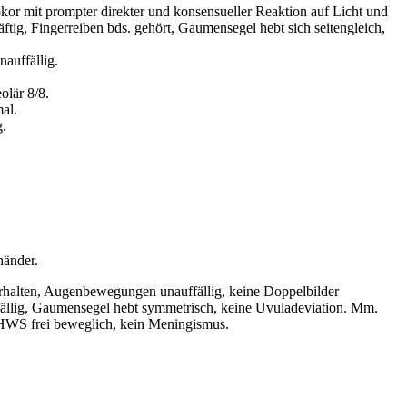
sokor mit prompter direkter und konsensueller Reaktion auf Licht und
ftig, Fingerreiben bds. gehört, Gaumensegel hebt sich seitengleich,
auffällig.
olär 8/8.
al.
g.
händer.
 erhalten, Augenbewegungen unauffällig, keine Doppelbilder
uffällig, Gaumensegel hebt symmetrisch, keine Uvuladeviation. Mm.
. HWS frei beweglich, kein Meningismus.