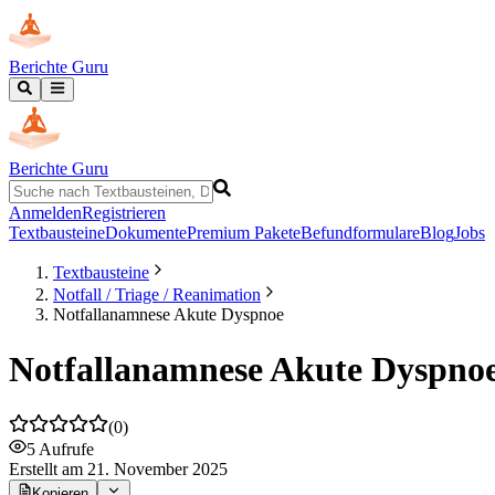
Berichte Guru
Berichte Guru
Anmelden
Registrieren
Textbausteine
Dokumente
Premium Pakete
Befundformulare
Blog
Jobs
Textbausteine
Notfall / Triage / Reanimation
Notfallanamnese Akute Dyspnoe
Notfallanamnese Akute Dyspno
(
0
)
5
Aufrufe
Erstellt
am 21. November 2025
Kopieren