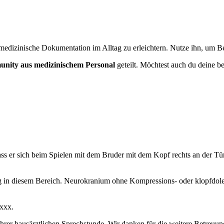
medizinische Dokumentation im Alltag zu erleichtern. Nutze ihn, um Bef
nity aus medizinischem Personal
geteilt. Möchtest auch du deine be
 dass er sich beim Spielen mit dem Bruder mit dem Kopf rechts an der 
g in diesem Bereich. Neurokranium ohne Kompressions- oder klopfdole
xxx.
rer hausärztlichen Sprechstunde. Wir danken für die weitere Betreuung