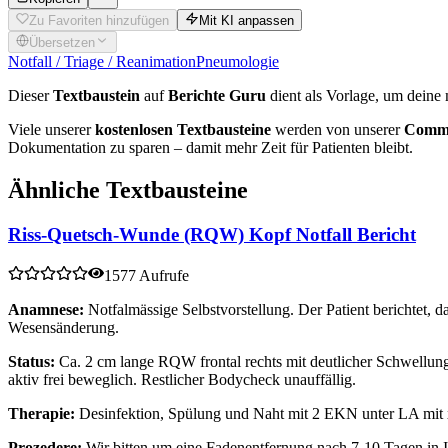
Zu Favoriten hinzufügen
Mit KI anpassen
Übersetzen
Notfall / Triage / Reanimation
Pneumologie
Dieser
Textbaustein
auf
Berichte Guru
dient als Vorlage, um deine 
Viele unserer
kostenlosen Textbausteine
werden von unserer
Commu
Dokumentation zu sparen – damit mehr Zeit für Patienten bleibt.
Ähnliche Textbausteine
Riss-Quetsch-Wunde (RQW) Kopf Notfall Bericht
1577 Aufrufe
Anamnese:
Notfalmässige Selbstvorstellung. Der Patient berichtet,
Wesensänderung.
Status:
Ca. 2 cm lange RQW frontal rechts mit deutlicher Schwellun
aktiv frei beweglich. Restlicher Bodycheck unauffällig.
Therapie:
Desinfektion, Spülung und Naht mit 2 EKN unter LA mit 
Prozedere:
Wir bitten um eine Fadenentfernung nach 7-10 Tagen in Ih