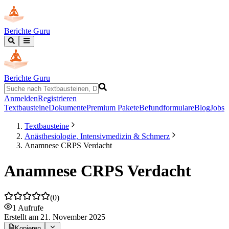
Berichte Guru
Berichte Guru
Anmelden
Registrieren
Textbausteine
Dokumente
Premium Pakete
Befundformulare
Blog
Jobs
Textbausteine
Anästhesiologie, Intensivmedizin & Schmerz
Anamnese CRPS Verdacht
Anamnese CRPS Verdacht
(
0
)
1
Aufrufe
Erstellt
am 21. November 2025
Kopieren