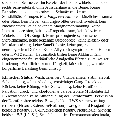
stechenden Schmerzen im Bereich der Lendenwirbelsäule, betont
rechts paravertebral, ohne Ausstrahlung in die Beine. Keine
Parästhesien, keine motorischen Schwächen, keine
Sensibilitätsstörungen.
Red Flags verneint:
kein kürzliches Trauma
oder Sturz, kein Fieber, kein ungewollter Gewichtsverlust, kein
Nachtschmerz, keine bekannte Malignomerkrankung, keine
Immunsuppression, kein i.v.-Drogenkonsum, kein kürzliches
Wirbelsäulen-OP/Eingriff, keine prolongierte systemische
Steroidtherapie, keine bekannte Osteoporose, keine Blasen- oder
Mastdarmstörung, keine Sattelästhesie, keine progredienten
neurologischen Defizite. Keine Allgemeinsymptome, kein Husten
oder HWI-Zeichen. Hausärztlich bisher keine Abklärungen;
eingenommene frei verkäufliche Analgetika führten zu teilweiser
Linderung. Beruflich sitzende Tätigkeit, kürzlich ungewohnte
körperliche Belastung beim Umzug.
Klinischer Status:
Wach, orientiert, Vitalparameter stabil, afebril.
Schonhaltung, schmerzbedingt vorsichtiger Gang. Inspektion
Rücken: keine Rötung, keine Schwellung, keine Hautläsionen.
Palpation: druck- und klopfdolente paravertebrale Muskulatur L3–
L5 rechtsbetont, keine Stufenbildung der Dornfortsätze. Perkussion
der Dornfortsätze reizlos. Beweglichkeit LWS schmerzbedingt
reduziert (Flexion/Extension/Rotation). Lasègue- und Bragard-Test
beidseits negativ, ISG-Druckzeichen negativ. Neurologie: Motorik
beidseits 5/5 (L2–S1), Sensibilität in den Dermatomarealen intakt,