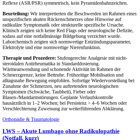
Reflexe (ASR/PSR) symmetrisch, kein Pyramidenbahnzeichen.
Beurteilung:
Wir interpretierten die Beschwerden im Rahmen eines
unspezifischen akuten Rückenschmerzes ohne Hinweise auf
radikuläre Symptomatik oder strukturelle spezifische Ursache.
Klinisch zeigten sich keine Red Flags oder neurologische Defizite,
sodass auf eine notfallmässige Bildgebung verzichtet wurde.
Laborchemisch zeigten sich normwertige Entzündungsparameter,
Elektrolyte und eine normwertige Nierenfunktion.
Therapie und Prozedere:
Stufengerechte Analgesie mit nicht-
steroidalen Antirheumatika in Standarddosierung.
Wärmeanwendung und schonende Aktivität im Rahmen der
Schmerzgrenze, keine Bettruhe. Frühzeitige Mobilisation und
alltagsnahe Bewegung empfohlen. Sofortige Wiedervorstellung bei
Zunahme der Schmerzen, neu auftretenden neurologischen
Symptomen (Schwäche, Taubheit), Fieber oder
Blasen-/Mastdarmstörungen. Geplante Verlaufskontrolle
hausärztlich in 1–2 Wochen; bei Persistenz > 4–6 Wochen oder
Verschlechterung Zuweisung zur weiterführenden Abklärung.
Orthopädie & Traumatologie
LWS – Akute Lumbago ohne Radikulopathie
(Notfall, kurz)