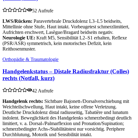
52 Aufrufe
LWS/Rücken:
Paravertebrale Druckdolenz L3–L5 beidseits,
Mittellinie ohne Stufe, Haut intakt. Vorbeugetest schmerzlimitiert,
Aufrichten erschwert, Lasègue/Bragard beidseits negativ.
Neurologie UE:
Kraft M5, Sensibilität L2–S1 erhalten, Reflexe
(PSR/ASR) symmetrisch, kein motorisches Defizit, kein
Reithosenmuster.
Orthopädie & Traumatologie
Handgelenkstatus – Distale Radiusfraktur (Colles)
rechts (Notfall, kurz)
42 Aufrufe
Handgelenk rechts:
Sichtbare Bajonett-/Dorsalverschiebung mit
Weichteilschwellung, Haut intakt, keine offene Verletzung.
Deutliche Druckdolenz distal radiusseitig, Tabatière und lunatum
indolent. Beweglichkeit des Handgelenks schmerzbedingt deutlich
limitiert, v. a. Dorsal-/Palmarflexion und Pronation/Supination;
schmerzbedingter Achs-/Stabilitätstest nur vorsichtig. Periphere
Durchblutung, Motorik und Sensibilität intakt.