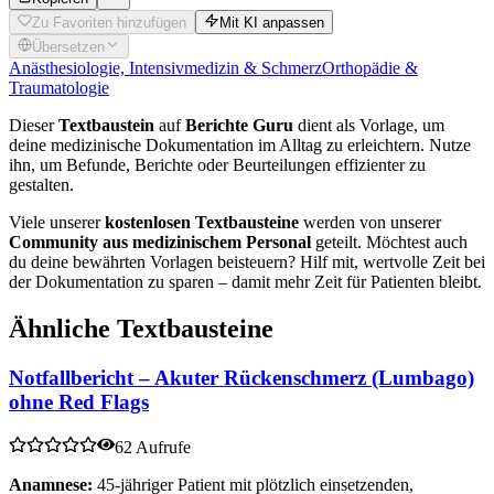
Zu Favoriten hinzufügen
Mit KI anpassen
Übersetzen
Anästhesiologie, Intensivmedizin & Schmerz
Orthopädie &
Traumatologie
Dieser
Textbaustein
auf
Berichte Guru
dient als Vorlage, um
deine medizinische Dokumentation im Alltag zu erleichtern. Nutze
ihn, um Befunde, Berichte oder Beurteilungen effizienter zu
gestalten.
Viele unserer
kostenlosen Textbausteine
werden von unserer
Community aus medizinischem Personal
geteilt. Möchtest auch
du deine bewährten Vorlagen beisteuern? Hilf mit, wertvolle Zeit bei
der Dokumentation zu sparen – damit mehr Zeit für Patienten bleibt.
Ähnliche Textbausteine
Notfallbericht – Akuter Rückenschmerz (Lumbago)
ohne Red Flags
62 Aufrufe
Anamnese:
45-jähriger Patient mit plötzlich einsetzenden,