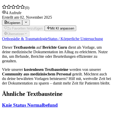
(
0
)
4
Aufrufe
Erstellt
am 02. November 2025
Kopieren
Zu Favoriten hinzufügen
Mit KI anpassen
Übersetzen
Orthopädie & Traumatologie
Status / Körperliche Untersuchung
Dieser
Textbaustein
auf
Berichte Guru
dient als Vorlage, um
deine medizinische Dokumentation im Alltag zu erleichtern. Nutze
ihn, um Befunde, Berichte oder Beurteilungen effizienter zu
gestalten.
Viele unserer
kostenlosen Textbausteine
werden von unserer
Community aus medizinischem Personal
geteilt. Möchtest auch
du deine bewährten Vorlagen beisteuern? Hilf mit, wertvolle Zeit bei
der Dokumentation zu sparen – damit mehr Zeit für Patienten bleibt.
Ähnliche Textbausteine
Knie Status Normalbefund