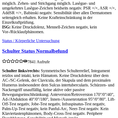
möglich. Zehen- und Strichgang möglich. Lasègue- und
umgekehrtes Lasègue-Zeichen beidseits negativ. PSR +/+, ASR +/+,
AddSR +/+, Babinski negativ. Sensibilität über allen Dermatomen
seitengleich erhalten. Keine Krafteinschränkung in der
Einzelkraftprüfung.
ISG:
Keine Druckdolenz, Mennell-Zeichen negativ, kein
Vor-/Rücklaufphänomen.
Status / Körperliche Untersuchung
Schulter Status Normalbefund
7841 Aufrufe
Schulter links/rechts:
Symmetrisches Schulterrelief, Integument
reizlos und intakt, kein Hämatom. Keine Druckdolenz über dem
AC-/SC-Gelenk, der Clavicula, der Skapula und dem proximalen
Humerus insbesondere dem Sulcus intertubercularis. Schürzen- und
Nackengriff unauffällig, keine aktive oder passive
Bewegungseinschhränkung: Anteversion/Retroversion 170°/0°/40°,
Ad-/Abduktion 40°/0°/180°, Innen-/Aussenrotation 95°/0°/80°. Lift-
Off-Test negativ, Jobe-Test negativ, Infraspinatus-Test negativ,
Palm-Up-Test negativ, kein Panful-Arc, Neer-Test negativ. Kein
Klaviertastenphänomen, Body-Cross-Test negativ. Periphere