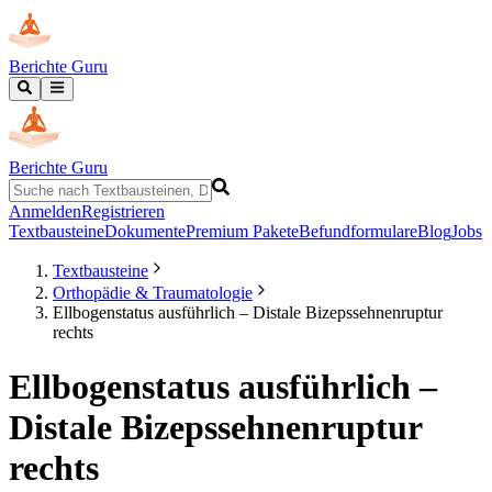
Berichte Guru
Berichte Guru
Anmelden
Registrieren
Textbausteine
Dokumente
Premium Pakete
Befundformulare
Blog
Jobs
Textbausteine
Orthopädie & Traumatologie
Ellbogenstatus ausführlich – Distale Bizepssehnenruptur
rechts
Ellbogenstatus ausführlich –
Distale Bizepssehnenruptur
rechts