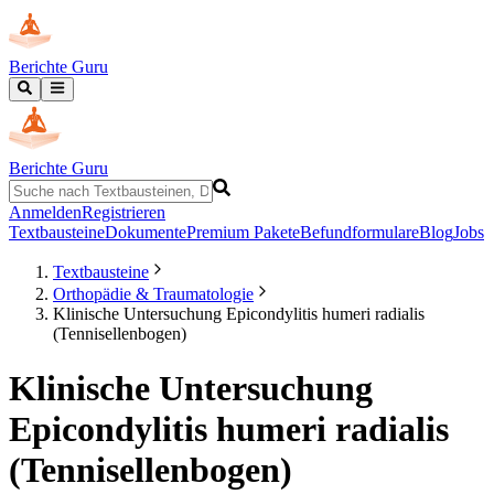
Berichte Guru
Berichte Guru
Anmelden
Registrieren
Textbausteine
Dokumente
Premium Pakete
Befundformulare
Blog
Jobs
Textbausteine
Orthopädie & Traumatologie
Klinische Untersuchung Epicondylitis humeri radialis
(Tennisellenbogen)
Klinische Untersuchung
Epicondylitis humeri radialis
(Tennisellenbogen)