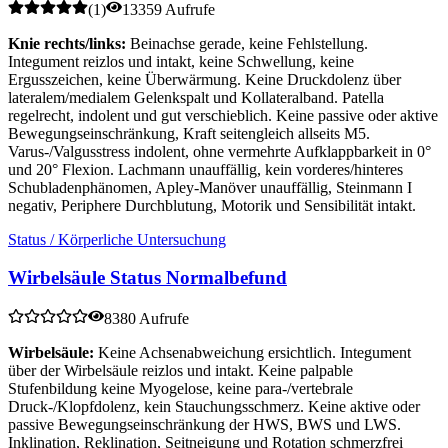
(
1
)
13359 Aufrufe
Knie rechts/links:
Beinachse gerade, keine Fehlstellung.
Integument reizlos und intakt, keine Schwellung, keine
Ergusszeichen, keine Überwärmung. Keine Druckdolenz über
lateralem/medialem Gelenkspalt und Kollateralband. Patella
regelrecht, indolent und gut verschieblich. Keine passive oder aktive
Bewegungseinschränkung, Kraft seitengleich allseits M5.
Varus-/Valgusstress indolent, ohne vermehrte Aufklappbarkeit in 0°
und 20° Flexion. Lachmann unauffällig, kein vorderes/hinteres
Schubladenphänomen, Apley-Manöver unauffällig, Steinmann I
negativ, Periphere Durchblutung, Motorik und Sensibilität intakt.
Status / Körperliche Untersuchung
Wirbelsäule Status Normalbefund
8380 Aufrufe
Wirbelsäule:
Keine Achsenabweichung ersichtlich. Integument
über der Wirbelsäule reizlos und intakt. Keine palpable
Stufenbildung keine Myogelose, keine para-/vertebrale
Druck-/Klopfdolenz, kein Stauchungsschmerz. Keine aktive oder
passive Bewegungseinschränkung der HWS, BWS und LWS.
Inklination, Reklination, Seitneigung und Rotation schmerzfrei