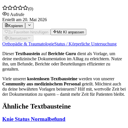
(
0
)
0
Aufrufe
Erstellt
am 20. Mai 2026
Kopieren
Zu Favoriten hinzufügen
Mit KI anpassen
Übersetzen
Orthopädie & Traumatologie
Status / Körperliche Untersuchung
Dieser
Textbaustein
auf
Berichte Guru
dient als Vorlage, um
deine medizinische Dokumentation im Alltag zu erleichtern. Nutze
ihn, um Befunde, Berichte oder Beurteilungen effizienter zu
gestalten.
Viele unserer
kostenlosen Textbausteine
werden von unserer
Community aus medizinischem Personal
geteilt. Möchtest auch
du deine bewährten Vorlagen beisteuern? Hilf mit, wertvolle Zeit bei
der Dokumentation zu sparen – damit mehr Zeit für Patienten bleibt.
Ähnliche Textbausteine
Knie Status Normalbefund