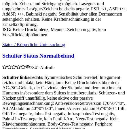
möglich. Zehen- und Strichgang möglich. Lasègue- und
umgekehrtes Lasègue-Zeichen beidseits negativ. PSR +/+, ASR +/+,
AddSR +/+, Babinski negativ. Sensibilität über allen Dermatomen
seitengleich erhalten. Keine Krafteinschränkung in der
Einzelkraftprüfung.
ISG:
Keine Druckdolenz, Mennell-Zeichen negativ, kein
Vor-/Rücklaufphänomen.
Status / Körperliche Untersuchung
Schulter Status Normalbefund
7841 Aufrufe
Schulter links/rechts:
Symmetrisches Schulterrelief, Integument
reizlos und intakt, kein Hämatom. Keine Druckdolenz über dem
AC-/SC-Gelenk, der Clavicula, der Skapula und dem proximalen
Humerus insbesondere dem Sulcus intertubercularis. Schürzen- und
Nackengriff unauffällig, keine aktive oder passive
Bewegungseinschhränkung: Anteversion/Retroversion 170°/0°/40°,
Ad-/Abduktion 40°/0°/180°, Innen-/Aussenrotation 95°/0°/80°. Lift-
Off-Test negativ, Jobe-Test negativ, Infraspinatus-Test negativ,
Palm-Up-Test negativ, kein Panful-Arc, Neer-Test negativ. Kein
Klaviertastenphänomen, Body-Cross-Test negativ. Periphere