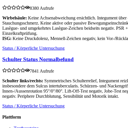
8380 Aufrufe
Wirbelsäule:
Keine Achsenabweichung ersichtlich. Integument über de
Stauchungsschmerz. Keine aktive oder passive Bewegungseinschränk
Lasègue- und umgekehrtes Lasègue-Zeichen beidseits negativ. PSR +/
Einzelkraftprüfung.
ISG:
Keine Druckdolenz, Mennell-Zeichen negativ, kein Vor-/Rück
Status / Körperliche Untersuchung
Schulter Status Normalbefund
7841 Aufrufe
Schulter links/rechts:
Symmetrisches Schulterrelief, Integument re
insbesondere dem Sulcus intertubercularis. Schürzen- und Nackengri
Innen-/Aussenrotation 95°/0°/80°. Lift-Off-Test negativ, Jobe-Test n
negativ. Periphere Durchblutung, Sensibilität und Motorik intakt.
Status / Körperliche Untersuchung
Plattform