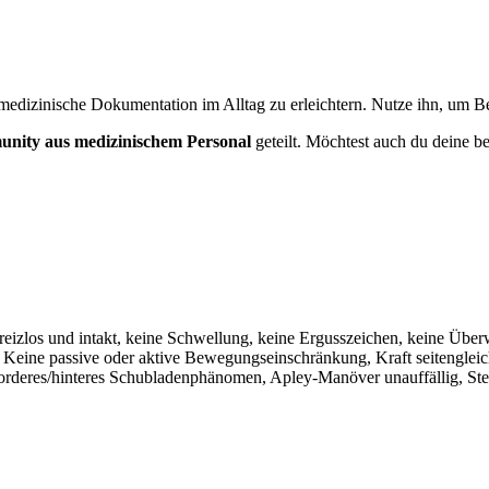
medizinische Dokumentation im Alltag zu erleichtern. Nutze ihn, um Bef
nity aus medizinischem Personal
geteilt. Möchtest auch du deine be
 reizlos und intakt, keine Schwellung, keine Ergusszeichen, keine Üb
h. Keine passive oder aktive Bewegungseinschränkung, Kraft seitengleic
orderes/hinteres Schubladenphänomen, Apley-Manöver unauffällig, Stei