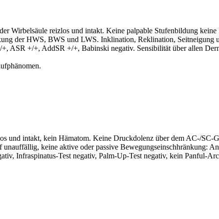
r Wirbelsäule reizlos und intakt. Keine palpable Stufenbildung keine
ung der HWS, BWS und LWS. Inklination, Reklination, Seitneigung un
+, ASR +/+, AddSR +/+, Babinski negativ. Sensibilität über allen Derm
laufphänomen.
izlos und intakt, kein Hämatom. Keine Druckdolenz über dem AC-/SC-G
ff unauffällig, keine aktive oder passive Bewegungseinschhränkung: An
egativ, Infraspinatus-Test negativ, Palm-Up-Test negativ, kein Panful-