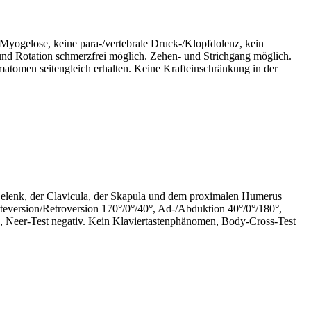
 Myogelose, keine para-/vertebrale Druck-/Klopfdolenz, kein
d Rotation schmerzfrei möglich. Zehen- und Strichgang möglich.
atomen seitengleich erhalten. Keine Krafteinschränkung in der
elenk, der Clavicula, der Skapula und dem proximalen Humerus
teversion/Retroversion 170°/0°/40°, Ad-/Abduktion 40°/0°/180°,
Arc, Neer-Test negativ. Kein Klaviertastenphänomen, Body-Cross-Test