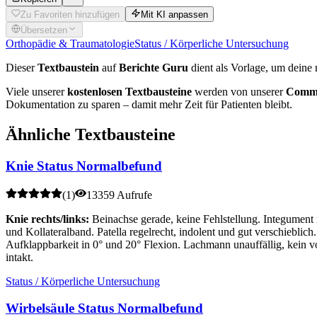
Zu Favoriten hinzufügen
Mit KI anpassen
Übersetzen
Orthopädie & Traumatologie
Status / Körperliche Untersuchung
Dieser
Textbaustein
auf
Berichte Guru
dient als Vorlage, um deine 
Viele unserer
kostenlosen Textbausteine
werden von unserer
Commu
Dokumentation zu sparen – damit mehr Zeit für Patienten bleibt.
Ähnliche Textbausteine
Knie Status Normalbefund
(
1
)
13359 Aufrufe
Knie rechts/links:
Beinachse gerade, keine Fehlstellung. Integument
und Kollateralband. Patella regelrecht, indolent und gut verschieblic
Aufklappbarkeit in 0° und 20° Flexion. Lachmann unauffällig, kein v
intakt.
Status / Körperliche Untersuchung
Wirbelsäule Status Normalbefund