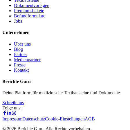
Textbausteine
Dokumentvorlagen
Premium-Pakete
Befundformulare
Jobs
Unternehmen
Über uns
Blog
Partner
Medienpartner
Presse
Kontakt
Berichte Guru
Deine Plattform für medizinische Textbausteine und Dokumente.
Schreib uns
Folge uns:
Impressum
Datenschutz
Cookie-Einstellungen
AGB
©
2026
Berichte Guru. Alle Rechte vorbehalten.