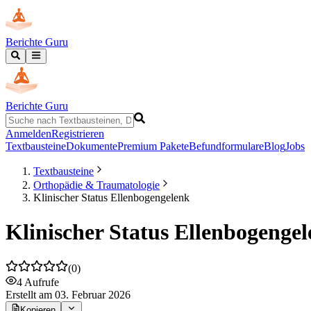
Berichte Guru
Berichte Guru
Anmelden
Registrieren
Textbausteine
Dokumente
Premium Pakete
Befundformulare
Blog
Jobs
Textbausteine
Orthopädie & Traumatologie
Klinischer Status Ellenbogengelenk
Klinischer Status Ellenbogenge
(
0
)
4
Aufrufe
Erstellt
am 03. Februar 2026
Kopieren